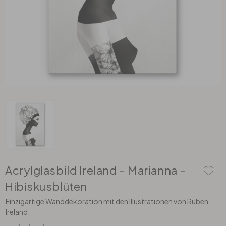
Muster & Zeichen
Stoffbilder
Rauhfaser Tapeten
Gewerbe
Bilderrahmen
Tischfolien
Illustrationen
Acrylglasbilder
Malervlies
Räume
Pinnwände & Memoboards
DIY Folienbogen
Stadt & Land
Alu-Dibond Bilder
Bordüren & Borten
Zubehör
Selbstklebende Küchenrückwände
Spritzschutz
Sport
Hartschaumbilder
Dekopanele
3D Klebefolie
Herdabdeckplatten
Sonstige Motive
Wallprints
Zubehör
Küchenrückwand
Zubehör
Zubehör
Vliestapeten
Dekoelemente
Acrylglasbild Ireland - Marianna -
Wandtattoo & Wunschtext
Wandbild & Wunschtext
Textiltapeten
Dekoschilder
Hibiskusblüten
Einzigartige Wanddekoration mit den Illustrationen von Ruben
Wandtattoo & Leuchtsterne
Dein Foto auf…
Vinyltapeten
Wandverkleidung
Ireland.