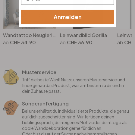
Anmelden
Wandtattoo Neugierige Katze - Korenkova
Leinwandbild Gorilla
CHF 34.90
CHF 36.90
CHF
Musterservice
Triff die beste Wahl! Nutze unseren Musterservice und
finde genau das Produkt, was am besten zu dir und in
dein Zuhause passt.
Sonderanfertigung
Bei uns erhältst du individualisierte Produkte, die genau
auf dich zugeschnitten sind! Wir fertigen deinen
Lieblingsspruch, dein eigenes Motiv oder dein Logo als
coole Wanddekoration gerne für dich an.
Oder bist du auf der Suche nach einem stylischen