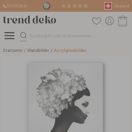
071 511 25 61
Versand
Wandtattoos
Wandbilder
Tapeten
Teppiche & Böden
Einrichtung & Deko
Fenster- & Dekofolien
Wandtattoos
Wandbilder
Tapeten
Teppiche & Böden
Einrichtung & Deko
Fenster- & Dekofolien
(alle Artikel)
(alle Artikel)
(alle Artikel)
(alle Artikel)
(alle Artikel)
(alle Artikel)
Kinder & Jugend
Leinwandbilder
Mustertapeten
Teppiche nach Mass
Wanddeko
Sichtschutzfolie
Startseite
/
Wandbilder
/
Acrylglasbilder
Tiere
Poster
Strukturtapeten
Fussmatten
Dekobuchstaben
Fliesenaufkleber
Sprüche & Zitate
Glasbilder
Fototapeten
Stufenmatten
Uhren
IKEA Möbelfolien
Pflanzen
XXL Wandbilder
Uni Tapeten
Teppichboden
Lampen
Möbel- & Küchenfolien
Berge der Schweiz
Holzbilder
3D Tapeten
Kunstrasen
Farben & Lacke
Fensterbilder & Sticker
3D Wandtattoos
Malen nach Zahlen
Überstreichbare Tapeten
Vinylboden
Raumteiler & Regale
Türfolien