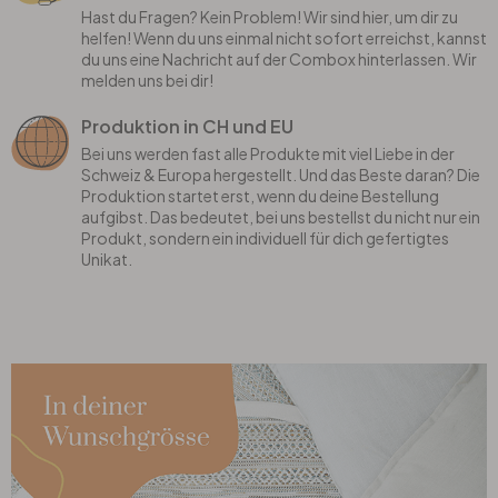
Hast du Fragen? Kein Problem! Wir sind hier, um dir zu
helfen! Wenn du uns einmal nicht sofort erreichst, kannst
du uns eine Nachricht auf der Combox hinterlassen. Wir
melden uns bei dir!
Produktion in CH und EU
Bei uns werden fast alle Produkte mit viel Liebe in der
Schweiz & Europa hergestellt. Und das Beste daran? Die
Produktion startet erst, wenn du deine Bestellung
aufgibst. Das bedeutet, bei uns bestellst du nicht nur ein
Produkt, sondern ein individuell für dich gefertigtes
Unikat.