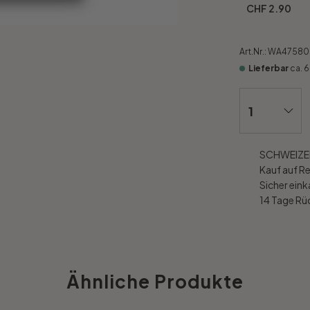
CHF 2.90
Art.Nr.:
WA47580
Lieferbar
ca. 
SCHWEIZER
Kauf auf R
Sicher ein
14 Tage R
Ähnliche Produkte