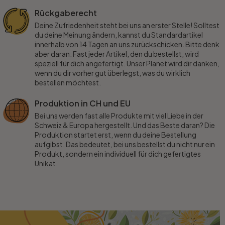
Rückgaberecht
Deine Zufriedenheit steht bei uns an erster Stelle! Solltest
du deine Meinung ändern, kannst du Standardartikel
innerhalb von 14 Tagen an uns zurückschicken. Bitte denk
aber daran: Fast jeder Artikel, den du bestellst, wird
speziell für dich angefertigt. Unser Planet wird dir danken,
wenn du dir vorher gut überlegst, was du wirklich
bestellen möchtest.
Produktion in CH und EU
Bei uns werden fast alle Produkte mit viel Liebe in der
Schweiz & Europa hergestellt. Und das Beste daran? Die
Produktion startet erst, wenn du deine Bestellung
aufgibst. Das bedeutet, bei uns bestellst du nicht nur ein
Produkt, sondern ein individuell für dich gefertigtes
Unikat.