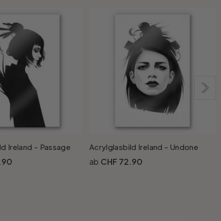
ld Ireland - Passage
Acrylglasbild Ireland - Undone
A
.90
CHF 72.90