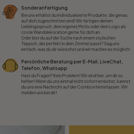
Sonderanfertigung
Bei uns erhältst du individualisierte Produkte, die genau
auf dich zugeschnitten sind! Wir fertigen deinen
Lieblingsspruch, dein eigenes Motiv oder dein Logo als
coole Wanddekoration gerne für dich an.
Oder bist du auf der Suche nach einem stylischen
Teppich, der perfekt in dein Zimmer passt? Sag uns
einfach, was du dir wünschst und wir machen es möglich!
Persönliche Beratung per E-Mail, LiveChat,
Telefon, Whatsapp
Hast du Fragen? Kein Problem! Wir sind hier, um dir zu
helfen! Wenn du uns einmal nicht sofort erreichst, kannst
du uns eine Nachricht auf der Combox hinterlassen. Wir
melden uns bei dir!