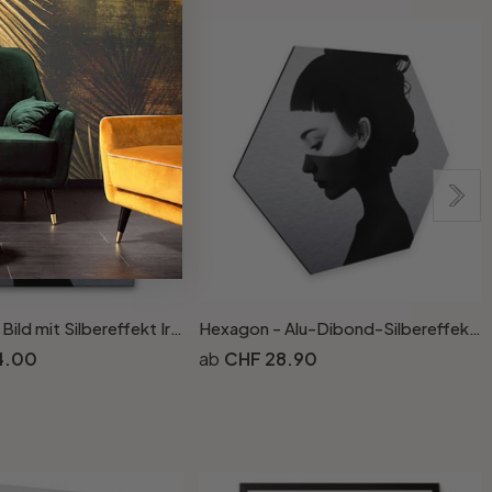
Alu-Dibond Bild mit Silbereffekt Ireland - I am not here
Hexagon - Alu-Dibond-Silbereffekt - Ireland - I am not here
F
4.00
CHF 28.90