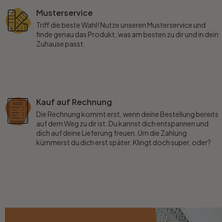
Musterservice
Triff die beste Wahl! Nutze unseren Musterservice und
finde genau das Produkt, was am besten zu dir und in dein
Zuhause passt.
Kauf auf Rechnung
Die Rechnung kommt erst, wenn deine Bestellung bereits
auf dem Weg zu dir ist. Du kannst dich entspannen und
dich auf deine Lieferung freuen. Um die Zahlung
kümmerst du dich erst später. Klingt doch super, oder?