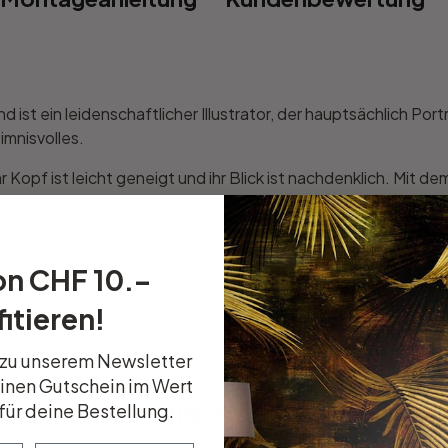
d ist ein leidenschaftlicher Illustrator, der hauptsächlich Por
mnisvolles.
 Kopf ist leicht geneigt und ihr Blick ist nachdenklich. Mit de
t anderen Illustrationen von Ruben Ireland und schaffe einen
on CHF 10.–
itieren!
össe, Schriftart oder Verzierung dabei? Teile uns deine Wü
 zu unserem Newsletter
einen Gutschein im Wert
Verwandte Produkte
für deine Bestellung.