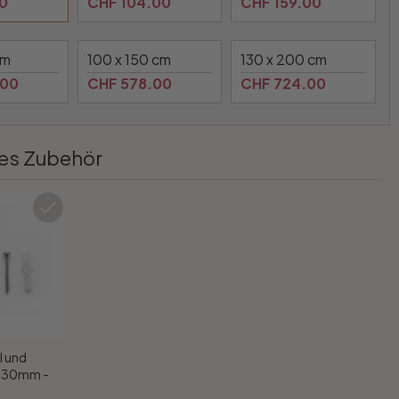
0
CHF 104.00
CHF 159.00
cm
100 x 150 cm
130 x 200 cm
.00
CHF 578.00
CHF 724.00
es Zubehör
l und
x 30mm -