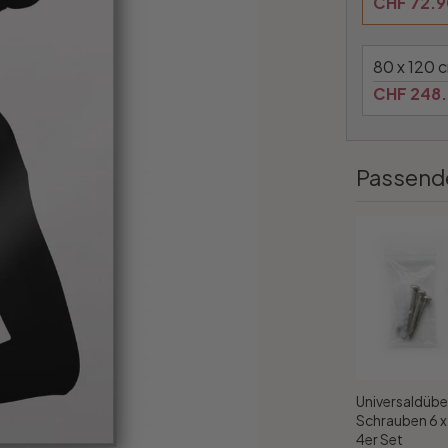
CHF 72.9
80 x 120 
CHF 248
Passend
Universaldübe
Schrauben 6 
4er Set