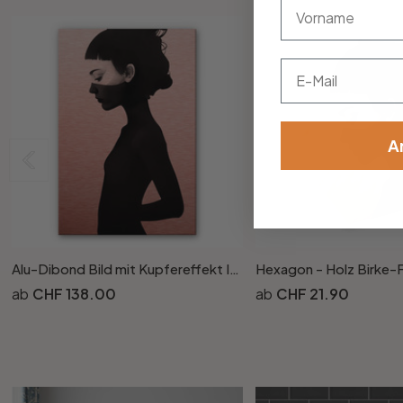
vorname
Email
A
Alu-Dibond Bild mit Kupfereffekt Ireland - I am not here
CHF 138.00
CHF 21.90