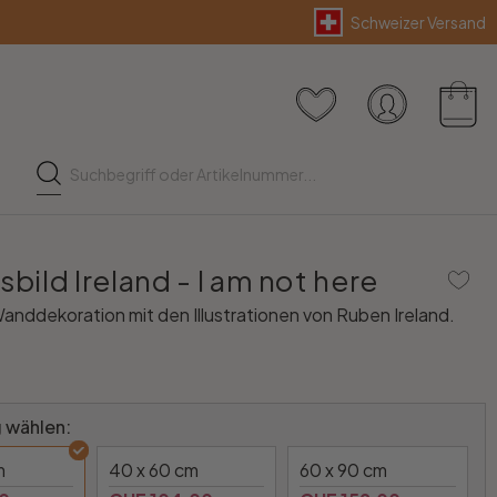
Schweizer Versand
sbild Ireland - I am not here
Wanddekoration mit den Illustrationen von Ruben Ireland.
 wählen:
m
40 x 60 cm
60 x 90 cm