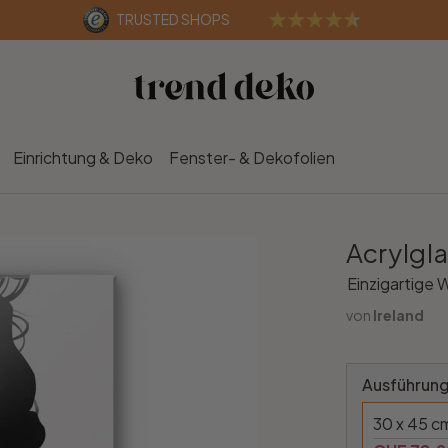
TRUSTED SHOPS
Einrichtung & Deko
Fenster- & Dekofolien
Acrylgla
Einzigartige 
von
Ireland
Ausführung
30 x 45 c