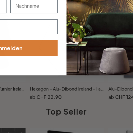
nachname
nmelden
Hexagon - Holz Birke-Furnier Ireland - I am not here
Hexagon - Alu-Dibond Ireland - I am not here
CHF 22.90
CHF 12
Top Seller