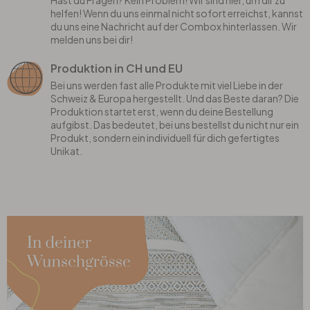
Hast du Fragen? Kein Problem! Wir sind hier, um dir zu
helfen! Wenn du uns einmal nicht sofort erreichst, kannst
du uns eine Nachricht auf der Combox hinterlassen. Wir
melden uns bei dir!
Produktion in CH und EU
Bei uns werden fast alle Produkte mit viel Liebe in der
Schweiz & Europa hergestellt. Und das Beste daran? Die
Produktion startet erst, wenn du deine Bestellung
aufgibst. Das bedeutet, bei uns bestellst du nicht nur ein
Produkt, sondern ein individuell für dich gefertigtes
Unikat.