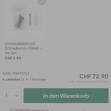
Rund
5-teilig
Tapeten Blau
Tapeten Grün
Wohnzimmer
Wohnzimmer
Tapeten Pink & Rosa
Schlafzimmer
Schlafzimmer
Tapeten Türkis
Kinderzimmer
Kinderzimmer
Universaldübel und
Schrauben 6 x 30mm -
4er Set
Tapeten Lila & Violett
Küche
Bad
CHF 2.90
Jugendzimmer
Küche
Wohnzimmer
Art.Nr.:
WA475703
CHF 72.90
Lieferbar
ca. 4-7 Werktage
zzgl.
Verpackung und Versand
Bad
Flur
Schlafzimmer
In den Warenkorb
Flur
Kinderzimmer
Küche
SCHWEIZER Onlineshop