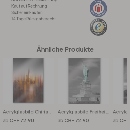
Kauf auf Rechnung
Sicher einkaufen
Büro
14 Tage Rückgaberecht
Bad
Eingangsbereich
Ähnliche Produkte
Acrylglasbild Chiriaco - New York im Abendlicht
Acrylglasbild Freiheitsstatue
CHF 72.90
CHF 72.90
CHF