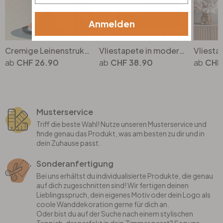
Anmelden
Cremige Leinenstruktur-Tapete - Zeitlose Vliestapete für harmonisches Wohnen
Vliestapete in moderner Struktur einfarbig grau Uni
CHF 26.90
CHF 38.90
CHF
Musterservice
Triff die beste Wahl! Nutze unseren Musterservice und
finde genau das Produkt, was am besten zu dir und in
dein Zuhause passt.
Sonderanfertigung
Bei uns erhältst du individualisierte Produkte, die genau
auf dich zugeschnitten sind! Wir fertigen deinen
Lieblingsspruch, dein eigenes Motiv oder dein Logo als
coole Wanddekoration gerne für dich an.
Oder bist du auf der Suche nach einem stylischen