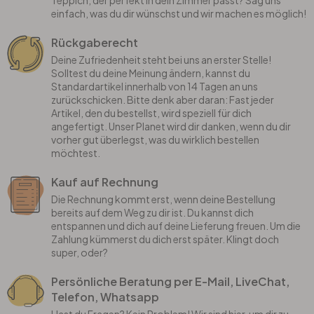
Teppich, der perfekt in dein Zimmer passt? Sag uns
einfach, was du dir wünschst und wir machen es möglich!
Rückgaberecht
Deine Zufriedenheit steht bei uns an erster Stelle!
Solltest du deine Meinung ändern, kannst du
Standardartikel innerhalb von 14 Tagen an uns
zurückschicken. Bitte denk aber daran: Fast jeder
Artikel, den du bestellst, wird speziell für dich
angefertigt. Unser Planet wird dir danken, wenn du dir
vorher gut überlegst, was du wirklich bestellen
möchtest.
Kauf auf Rechnung
Die Rechnung kommt erst, wenn deine Bestellung
bereits auf dem Weg zu dir ist. Du kannst dich
entspannen und dich auf deine Lieferung freuen. Um die
Zahlung kümmerst du dich erst später. Klingt doch
super, oder?
Persönliche Beratung per E-Mail, LiveChat,
Telefon, Whatsapp