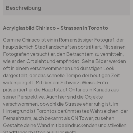
Beschreibung
Acrylglasbild Chiriaco – Strassen in Toronto
Carmine Chiriaco ist ein in Rom ansässiger Fotograf, der
hauptsächlich Stadtlandschaften porträtiert. Mit seinen
Fotografien versucht er, den Betrachtern zu vermitteln,
wie er den Ort sieht und empfindet. Seine Bilder werden
oft in einem verschwommenen und dunstigen Look
dargestellt, der das schnelle Tempo der heutigen Zeit
widerspiegelt. Mit diesem Schwarz-Weiss-Foto
präsentiert er die Hauptstadt Ontarios in Kanada aus
seiner Perspektive. Auch hier sind die Objekte
verschwommen, obwohl die Strasse eher ruhig ist. Im
Hintergrund ist Torontos berühmtestes Wahrzeichen, der
Fernsehturm, auch bekannt als CN Tower, zu sehen.
Gestalte deine Wand mit beeindruckenden und stilvollen
Stadtlandschaften aus aller Welt!