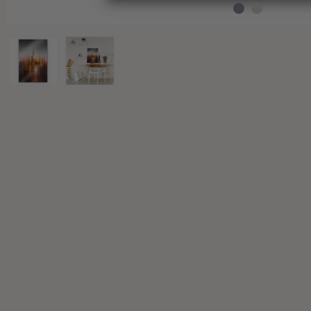
Wandtattoo & Bilderrahmen
Künstler
Selbstklebend
Tischplatten
Wandtattoo & Uhrwerk
Papiertapeten
Wandbilder-Set
Heimtextilien
Wandtattoo & Haken
Hexagon Bilder
Tapeten Weiss
Künstlerbedarf
Wandtattoo & 3D Schmetterlinge
Rund Bilder
Tapeten Gold
Liebe
Panorama Bilder
Tapeten Schwarz
Familie
Quadratische Bilder
Tapeten Grau
Home
3-teilig
Tapeten Gelb
Zweifarbig
4-teilig
Tapeten Rot