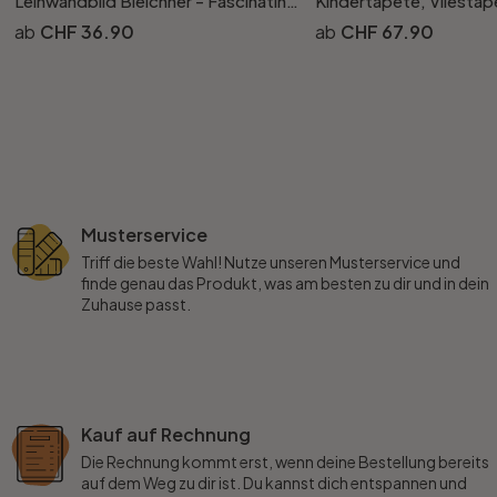
Leinwandbild Bleichner - Fascinating Palermo
CHF 36.90
CHF 67.90
Musterservice
Triff die beste Wahl! Nutze unseren Musterservice und
finde genau das Produkt, was am besten zu dir und in dein
Zuhause passt.
Kauf auf Rechnung
Die Rechnung kommt erst, wenn deine Bestellung bereits
auf dem Weg zu dir ist. Du kannst dich entspannen und