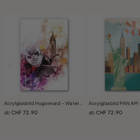
Rund
5-teilig
Tapeten Blau
Tapeten Grün
Wohnzimmer
Wohnzimmer
Tapeten Pink & Rosa
Schlafzimmer
Schlafzimmer
Tapeten Türkis
Kinderzimmer
Kinderzimmer
Tapeten Lila & Violett
Küche
Bad
Jugendzimmer
Küche
Wohnzimmer
Acrylglasbild Hugonnard - Watercolour New York View
Bad
Flur
Schlafzimmer
CHF 72.90
CHF 72.90
Flur
Kinderzimmer
Küche