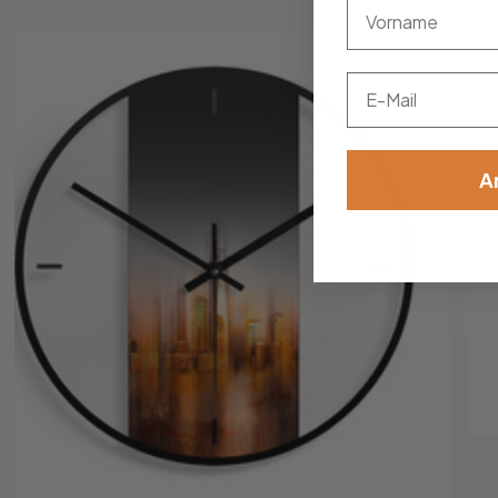
vorname
Email
A