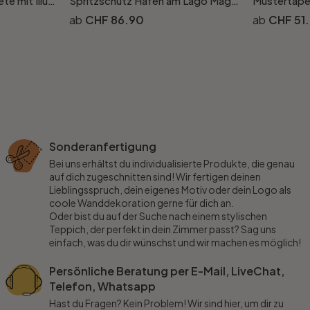
Kindertapete, Vliestapete mit Illustration Kids Walls weiss, bunt
Spritzschutz Hafen am Lago Maggiore
CHF 86.90
CHF 51
Sonderanfertigung
Bei uns erhältst du individualisierte Produkte, die genau
auf dich zugeschnitten sind! Wir fertigen deinen
Lieblingsspruch, dein eigenes Motiv oder dein Logo als
coole Wanddekoration gerne für dich an.
Oder bist du auf der Suche nach einem stylischen
Teppich, der perfekt in dein Zimmer passt? Sag uns
einfach, was du dir wünschst und wir machen es möglich!
Persönliche Beratung per E-Mail, LiveChat,
Telefon, Whatsapp
Hast du Fragen? Kein Problem! Wir sind hier, um dir zu