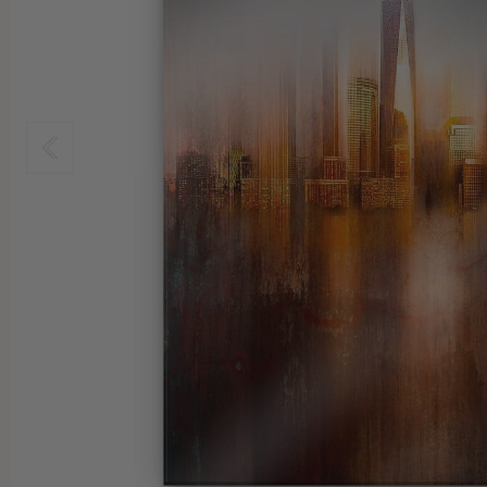
Muster & Zeichen
Stoffbilder
Rauhfaser Tapeten
Gewerbe
Bilderrahmen
Tischfolien
Illustrationen
Acrylglasbilder
Malervlies
Räume
Pinnwände & Memoboards
DIY Folienbogen
Stadt & Land
Alu-Dibond Bilder
Bordüren & Borten
Zubehör
Selbstklebende Küchenrückwände
Spritzschutz
Sport
Hartschaumbilder
Dekopanele
3D Klebefolie
Herdabdeckplatten
Sonstige Motive
Wallprints
Zubehör
Küchenrückwand
Zubehör
Zubehör
Vliestapeten
Dekoelemente
Wandtattoo & Wunschtext
Wandbild & Wunschtext
Textiltapeten
Dekoschilder
Wandtattoo & Leuchtsterne
Dein Foto auf…
Vinyltapeten
Wandverkleidung