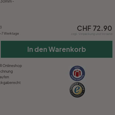
x 30mm -
CHF 72.90
3
4-7 Werktage
zzgl.
Verpackung und Versand
In den Warenkorb
 Onlineshop
echnung
kaufen
ückgaberecht