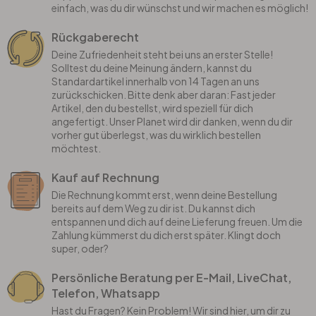
einfach, was du dir wünschst und wir machen es möglich!
Rückgaberecht
Deine Zufriedenheit steht bei uns an erster Stelle!
Solltest du deine Meinung ändern, kannst du
Standardartikel innerhalb von 14 Tagen an uns
zurückschicken. Bitte denk aber daran: Fast jeder
Artikel, den du bestellst, wird speziell für dich
angefertigt. Unser Planet wird dir danken, wenn du dir
vorher gut überlegst, was du wirklich bestellen
möchtest.
Kauf auf Rechnung
Die Rechnung kommt erst, wenn deine Bestellung
bereits auf dem Weg zu dir ist. Du kannst dich
entspannen und dich auf deine Lieferung freuen. Um die
Zahlung kümmerst du dich erst später. Klingt doch
super, oder?
Persönliche Beratung per E-Mail, LiveChat,
Telefon, Whatsapp
Hast du Fragen? Kein Problem! Wir sind hier, um dir zu