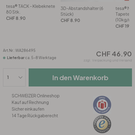
Rund
5-teilig
Tapeten Blau
tesa® TACK - Klebeknete
3D-Abstandshalter (6
tesa® Mo
80 Stk.
Stück)
Tapeten u
Tapeten Grün
CHF 8.90
Wohnzimmer
Wohnzimmer
(10kg/m) 
CHF 8.90
CHF 19.9
Tapeten Pink & Rosa
Schlafzimmer
Schlafzimmer
Tapeten Türkis
Art.Nr.:
WA286495
Kinderzimmer
Kinderzimmer
CHF 46.90
Lieferbar
ca. 5-8 Werktage
zzgl.
Verpackung und Versand
Tapeten Lila & Violett
Küche
Bad
In den Warenkorb
Jugendzimmer
Küche
Wohnzimmer
SCHWEIZER Onlineshop
Bad
Flur
Schlafzimmer
Kauf auf Rechnung
Sicher einkaufen
14 Tage Rückgaberecht
Flur
Kinderzimmer
Küche