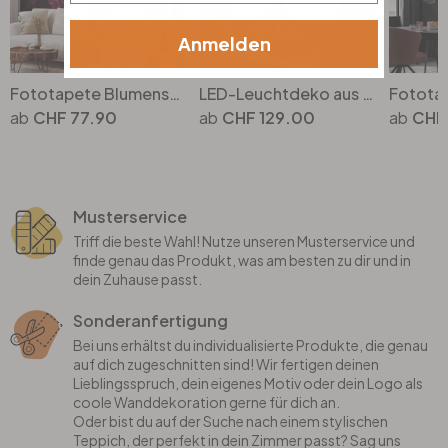
Anmelden
Fototapete Blumenstrauss mit Pfingstrosen - UN Designs
LED-Leuchtdeko aus MDF - Baum mit Wurzeln
CHF 77.90
CHF 129.00
CHF
Musterservice
Triff die beste Wahl! Nutze unseren Musterservice und
finde genau das Produkt, was am besten zu dir und in
dein Zuhause passt.
Sonderanfertigung
Bei uns erhältst du individualisierte Produkte, die genau
auf dich zugeschnitten sind! Wir fertigen deinen
Lieblingsspruch, dein eigenes Motiv oder dein Logo als
coole Wanddekoration gerne für dich an.
Oder bist du auf der Suche nach einem stylischen
Teppich, der perfekt in dein Zimmer passt? Sag uns