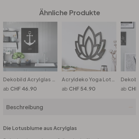
Ähnliche Produkte
Büro
Bad
Eingangsbereich
Dekobild Acrylglas - Ahoi mit Anker
Acryldeko Yoga Lotusblume
CHF 46.90
CHF 54.90
CHF
Beschreibung
Die Lotusblume aus Acrylglas