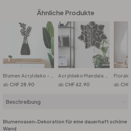
Ähnliche Produkte
Büro
Bad
Eingangsbereich
Blumen Acryldeko - Strauss in Vase
Acryldeko Mandala Blume 02
CHF 28.90
CHF 62.90
CHF
Beschreibung
Blumenvasen-Dekoration für eine dauerhaft schöne
Wand