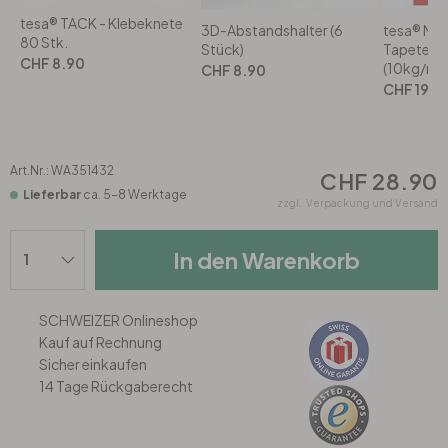
Rund
5-teilig
Tapeten Blau
tesa® TACK - Klebeknete
3D-Abstandshalter (6
tesa® Mo
80 Stk.
Stück)
Tapeten u
Tapeten Grün
Wohnzimmer
Wohnzimmer
CHF 8.90
(10kg/m) 
CHF 8.90
CHF 19.9
Tapeten Pink & Rosa
Schlafzimmer
Schlafzimmer
Tapeten Türkis
Kinderzimmer
Kinderzimmer
Art.Nr.:
WA351432
CHF 28.90
Lieferbar
ca. 5-8 Werktage
zzgl.
Verpackung und Versand
Tapeten Lila & Violett
Küche
Bad
In den Warenkorb
Jugendzimmer
Küche
Wohnzimmer
SCHWEIZER Onlineshop
Bad
Flur
Schlafzimmer
Kauf auf Rechnung
Sicher einkaufen
14 Tage Rückgaberecht
Flur
Kinderzimmer
Küche