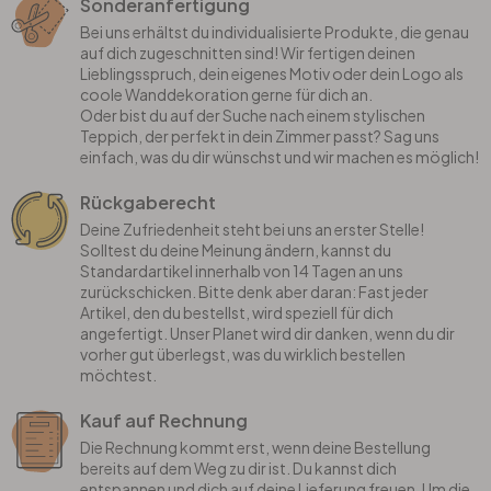
Sonderanfertigung
Bei uns erhältst du individualisierte Produkte, die genau
auf dich zugeschnitten sind! Wir fertigen deinen
Lieblingsspruch, dein eigenes Motiv oder dein Logo als
coole Wanddekoration gerne für dich an.
Oder bist du auf der Suche nach einem stylischen
Teppich, der perfekt in dein Zimmer passt? Sag uns
einfach, was du dir wünschst und wir machen es möglich!
Rückgaberecht
Deine Zufriedenheit steht bei uns an erster Stelle!
Solltest du deine Meinung ändern, kannst du
Standardartikel innerhalb von 14 Tagen an uns
zurückschicken. Bitte denk aber daran: Fast jeder
Artikel, den du bestellst, wird speziell für dich
angefertigt. Unser Planet wird dir danken, wenn du dir
vorher gut überlegst, was du wirklich bestellen
möchtest.
Kauf auf Rechnung
Die Rechnung kommt erst, wenn deine Bestellung
bereits auf dem Weg zu dir ist. Du kannst dich
entspannen und dich auf deine Lieferung freuen. Um die