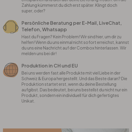
Zahlung kümmerst du dich erst später. Klingt doch
super, oder?
Persönliche Beratung per E-Mail, LiveChat,
Telefon, Whatsapp
Hast du Fragen? Kein Problem! Wir sind hier, um dir zu
helfen! Wenn du uns einmal nicht sofort erreichst, kannst
du uns eine Nachricht auf der Combox hinterlassen. Wir
melden uns bei dir!
Produktion in CH und EU
Bei uns werden fast alle Produkte mit viel Liebe in der
Schweiz & Europa hergestellt. Und das Beste daran? Die
Produktion startet erst, wenn du deine Bestellung
aufgibst. Das bedeutet, bei uns bestellst du nicht nur ein
Produkt, sondern ein individuell für dich gefertigtes
Unikat.