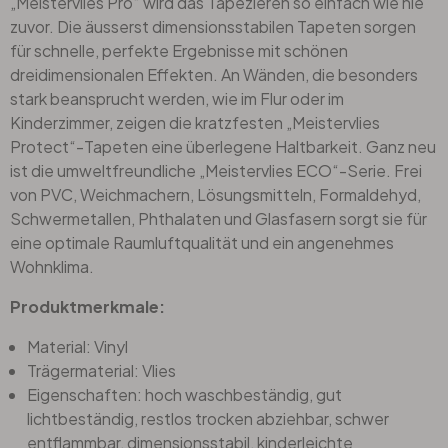
„Meistervlies Pro“ wird das Tapezieren so einfach wie nie
zuvor. Die äusserst dimensionsstabilen Tapeten sorgen
für schnelle, perfekte Ergebnisse mit schönen
dreidimensionalen Effekten. An Wänden, die besonders
stark beansprucht werden, wie im Flur oder im
Kinderzimmer, zeigen die kratzfesten „Meistervlies
Protect“-Tapeten eine überlegene Haltbarkeit. Ganz neu
ist die umweltfreundliche „Meistervlies ECO“-Serie. Frei
von PVC, Weichmachern, Lösungsmitteln, Formaldehyd,
Schwermetallen, Phthalaten und Glasfasern sorgt sie für
eine optimale Raumluftqualität und ein angenehmes
Wohnklima.
Produktmerkmale:
Material: Vinyl
Trägermaterial: Vlies
Eigenschaften: hoch waschbeständig, gut
lichtbeständig, restlos trocken abziehbar, schwer
entflammbar, dimensionsstabil, kinderleichte