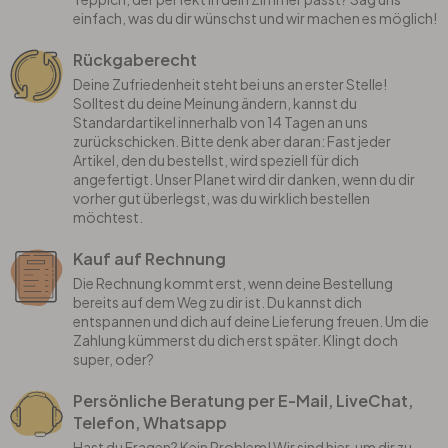
einfach, was du dir wünschst und wir machen es möglich!
Rückgaberecht
Deine Zufriedenheit steht bei uns an erster Stelle!
Solltest du deine Meinung ändern, kannst du
Standardartikel innerhalb von 14 Tagen an uns
zurückschicken. Bitte denk aber daran: Fast jeder
Artikel, den du bestellst, wird speziell für dich
angefertigt. Unser Planet wird dir danken, wenn du dir
vorher gut überlegst, was du wirklich bestellen
möchtest.
Kauf auf Rechnung
Die Rechnung kommt erst, wenn deine Bestellung
bereits auf dem Weg zu dir ist. Du kannst dich
entspannen und dich auf deine Lieferung freuen. Um die
Zahlung kümmerst du dich erst später. Klingt doch
super, oder?
Persönliche Beratung per E-Mail, LiveChat,
Telefon, Whatsapp
Hast du Fragen? Kein Problem! Wir sind hier, um dir zu