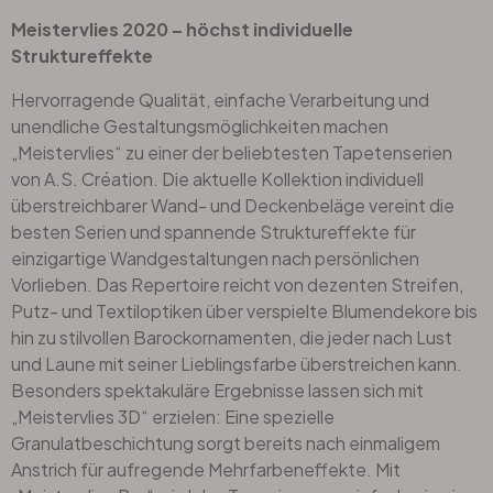
Meistervlies 2020 – höchst individuelle
Struktureffekte
Hervorragende Qualität, einfache Verarbeitung und
unendliche Gestaltungsmöglichkeiten machen
„Meistervlies“ zu einer der beliebtesten Tapetenserien
von A.S. Création. Die aktuelle Kollektion individuell
überstreichbarer Wand- und Deckenbeläge vereint die
besten Serien und spannende Struktureffekte für
einzigartige Wandgestaltungen nach persönlichen
Vorlieben. Das Repertoire reicht von dezenten Streifen,
Putz- und Textiloptiken über verspielte Blumendekore bis
hin zu stilvollen Barockornamenten, die jeder nach Lust
und Laune mit seiner Lieblingsfarbe überstreichen kann.
Besonders spektakuläre Ergebnisse lassen sich mit
„Meistervlies 3D“ erzielen: Eine spezielle
Granulatbeschichtung sorgt bereits nach einmaligem
Anstrich für aufregende Mehrfarbeneffekte. Mit