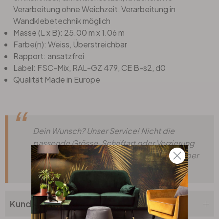
Verarbeitung ohne Weichzeit, Verarbeitung in
Wandklebetechnik möglich
Masse (L x B): 25.00 m x 1.06 m
Farbe(n): Weiss, Überstreichbar
Rapport: ansatzfrei
Label: FSC-Mix, RAL-GZ 479, CE B-s2, d0
Qualität Made in Europe
Dein Wunsch? Unser Service! Nicht die
passende Grösse, Schriftart oder Verzierung
dabei? Teile uns deine Wünsche einfach über
unser
Anfrageformular
mit.
Kundenbewertung