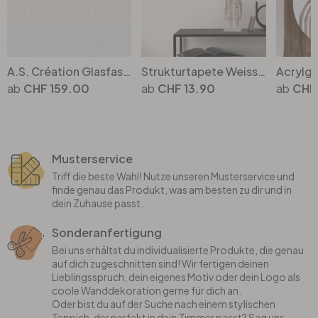
A.S. Création Glasfasertapete stoss- und kratzfest weiss, überstreichbar
Strukturtapete Weiss überstreichbare Tapete Papier mit Struktur
CHF 159.00
CHF 13.90
CHF
Musterservice
Triff die beste Wahl! Nutze unseren Musterservice und
finde genau das Produkt, was am besten zu dir und in
dein Zuhause passt.
Sonderanfertigung
Bei uns erhältst du individualisierte Produkte, die genau
auf dich zugeschnitten sind! Wir fertigen deinen
Lieblingsspruch, dein eigenes Motiv oder dein Logo als
coole Wanddekoration gerne für dich an.
Oder bist du auf der Suche nach einem stylischen
Teppich, der perfekt in dein Zimmer passt? Sag uns