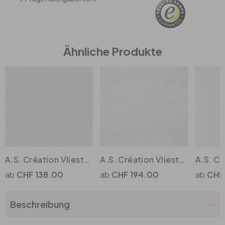
Büro
Ähnliche Produkte
Bad
Eingangsbereich
A.S. Création Vliestapete Meistervlies Strukturtapete Uni überstreichbar weiss
A.S. Création Vliestapete Meistervlies Strukturtapete Uni überstreichbar weiss
CHF 138.00
CHF 194.00
CHF
Beschreibung