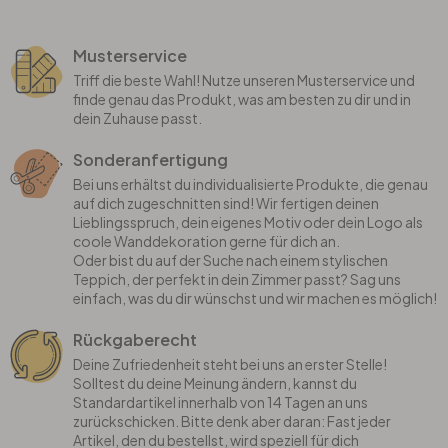
Musterservice
Triff die beste Wahl! Nutze unseren Musterservice und
finde genau das Produkt, was am besten zu dir und in
dein Zuhause passt.
Sonderanfertigung
Bei uns erhältst du individualisierte Produkte, die genau
auf dich zugeschnitten sind! Wir fertigen deinen
Lieblingsspruch, dein eigenes Motiv oder dein Logo als
coole Wanddekoration gerne für dich an.
Oder bist du auf der Suche nach einem stylischen
Teppich, der perfekt in dein Zimmer passt? Sag uns
einfach, was du dir wünschst und wir machen es möglich!
Rückgaberecht
Deine Zufriedenheit steht bei uns an erster Stelle!
Solltest du deine Meinung ändern, kannst du
Standardartikel innerhalb von 14 Tagen an uns
zurückschicken. Bitte denk aber daran: Fast jeder
Artikel, den du bestellst, wird speziell für dich