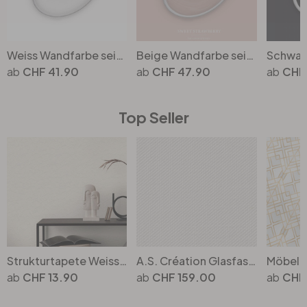
Weiss Wandfarbe seidenmatt I Melting Marshmellow | helle, cleane Atmosphäre schaffend | THE COLOR KITCHEN
Beige Wandfarbe seidenmatt I Sweet Strawberry | Raum öffnend und beruhigend | THE COLOR KITCHEN
CHF 41.90
CHF 47.90
CHF
Top Seller
Strukturtapete Weiss überstreichbare Tapete Papier mit Struktur
A.S. Création Glasfasertapete stoss- und kratzfest weiss, überstreichbar
CHF 13.90
CHF 159.00
CHF