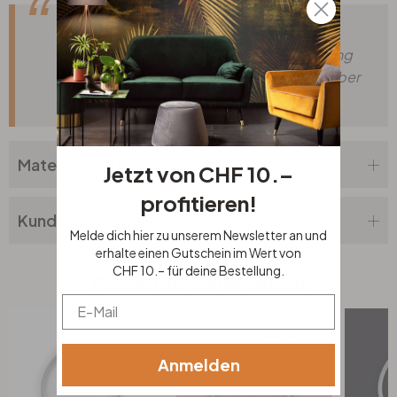
Dein Wunsch? Unser Service! Nicht die
passende Grösse, Schriftart oder Verzierung
dabei? Teile uns deine Wünsche einfach über
unser
Anfrageformular
mit.
Materialbeschreibung
Jetzt von CHF 10.–
profitieren!
Kundenbewertung
Melde dich hier zu unserem Newsletter an und
erhalte einen Gutschein im Wert von
CHF 10.– für deine Bestellung.
Passende Wandfarben
Email
Anmelden