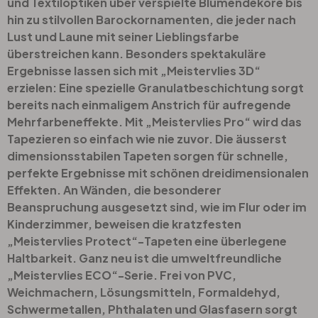
und Textiloptiken über verspielte Blumendekore bis
hin zu stilvollen Barockornamenten, die jeder nach
Lust und Laune mit seiner Lieblingsfarbe
überstreichen kann. Besonders spektakuläre
Ergebnisse lassen sich mit „Meistervlies 3D“
erzielen: Eine spezielle Granulatbeschichtung sorgt
bereits nach einmaligem Anstrich für aufregende
Mehrfarbeneffekte. Mit „Meistervlies Pro“ wird das
Tapezieren so einfach wie nie zuvor. Die äusserst
dimensionsstabilen Tapeten sorgen für schnelle,
perfekte Ergebnisse mit schönen dreidimensionalen
Effekten. An Wänden, die besonderer
Beanspruchung ausgesetzt sind, wie im Flur oder im
Kinderzimmer, beweisen die kratzfesten
„Meistervlies Protect“-Tapeten eine überlegene
Haltbarkeit. Ganz neu ist die umweltfreundliche
„Meistervlies ECO“-Serie. Frei von PVC,
Weichmachern, Lösungsmitteln, Formaldehyd,
Schwermetallen, Phthalaten und Glasfasern sorgt