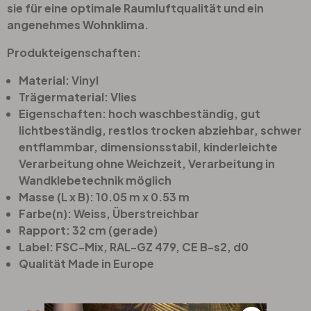
sie für eine optimale Raumluftqualität und ein
angenehmes Wohnklima.
Produkteigenschaften:
Material: Vinyl
Trägermaterial: Vlies
Eigenschaften: hoch waschbeständig, gut
lichtbeständig, restlos trocken abziehbar, schwer
entflammbar, dimensionsstabil, kinderleichte
Verarbeitung ohne Weichzeit, Verarbeitung in
Wandklebetechnik möglich
Masse (L x B): 10.05 m x 0.53 m
Farbe(n): Weiss, Überstreichbar
Rapport: 32 cm (gerade)
Label: FSC-Mix, RAL-GZ 479, CE B-s2, d0
Qualität Made in Europe