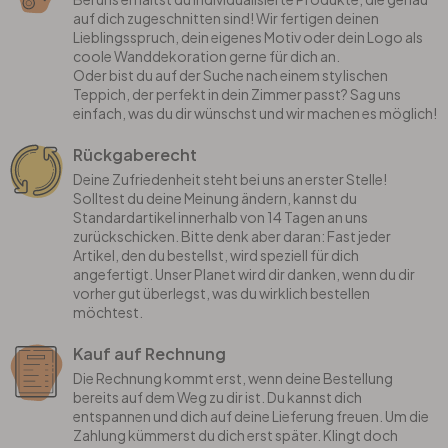
auf dich zugeschnitten sind! Wir fertigen deinen
Lieblingsspruch, dein eigenes Motiv oder dein Logo als
coole Wanddekoration gerne für dich an.
Oder bist du auf der Suche nach einem stylischen
Teppich, der perfekt in dein Zimmer passt? Sag uns
einfach, was du dir wünschst und wir machen es möglich!
Rückgaberecht
Deine Zufriedenheit steht bei uns an erster Stelle!
Solltest du deine Meinung ändern, kannst du
Standardartikel innerhalb von 14 Tagen an uns
zurückschicken. Bitte denk aber daran: Fast jeder
Artikel, den du bestellst, wird speziell für dich
angefertigt. Unser Planet wird dir danken, wenn du dir
vorher gut überlegst, was du wirklich bestellen
möchtest.
Kauf auf Rechnung
Die Rechnung kommt erst, wenn deine Bestellung
bereits auf dem Weg zu dir ist. Du kannst dich
entspannen und dich auf deine Lieferung freuen. Um die
Zahlung kümmerst du dich erst später. Klingt doch