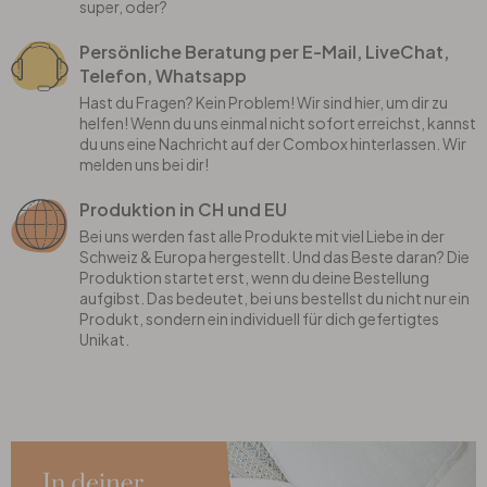
super, oder?
Persönliche Beratung per E-Mail, LiveChat,
Telefon, Whatsapp
Hast du Fragen? Kein Problem! Wir sind hier, um dir zu
helfen! Wenn du uns einmal nicht sofort erreichst, kannst
du uns eine Nachricht auf der Combox hinterlassen. Wir
melden uns bei dir!
Produktion in CH und EU
Bei uns werden fast alle Produkte mit viel Liebe in der
Schweiz & Europa hergestellt. Und das Beste daran? Die
Produktion startet erst, wenn du deine Bestellung
aufgibst. Das bedeutet, bei uns bestellst du nicht nur ein
Produkt, sondern ein individuell für dich gefertigtes
Unikat.