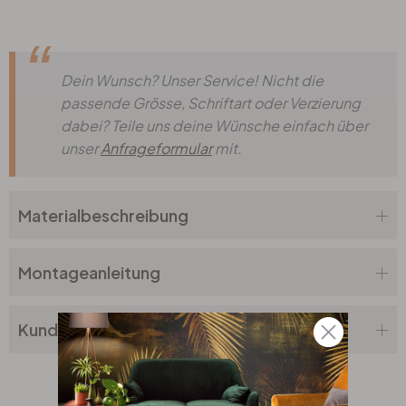
Dein Wunsch? Unser Service! Nicht die
passende Grösse, Schriftart oder Verzierung
dabei? Teile uns deine Wünsche einfach über
unser
Anfrageformular
mit.
Materialbeschreibung
Montageanleitung
Kundenbewertung
Top Seller