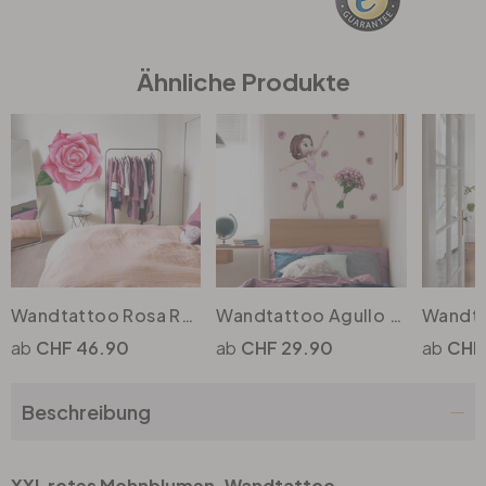
Büro
Ähnliche Produkte
Bad
Eingangsbereich
Wandtattoo Rosa Rose XXL
Wandtattoo Agullo - Ballerina & Blumenstrauss
CHF 46.90
CHF 29.90
CHF
Beschreibung
XXL rotes Mohnblumen-Wandtattoo