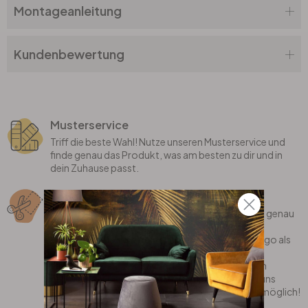
Montageanleitung
Kundenbewertung
Musterservice
Triff die beste Wahl! Nutze unseren Musterservice und
finde genau das Produkt, was am besten zu dir und in
dein Zuhause passt.
Sonderanfertigung
Bei uns erhältst du individualisierte Produkte, die genau
auf dich zugeschnitten sind! Wir fertigen deinen
Lieblingsspruch, dein eigenes Motiv oder dein Logo als
coole Wanddekoration gerne für dich an.
Oder bist du auf der Suche nach einem stylischen
Teppich, der perfekt in dein Zimmer passt? Sag uns
einfach, was du dir wünschst und wir machen es möglich!