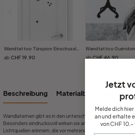
Büro
Bad
Wandtattoo Türspion Einschussloch (11-teilig)
Wandtattoo Guérido
Eingangsbereich
CHF 19.90
CHF 46.90
Jetzt v
Beschreibung
Materialbeschreibung
prof
Melde dich hier
an und erhalte 
Wandlaternen gibt es in den unterschiedlichsten Ausführun
Besonders eindrucksvoll wirken sie an älteren Gebäuden od
von CHF 10.– 
Lichtquellen erinnern, die vor mehreren Jahrhunderten mi