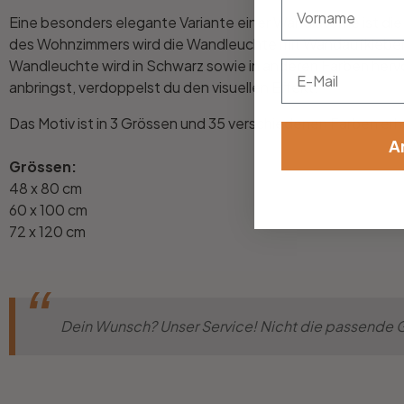
vorname
Eine besonders elegante Variante einer Wandlaterne ist die
des Wohnzimmers wird die Wandleuchte mit Wandaufkleber au
Wandleuchte wird in Schwarz sowie in anderen Farben herv
Email
anbringst, verdoppelst du den visuellen Effekt.
Das Motiv ist in 3 Grössen und 35 verschiedenen Farben erhä
A
Grössen:
48 x 80 cm
60 x 100 cm
72 x 120 cm
Dein Wunsch? Unser Service! Nicht die passende Gr