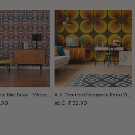
Grafik-Tapete Blau Braun - Vintage Vliestapete im Retro-Look - Mustertapete Strukturtapete
A.S. Création Vliestapete Retro Vision Retrotapete 70er Jahre Tapete, orange, gelb, braun
.90
CHF 32.90