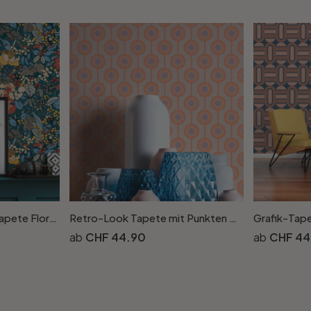
Architects Paper Vliestapete Floral Impression Blumentapete floral bunt, blau, orange, beige, gelb
Retro-Look Tapete mit Punkten Beige Orange - Vliestapete mit Grafik Muster - Strukturtapete
CHF 44.90
CHF 44