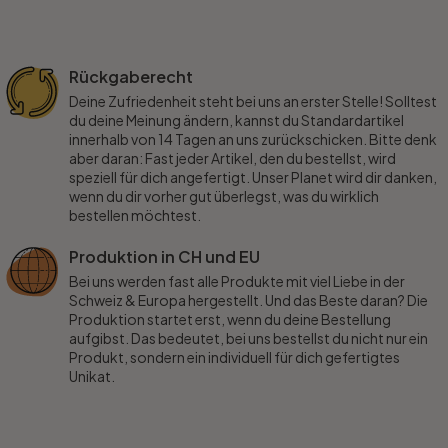
Rückgaberecht
Deine Zufriedenheit steht bei uns an erster Stelle! Solltest
du deine Meinung ändern, kannst du Standardartikel
innerhalb von 14 Tagen an uns zurückschicken. Bitte denk
aber daran: Fast jeder Artikel, den du bestellst, wird
speziell für dich angefertigt. Unser Planet wird dir danken,
wenn du dir vorher gut überlegst, was du wirklich
bestellen möchtest.
Produktion in CH und EU
Bei uns werden fast alle Produkte mit viel Liebe in der
Schweiz & Europa hergestellt. Und das Beste daran? Die
Produktion startet erst, wenn du deine Bestellung
aufgibst. Das bedeutet, bei uns bestellst du nicht nur ein
Produkt, sondern ein individuell für dich gefertigtes
Unikat.