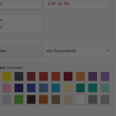
0
CHF 76.90
cm
0
len:
wie Beispielbild
en:
schwarz