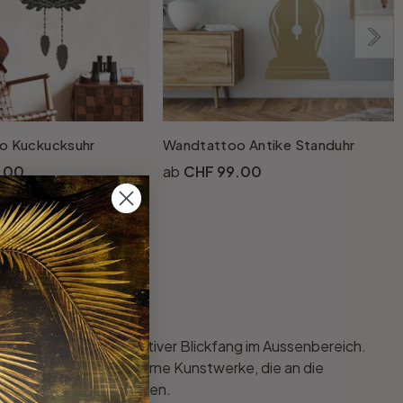
o Kuckucksuhr
Wandtattoo Antike Standuhr
W
.00
CHF 99.00
uelle auch ein dekorativer Blickfang im Aussenbereich.
ft kleine schmiedeeiserne Kunstwerke, die an die
ngänge beleuchtet wurden.