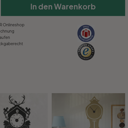
In den Warenkorb
 Onlineshop
echnung
kaufen
ückgaberecht