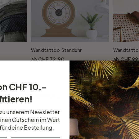
n
Wandtattoo Standuhr
Wandtatto
CHF 72.90
CHF 99
on CHF 10.–
Montageanleitung
Kundenbewertung
itieren!
 zu unserem Newsletter
einen Gutschein im Wert
gen und sind neben einer wind- und wettergeschützten Lichtq
er Häusern im angesagten Landhausstil. Wandlaternen sind o
für deine Bestellung.
t Kerzen oder Öllampen dafür sorgten, dass Wege und Hausei