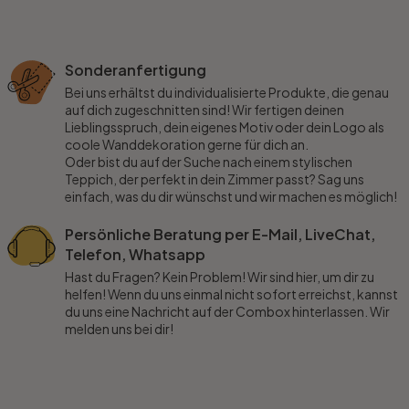
Sonderanfertigung
Bei uns erhältst du individualisierte Produkte, die genau
auf dich zugeschnitten sind! Wir fertigen deinen
Lieblingsspruch, dein eigenes Motiv oder dein Logo als
coole Wanddekoration gerne für dich an.
Oder bist du auf der Suche nach einem stylischen
Teppich, der perfekt in dein Zimmer passt? Sag uns
einfach, was du dir wünschst und wir machen es möglich!
Persönliche Beratung per E-Mail, LiveChat,
Telefon, Whatsapp
Hast du Fragen? Kein Problem! Wir sind hier, um dir zu
helfen! Wenn du uns einmal nicht sofort erreichst, kannst
du uns eine Nachricht auf der Combox hinterlassen. Wir
melden uns bei dir!