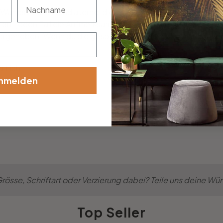
nachname
 Wandsticker-Wandlaterne, die in jedem Raum zum absoluten D
f jeden Fall die Aufmerksamkeit auf sich ziehen und ihren n
orgehoben. Wenn du die gespiegelte Version des Wandaufkle
ltlich.
nmelden
össe, Schriftart oder Verzierung dabei? Teile uns deine Wü
Top Seller