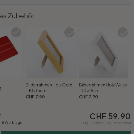
es Zubehör
Bilderrahmen Holz Gold
Bilderrahmen Holz Weiss
)
- 10x15cm
- 10x15cm
CHF 7.90
CHF 7.90
CHF 59.90
7
5-8 Werktage
zzgl.
Verpackung und Versand