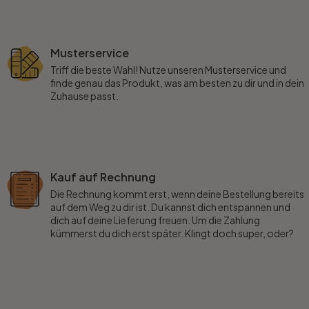
Musterservice
Triff die beste Wahl! Nutze unseren Musterservice und
finde genau das Produkt, was am besten zu dir und in dein
Zuhause passt.
Kauf auf Rechnung
Die Rechnung kommt erst, wenn deine Bestellung bereits
auf dem Weg zu dir ist. Du kannst dich entspannen und
dich auf deine Lieferung freuen. Um die Zahlung
kümmerst du dich erst später. Klingt doch super, oder?