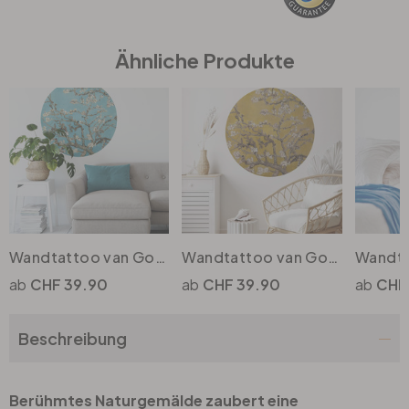
Büro
Ähnliche Produkte
Bad
Eingangsbereich
Wandtattoo van Gogh - Mandelblüte - Rund
Wandtattoo van Gogh - Mandelblüte Ocker - Rund
CHF 39.90
CHF 39.90
CHF
Beschreibung
Berühmtes Naturgemälde zaubert eine