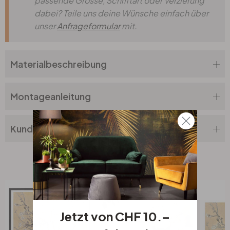
passende Grösse, Schriftart oder Verzierung
dabei? Teile uns deine Wünsche einfach über
unser
Anfrageformular
mit.
Materialbeschreibung
Montageanleitung
Kundenbewertung
Verwandte Produkte
Jetzt von CHF 10.–