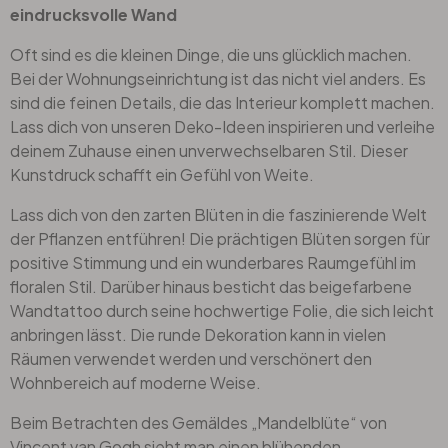
eindrucksvolle Wand
Oft sind es die kleinen Dinge, die uns glücklich machen.
Bei der Wohnungseinrichtung ist das nicht viel anders. Es
sind die feinen Details, die das Interieur komplett machen.
Lass dich von unseren Deko-Ideen inspirieren und verleihe
deinem Zuhause einen unverwechselbaren Stil. Dieser
Kunstdruck schafft ein Gefühl von Weite.
Lass dich von den zarten Blüten in die faszinierende Welt
der Pflanzen entführen! Die prächtigen Blüten sorgen für
positive Stimmung und ein wunderbares Raumgefühl im
floralen Stil. Darüber hinaus besticht das beigefarbene
Wandtattoo durch seine hochwertige Folie, die sich leicht
anbringen lässt. Die runde Dekoration kann in vielen
Räumen verwendet werden und verschönert den
Wohnbereich auf moderne Weise.
Beim Betrachten des Gemäldes „Mandelblüte“ von
Vincent van Gogh sieht man einen blühenden