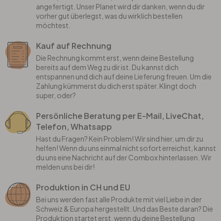
angefertigt. Unser Planet wird dir danken, wenn du dir
vorher gut überlegst, was du wirklich bestellen
möchtest.
Kauf auf Rechnung
Die Rechnung kommt erst, wenn deine Bestellung
bereits auf dem Weg zu dir ist. Du kannst dich
entspannen und dich auf deine Lieferung freuen. Um die
Zahlung kümmerst du dich erst später. Klingt doch
super, oder?
Persönliche Beratung per E-Mail, LiveChat,
Telefon, Whatsapp
Hast du Fragen? Kein Problem! Wir sind hier, um dir zu
helfen! Wenn du uns einmal nicht sofort erreichst, kannst
du uns eine Nachricht auf der Combox hinterlassen. Wir
melden uns bei dir!
Produktion in CH und EU
Bei uns werden fast alle Produkte mit viel Liebe in der
Schweiz & Europa hergestellt. Und das Beste daran? Die
Produktion startet erst, wenn du deine Bestellung