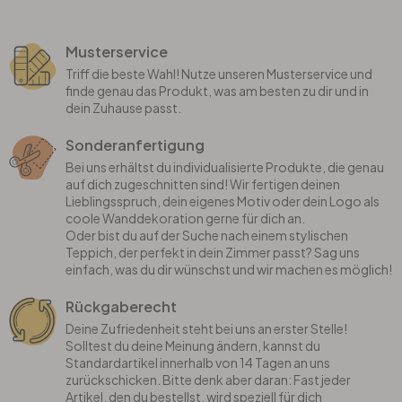
Musterservice
Triff die beste Wahl! Nutze unseren Musterservice und
finde genau das Produkt, was am besten zu dir und in
dein Zuhause passt.
Sonderanfertigung
Bei uns erhältst du individualisierte Produkte, die genau
auf dich zugeschnitten sind! Wir fertigen deinen
Lieblingsspruch, dein eigenes Motiv oder dein Logo als
coole Wanddekoration gerne für dich an.
Oder bist du auf der Suche nach einem stylischen
Teppich, der perfekt in dein Zimmer passt? Sag uns
einfach, was du dir wünschst und wir machen es möglich!
Rückgaberecht
Deine Zufriedenheit steht bei uns an erster Stelle!
Solltest du deine Meinung ändern, kannst du
Standardartikel innerhalb von 14 Tagen an uns
zurückschicken. Bitte denk aber daran: Fast jeder
Artikel, den du bestellst, wird speziell für dich