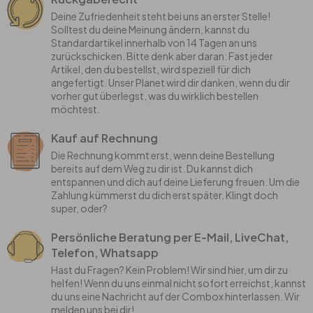
Deine Zufriedenheit steht bei uns an erster Stelle!
Solltest du deine Meinung ändern, kannst du
Standardartikel innerhalb von 14 Tagen an uns
zurückschicken. Bitte denk aber daran: Fast jeder
Artikel, den du bestellst, wird speziell für dich
angefertigt. Unser Planet wird dir danken, wenn du dir
vorher gut überlegst, was du wirklich bestellen
möchtest.
Kauf auf Rechnung
Die Rechnung kommt erst, wenn deine Bestellung
bereits auf dem Weg zu dir ist. Du kannst dich
entspannen und dich auf deine Lieferung freuen. Um die
Zahlung kümmerst du dich erst später. Klingt doch
super, oder?
Persönliche Beratung per E-Mail, LiveChat,
Telefon, Whatsapp
Hast du Fragen? Kein Problem! Wir sind hier, um dir zu
helfen! Wenn du uns einmal nicht sofort erreichst, kannst
du uns eine Nachricht auf der Combox hinterlassen. Wir
melden uns bei dir!