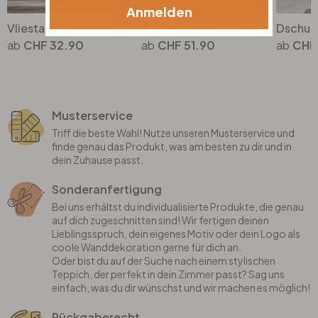
Anmelden
Vliestapete Äste, Blumen Floral Natur matt in Grün Weiss
Mustertapete mit Blättern und Gräsern Orange Grün - Dschungel-Vliestapete
CHF 32.90
CHF 51.90
CHF 
Musterservice
Triff die beste Wahl! Nutze unseren Musterservice und
finde genau das Produkt, was am besten zu dir und in
dein Zuhause passt.
Sonderanfertigung
Bei uns erhältst du individualisierte Produkte, die genau
auf dich zugeschnitten sind! Wir fertigen deinen
Lieblingsspruch, dein eigenes Motiv oder dein Logo als
coole Wanddekoration gerne für dich an.
Oder bist du auf der Suche nach einem stylischen
Teppich, der perfekt in dein Zimmer passt? Sag uns
einfach, was du dir wünschst und wir machen es möglich!
Rückgaberecht