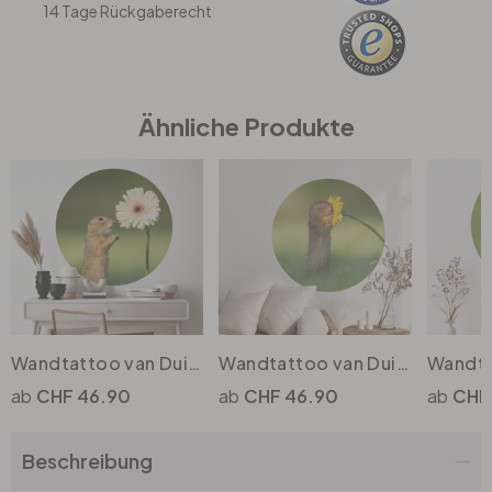
14 Tage Rückgaberecht
Büro
Bad
Ähnliche Produkte
Eingangsbereich
Wandtattoo van Duijn - Erdhörnchen mit Gerbera - Rund
Wandtattoo van Duijn - Erdhörnchen riecht an Blume - Rund
CHF 46.90
CHF 46.90
CHF
Beschreibung