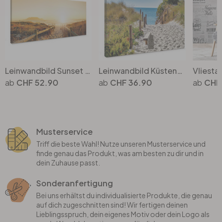
Leinwandbild Sunset at the Beach
Leinwandbild Küstenblick
CHF 52.90
CHF 36.90
CHF
Musterservice
Triff die beste Wahl! Nutze unseren Musterservice und
finde genau das Produkt, was am besten zu dir und in
dein Zuhause passt.
Sonderanfertigung
Bei uns erhältst du individualisierte Produkte, die genau
auf dich zugeschnitten sind! Wir fertigen deinen
Lieblingsspruch, dein eigenes Motiv oder dein Logo als