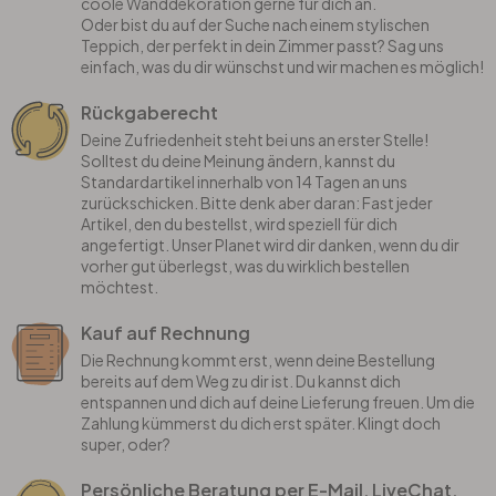
coole Wanddekoration gerne für dich an.
Oder bist du auf der Suche nach einem stylischen
Teppich, der perfekt in dein Zimmer passt? Sag uns
einfach, was du dir wünschst und wir machen es möglich!
Rückgaberecht
Deine Zufriedenheit steht bei uns an erster Stelle!
Solltest du deine Meinung ändern, kannst du
Standardartikel innerhalb von 14 Tagen an uns
zurückschicken. Bitte denk aber daran: Fast jeder
Artikel, den du bestellst, wird speziell für dich
angefertigt. Unser Planet wird dir danken, wenn du dir
vorher gut überlegst, was du wirklich bestellen
möchtest.
Kauf auf Rechnung
Die Rechnung kommt erst, wenn deine Bestellung
bereits auf dem Weg zu dir ist. Du kannst dich
entspannen und dich auf deine Lieferung freuen. Um die
Zahlung kümmerst du dich erst später. Klingt doch
super, oder?
Persönliche Beratung per E-Mail, LiveChat,