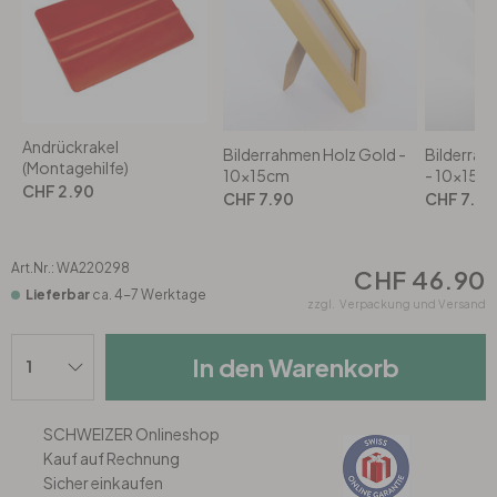
Büro
Bad
Andrückrakel
Bilderrahmen Holz Gold -
Bilderrah
(Montagehilfe)
10x15cm
- 10x15c
Eingangsbereich
CHF 2.90
CHF 7.90
CHF 7.90
Art.Nr.:
WA220298
CHF 46.90
Lieferbar
ca. 4-7 Werktage
zzgl.
Verpackung und Versand
In den Warenkorb
SCHWEIZER Onlineshop
Kauf auf Rechnung
Sicher einkaufen