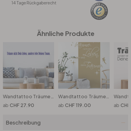
14 Tage Rückgaberecht
Ähnliche Produkte
Wandtattoo Träume nicht Dein Leben... 1
Wandtattoo Träume nicht dein Leben... Banner
CHF 27.90
CHF 119.00
CHF
Beschreibung