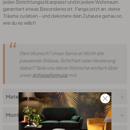
jeden Einrichtungsstil anpasst und in jedem Wohnraum
garantiert etwas Besonderes ist. Fange jetzt an, deine
Träume zu leben – und dekoriere dein Zuhause genau so,
wie du es willst!
Dein Wunsch? Unser Service! Nicht die
passende Grösse, Schriftart oder Verzierung
dabei? Teile uns deine Wünsche einfach über
unser
Anfrageformular
mit.
Materialbeschreibung
Montageanleitung