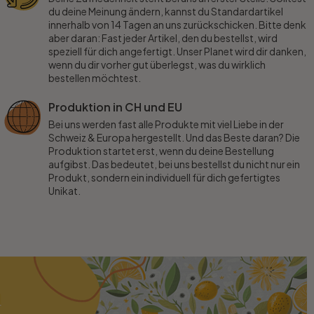
du deine Meinung ändern, kannst du Standardartikel
innerhalb von 14 Tagen an uns zurückschicken. Bitte denk
aber daran: Fast jeder Artikel, den du bestellst, wird
speziell für dich angefertigt. Unser Planet wird dir danken,
wenn du dir vorher gut überlegst, was du wirklich
bestellen möchtest.
Produktion in CH und EU
Bei uns werden fast alle Produkte mit viel Liebe in der
Schweiz & Europa hergestellt. Und das Beste daran? Die
Produktion startet erst, wenn du deine Bestellung
aufgibst. Das bedeutet, bei uns bestellst du nicht nur ein
Produkt, sondern ein individuell für dich gefertigtes
Unikat.