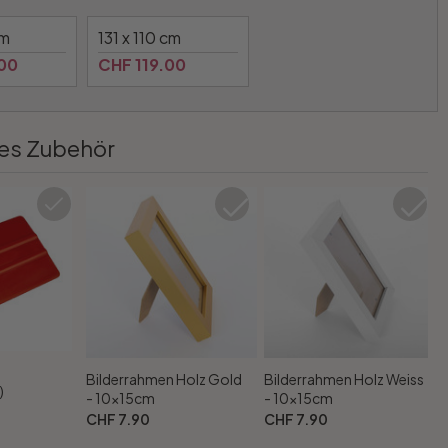
cm
131 x 110 cm
00
CHF 119.00
es Zubehör
Bilderrahmen Holz Gold
Bilderrahmen Holz Weiss
)
- 10x15cm
- 10x15cm
CHF 7.90
CHF 7.90