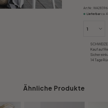
Art.Nr.:
WA28396
Lieferbar
ca. 
SCHWEIZER
Kauf auf R
Sicher ein
14 Tage R
Ähnliche Produkte