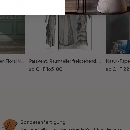
Vliestapete Äste, Blumen Floral Natur matt in Grün Weiss
Paravent, Raumteiler freistehend, Trennwand - Retro Tiergarten
CHF 165.00
CHF 22
Sonderanfertigung
Bei uns erhältst du individualisierte Produkte, die genau