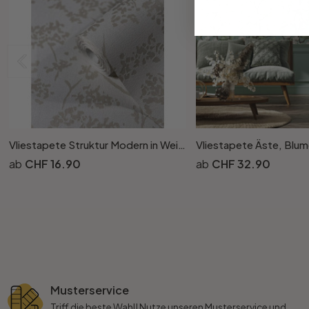
Vliestapete Struktur Modern in Weiss
CHF 16.90
CHF 32.90
Musterservice
Triff die beste Wahl! Nutze unseren Musterservice und