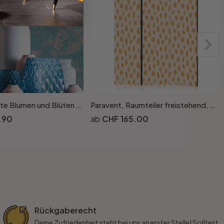
Natur-Tapete Blumen und Blüten Beige Blau - Florale Vliestapete natürlich
Paravent, Raumteiler freistehend, Trennwand - Drawn Pattern in Spots and Dots in Orange and Ecru
.90
CHF 165.00
Rückgaberecht
Deine Zufriedenheit steht bei uns an erster Stelle! Solltest