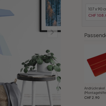
107 x 90 
CHF 108.
Passend
Andrückrakel
(Montagehilfe
CHF 2.90