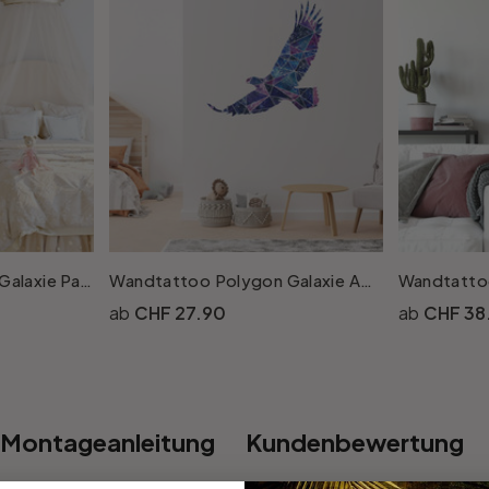
Wandtattoo Polygon Galaxie Pandakopf
Wandtattoo Polygon Galaxie Adler
CHF 27.90
CHF 38
Montageanleitung
Kundenbewertung