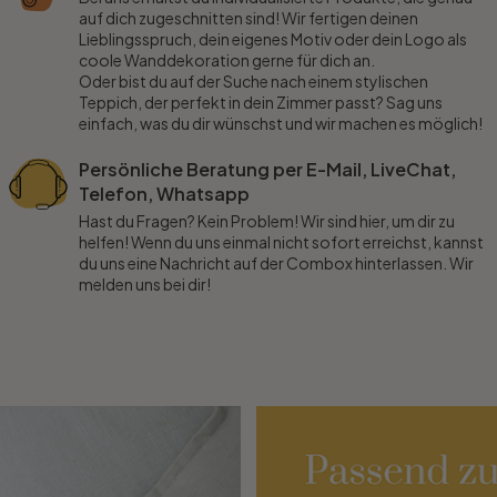
auf dich zugeschnitten sind! Wir fertigen deinen
Lieblingsspruch, dein eigenes Motiv oder dein Logo als
coole Wanddekoration gerne für dich an.
Oder bist du auf der Suche nach einem stylischen
Teppich, der perfekt in dein Zimmer passt? Sag uns
einfach, was du dir wünschst und wir machen es möglich!
Persönliche Beratung per E-Mail, LiveChat,
Telefon, Whatsapp
Hast du Fragen? Kein Problem! Wir sind hier, um dir zu
helfen! Wenn du uns einmal nicht sofort erreichst, kannst
du uns eine Nachricht auf der Combox hinterlassen. Wir
melden uns bei dir!