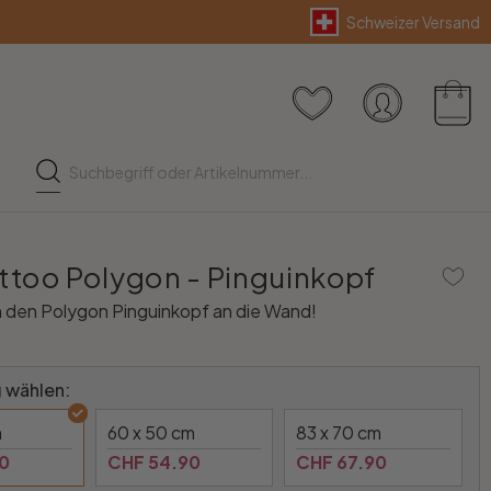
Schweizer Versand
too Polygon - Pinguinkopf
h den Polygon Pinguinkopf an die Wand!
 wählen:
m
60 x 50 cm
83 x 70 cm
0
CHF 54.90
CHF 67.90