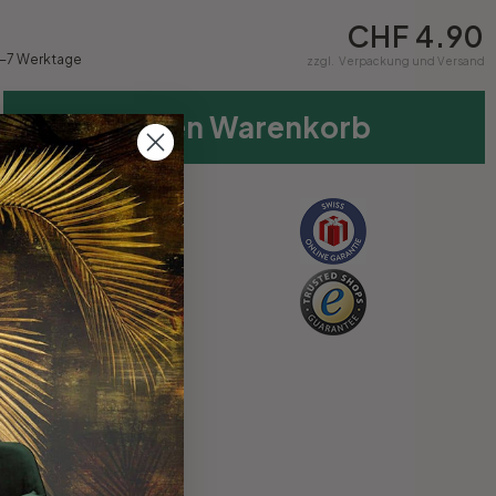
CHF 4.90
4-7 Werktage
zzgl.
Verpackung und Versand
In den Warenkorb
 Onlineshop
echnung
kaufen
ückgaberecht