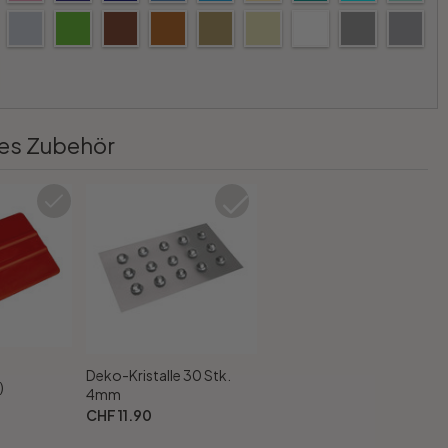
es Zubehör
Deko-Kristalle 30 Stk.
)
4mm
CHF 11.90