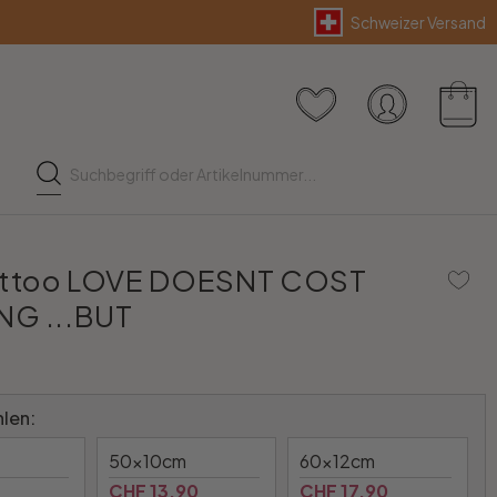
Schweizer Versand
ttoo LOVE DOESNT COST
NG ...BUT
len:
50x10cm
60x12cm
CHF 13.90
CHF 17.90