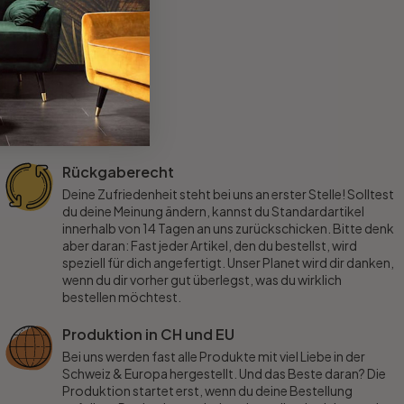
Rückgaberecht
Deine Zufriedenheit steht bei uns an erster Stelle! Solltest
du deine Meinung ändern, kannst du Standardartikel
innerhalb von 14 Tagen an uns zurückschicken. Bitte denk
aber daran: Fast jeder Artikel, den du bestellst, wird
speziell für dich angefertigt. Unser Planet wird dir danken,
wenn du dir vorher gut überlegst, was du wirklich
bestellen möchtest.
Produktion in CH und EU
Bei uns werden fast alle Produkte mit viel Liebe in der
Schweiz & Europa hergestellt. Und das Beste daran? Die
Produktion startet erst, wenn du deine Bestellung