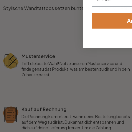
Stylische Wandtattoos setzen bunte Akzente in ihren Räume
Büro
A
Bad
Eingangsbereich
Musterservice
Triff die beste Wahl! Nutze unseren Musterservice und
finde genau das Produkt, was am besten zu dir und in dein
Zuhause passt.
Kauf auf Rechnung
Die Rechnung kommt erst, wenn deine Bestellung bereits
auf dem Weg zu dir ist. Du kannst dich entspannen und
dich auf deine Lieferung freuen. Um die Zahlung