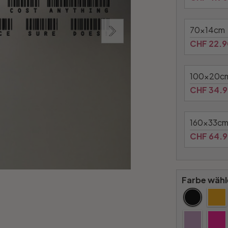
70x14cm
CHF 22.9
100x20c
CHF 34.
160x33c
CHF 64.
Farbe wähl