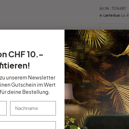
Art.Nr.:
TD16487
Lieferbar
ca. 
SCHWEIZER
on CHF 10.–
Kauf auf R
itieren!
Sicher ein
14 Tage R
 zu unserem Newsletter
einen Gutschein im Wert
für deine Bestellung.
nachname
Montageanleitung
Kundenbewertung