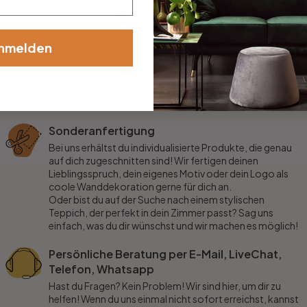
n und sind ein wahrer Blickfang!
nmelden
Sonderanfertigung
Bei uns erhältst du individualisierte Produkte, die genau
auf dich zugeschnitten sind! Wir fertigen deinen
Lieblingsspruch, dein eigenes Motiv oder dein Logo als
coole Wanddekoration gerne für dich an.
Oder bist du auf der Suche nach einem stylischen
Teppich, der perfekt in dein Zimmer passt? Sag uns
einfach, was du dir wünschst und wir machen es möglich!
Persönliche Beratung per E-Mail, LiveChat,
Telefon, Whatsapp
Hast du Fragen? Kein Problem! Wir sind hier, um dir zu
helfen! Wenn du uns einmal nicht sofort erreichst, kannst