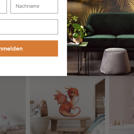
nachname
össe, Schriftart oder Verzierung dabei? Teile uns deine Wü
Verwandte Produkte
nmelden