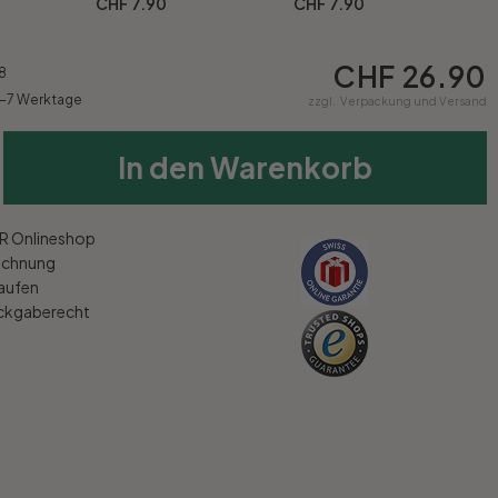
CHF 7.90
CHF 7.90
CHF 26.90
8
4-7 Werktage
zzgl.
Verpackung und Versand
In den Warenkorb
 Onlineshop
echnung
kaufen
ückgaberecht