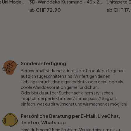
Vliestapete Strukturiert Uni Modern matt in Grün
3D-Wanddeko Kussmund - 40 x 23 cm
CHF 72.90
CHF 17
Sonderanfertigung
Bei uns erhältst du individualisierte Produkte, die genau
auf dich zugeschnitten sind! Wir fertigen deinen
Lieblingsspruch, dein eigenes Motiv oder dein Logo als
coole Wanddekoration gerne für dich an.
Oder bist du auf der Suche nach einem stylischen
Teppich, der perfekt in dein Zimmer passt? Sag uns
einfach, was du dir wünschst und wir machen es möglich!
Persönliche Beratung per E-Mail, LiveChat,
Telefon, Whatsapp
Hast du Fragen? Kein Problem! Wir sind hier, um dir zu