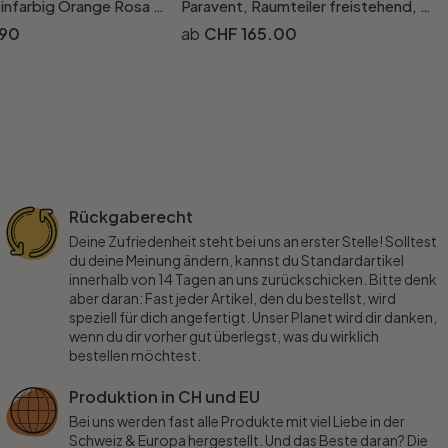
Unitapete Einfarbig Orange Rosa - Vliestapete A.S. Création
Paravent, Raumteiler freistehend, Trennwand - Geheimnisvoller Drache, 3-teilig - 135 x 172 cm
.90
CHF 165.00
Rückgaberecht
Deine Zufriedenheit steht bei uns an erster Stelle! Solltest
du deine Meinung ändern, kannst du Standardartikel
innerhalb von 14 Tagen an uns zurückschicken. Bitte denk
aber daran: Fast jeder Artikel, den du bestellst, wird
speziell für dich angefertigt. Unser Planet wird dir danken,
wenn du dir vorher gut überlegst, was du wirklich
bestellen möchtest.
Produktion in CH und EU
Bei uns werden fast alle Produkte mit viel Liebe in der
Schweiz & Europa hergestellt. Und das Beste daran? Die