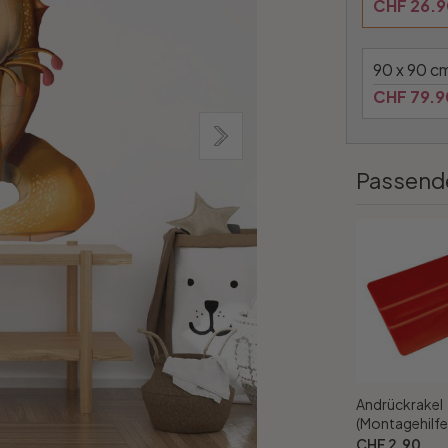
CHF 26.9
90 x 90 c
CHF 79.9
Passend
Andrückrakel
(Montagehilfe
CHF 2.90