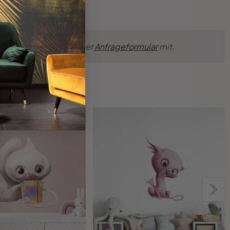
nsche einfach über unser
Anfrageformular
mit.