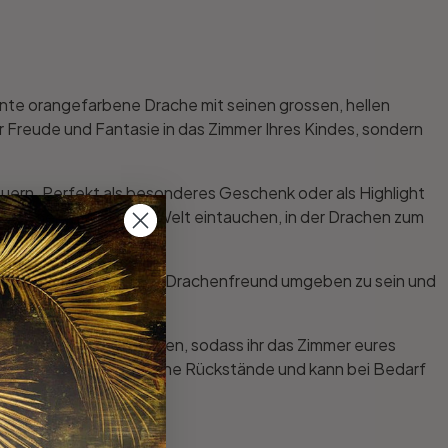
nte orangefarbene Drache mit seinen grossen, hellen
 Freude und Fantasie in das Zimmer Ihres Kindes, sondern
teuern. Perfekt als besonderes Geschenk oder als Highlight
ass dein Kind in eine Welt eintauchen, in der Drachen zum
ieben, von seinem neuen Drachenfreund umgeben zu sein und
uchten bringen.
ässt sich leicht anbringen, sodass ihr das Zimmer eures
ufkleber hinterlässt keine Rückstände und kann bei Bedarf