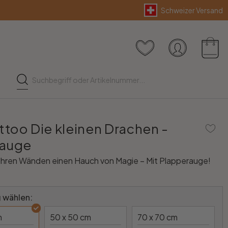
Schweizer Versand
too Die kleinen Drachen -
rauge
 Ihren Wänden einen Hauch von Magie – Mit Plapperauge!
 wählen:
m
50 x 50 cm
70 x 70 cm