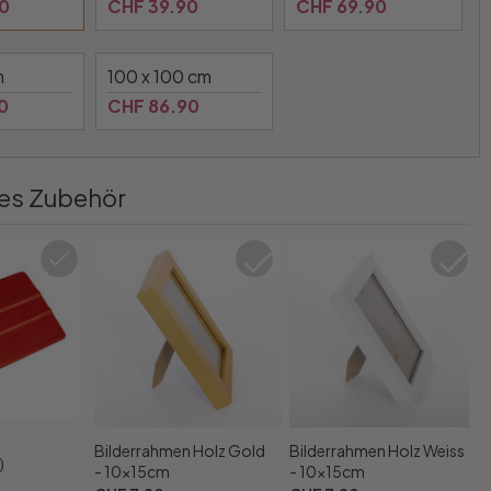
0
CHF 39.90
CHF 69.90
m
100 x 100 cm
0
CHF 86.90
es Zubehör
Bilderrahmen Holz Gold
Bilderrahmen Holz Weiss
)
- 10x15cm
- 10x15cm