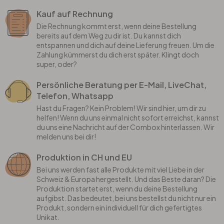
Kauf auf Rechnung
Die Rechnung kommt erst, wenn deine Bestellung
bereits auf dem Weg zu dir ist. Du kannst dich
entspannen und dich auf deine Lieferung freuen. Um die
Zahlung kümmerst du dich erst später. Klingt doch
super, oder?
Persönliche Beratung per E-Mail, LiveChat,
Telefon, Whatsapp
Hast du Fragen? Kein Problem! Wir sind hier, um dir zu
helfen! Wenn du uns einmal nicht sofort erreichst, kannst
du uns eine Nachricht auf der Combox hinterlassen. Wir
melden uns bei dir!
Produktion in CH und EU
Bei uns werden fast alle Produkte mit viel Liebe in der
Schweiz & Europa hergestellt. Und das Beste daran? Die
Produktion startet erst, wenn du deine Bestellung
aufgibst. Das bedeutet, bei uns bestellst du nicht nur ein
Produkt, sondern ein individuell für dich gefertigtes
Unikat.