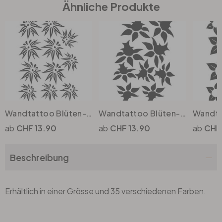
Ähnliche Produkte
Büro
Bad
Eingangsbereich
Wandtattoo Blüten-Set 11
Wandtattoo Blüten-Set 10
CHF 13.90
CHF 13.90
CHF 
Beschreibung
Erhältlich in einer Grösse und 35 verschiedenen Farben.