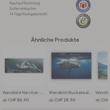
Kauf auf Rechnung
Sicher einkaufen
Büro
14 Tage Rückgaberecht
Bad
Ähnliche Produkte
Eingangsbereich
Wandbild Narchuk - Zwei Schildkröten auf Reisen
Wandbild Buckelwal auf Tauchgang
CHF 86.90
CHF 28.90
CHF