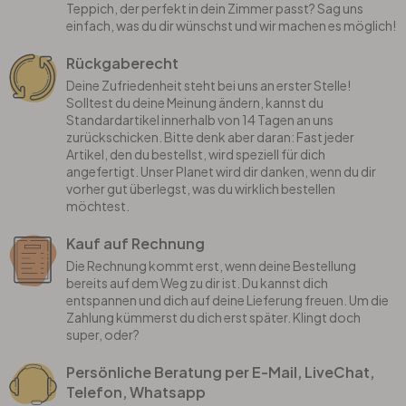
Teppich, der perfekt in dein Zimmer passt? Sag uns
einfach, was du dir wünschst und wir machen es möglich!
Rückgaberecht
Deine Zufriedenheit steht bei uns an erster Stelle!
Solltest du deine Meinung ändern, kannst du
Standardartikel innerhalb von 14 Tagen an uns
zurückschicken. Bitte denk aber daran: Fast jeder
Artikel, den du bestellst, wird speziell für dich
angefertigt. Unser Planet wird dir danken, wenn du dir
vorher gut überlegst, was du wirklich bestellen
möchtest.
Kauf auf Rechnung
Die Rechnung kommt erst, wenn deine Bestellung
bereits auf dem Weg zu dir ist. Du kannst dich
entspannen und dich auf deine Lieferung freuen. Um die
Zahlung kümmerst du dich erst später. Klingt doch
super, oder?
Persönliche Beratung per E-Mail, LiveChat,
Telefon, Whatsapp