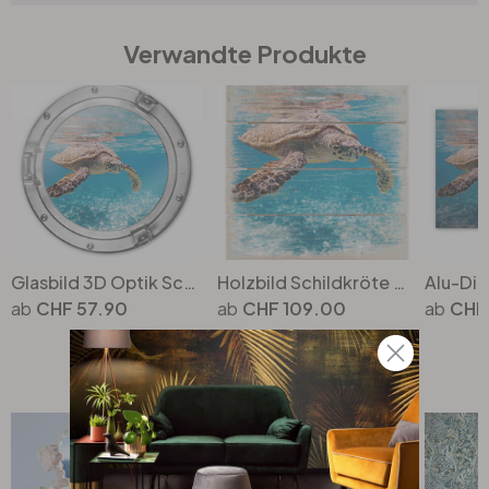
Verwandte Produkte
Glasbild 3D Optik Schildkröte auf Reisen - rund
Holzbild Schildkröte auf Reisen - 40 x 41.5 cm
CHF 57.90
CHF 109.00
CHF
Top Seller