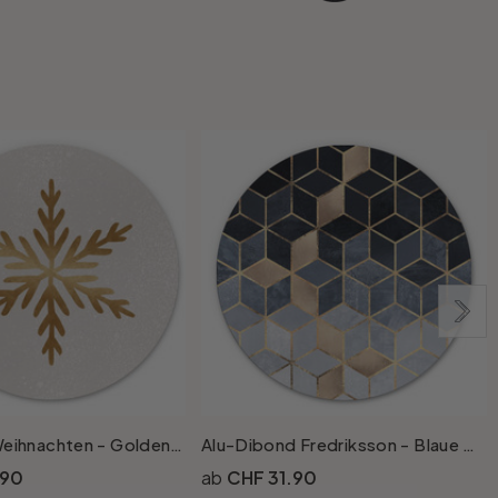
Wandbild Weihnachten - Goldene Schneeflocke - Alu-Dibond Rund - Orara Studio
Alu-Dibond Fredriksson - Blaue Geometrie - Rund
.90
CHF 31.90