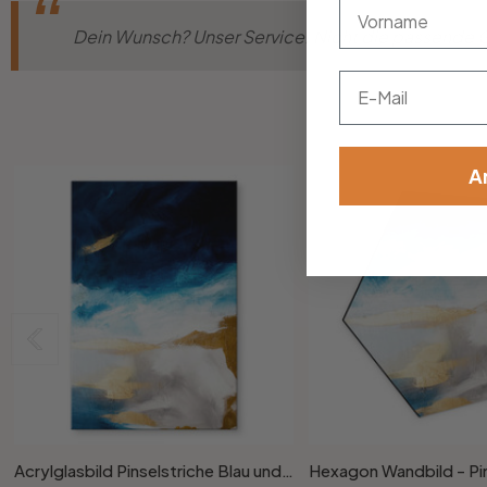
vorname
Dein Wunsch? Unser Service! Nicht die passende Gr
Email
A
Acrylglasbild Pinselstriche Blau und Gold - Haniff