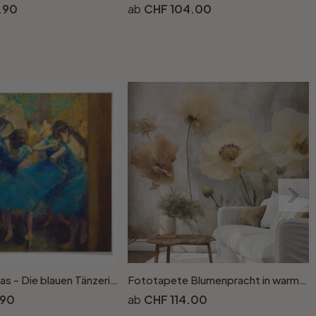
.90
CHF 104.00
Poster Degas - Die blauen Tänzerinnen
Fototapete Blumenpracht in warmen Pastelltönen - Paksoylu
W
.90
CHF 114.00