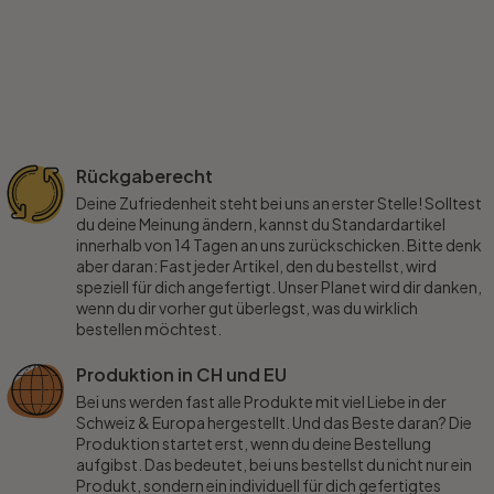
Rückgaberecht
Deine Zufriedenheit steht bei uns an erster Stelle! Solltest
du deine Meinung ändern, kannst du Standardartikel
innerhalb von 14 Tagen an uns zurückschicken. Bitte denk
aber daran: Fast jeder Artikel, den du bestellst, wird
speziell für dich angefertigt. Unser Planet wird dir danken,
wenn du dir vorher gut überlegst, was du wirklich
bestellen möchtest.
Produktion in CH und EU
Bei uns werden fast alle Produkte mit viel Liebe in der
Schweiz & Europa hergestellt. Und das Beste daran? Die
Produktion startet erst, wenn du deine Bestellung
aufgibst. Das bedeutet, bei uns bestellst du nicht nur ein
Produkt, sondern ein individuell für dich gefertigtes