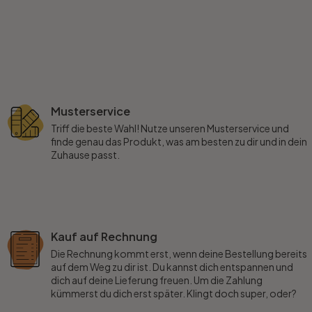
Musterservice
Triff die beste Wahl! Nutze unseren Musterservice und
finde genau das Produkt, was am besten zu dir und in dein
Zuhause passt.
Kauf auf Rechnung
Die Rechnung kommt erst, wenn deine Bestellung bereits
auf dem Weg zu dir ist. Du kannst dich entspannen und
dich auf deine Lieferung freuen. Um die Zahlung
kümmerst du dich erst später. Klingt doch super, oder?