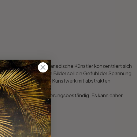
men fasziniert. Der kanadische Künstler konzentriert sich
Beim Betrachten seiner Bilder soll ein Gefühl der Spannung
Sie sich dieses moderne Kunstwerk mit abstrakten
g, pflegeleicht und witterungsbeständig. Es kann daher