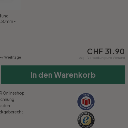
l und
x 30mm -
CHF 31.90
7
4-7 Werktage
zzgl.
Verpackung und Versand
In den Warenkorb
 Onlineshop
echnung
kaufen
ückgaberecht