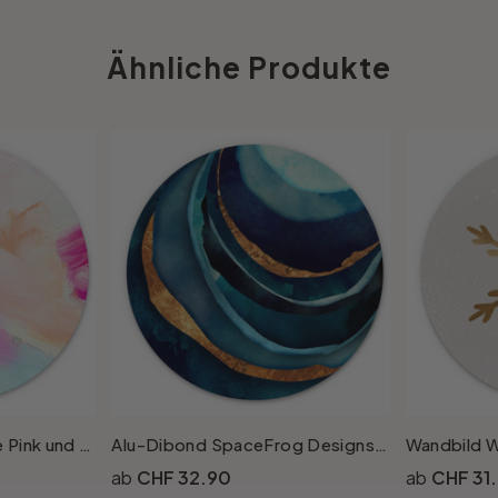
Ähnliche Produkte
Wandbild Pinselstriche Pink und Türkis - Alu-Dibond Rund - Haniff
Alu-Dibond SpaceFrog Designs - Blau und Gold - Rund
CHF 32.90
CHF 31