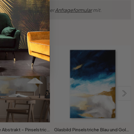
nsche einfach über unser
Anfrageformular
mit.
Fototapete Abstrakt - Pinselstriche Blau und Gold - Rund - Haniff - Selbstklebend/Vlies
Glasbild Pinselstriche Blau und Gold - Haniff