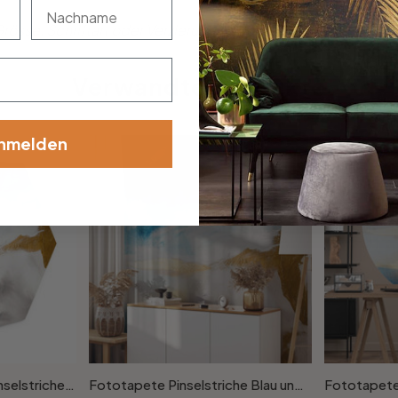
nachname
össe, Schriftart oder Verzierung dabei? Teile uns deine Wü
Verwandte Produkte
nmelden
Hexagon Wandbild - Pinselstriche Blau und Gold - Alu-Dibond - Haniff
Fototapete Pinselstriche Blau und Gold - Abstrakte Tapete - Haniff