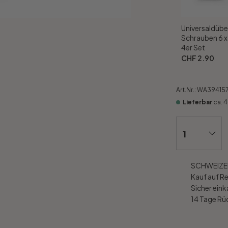
Universaldübe
Schrauben 6 
4er Set
CHF 2.90
Art.Nr.:
WA39415
Lieferbar
ca. 
SCHWEIZER
Kauf auf R
Sicher ein
14 Tage R