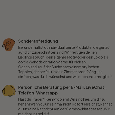
Sonderanfertigung
Bei uns erhältst du individualisierte Produkte, die genau
auf dich zugeschnitten sind! Wir fertigen deinen
Lieblingsspruch, dein eigenes Motiv oder dein Logo als
coole Wanddekoration gerne für dich an.
Oder bist du auf der Suche nach einem stylischen
Teppich, der perfekt in dein Zimmer passt? Sag uns
einfach, was du dir wünschst und wir machen es möglich!
Persönliche Beratung per E-Mail, LiveChat,
Telefon, Whatsapp
Hast du Fragen? Kein Problem! Wir sind hier, um dir zu
helfen! Wenn du uns einmal nicht sofort erreichst, kannst
du uns eine Nachricht auf der Combox hinterlassen. Wir
melden uns bei dir!