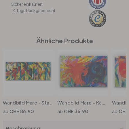
Sicher einkaufen
14 Tage Rückgaberecht
Büro
Bad
Ähnliche Produkte
Eingangsbereich
Wandbild Marc - Stallungen
Wandbild Marc - Kämpfende Formen
CHF 86.90
CHF 36.90
CHF
Beschreibung