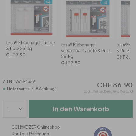
Rund
5-teilig
Tapeten Blau
Tapeten Grün
Wohnzimmer
Wohnzimmer
Tapeten Pink & Rosa
Schlafzimmer
Schlafzimmer
tesa® Klebenagel Tapete
tesa® Klebenagel
tesa® Kle
& Putz 2x1kg
verstellbar Tapete & Putz
& Putz 2
Tapeten Türkis
Kinderzimmer
Kinderzimmer
CHF 7.90
2x1kg
CHF 8.90
CHF 7.90
Tapeten Lila & Violett
Küche
Bad
Art.Nr.:
WA194359
CHF 86.90
Jugendzimmer
Küche
Wohnzimmer
Lieferbar
ca. 5-8 Werktage
zzgl.
Verpackung und Versand
Bad
Flur
Schlafzimmer
In den Warenkorb
Flur
Kinderzimmer
SCHWEIZER Onlineshop
Kauf auf Rechnung
Küche