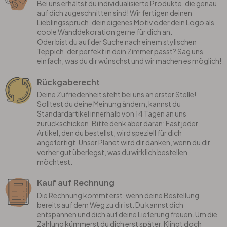
Bei uns erhältst du individualisierte Produkte, die genau
auf dich zugeschnitten sind! Wir fertigen deinen
Lieblingsspruch, dein eigenes Motiv oder dein Logo als
coole Wanddekoration gerne für dich an.
Oder bist du auf der Suche nach einem stylischen
Teppich, der perfekt in dein Zimmer passt? Sag uns
einfach, was du dir wünschst und wir machen es möglich!
Rückgaberecht
Deine Zufriedenheit steht bei uns an erster Stelle!
Solltest du deine Meinung ändern, kannst du
Standardartikel innerhalb von 14 Tagen an uns
zurückschicken. Bitte denk aber daran: Fast jeder
Artikel, den du bestellst, wird speziell für dich
angefertigt. Unser Planet wird dir danken, wenn du dir
vorher gut überlegst, was du wirklich bestellen
möchtest.
Kauf auf Rechnung
Die Rechnung kommt erst, wenn deine Bestellung
bereits auf dem Weg zu dir ist. Du kannst dich
entspannen und dich auf deine Lieferung freuen. Um die
Zahlung kümmerst du dich erst später. Klingt doch