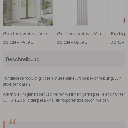
Rund
5-teilig
Tapeten Blau
Tapeten Grün
Wohnzimmer
Wohnzimmer
Tapeten Pink & Rosa
Schlafzimmer
Schlafzimmer
Gardine weiss - Vorhang mit verdeckten Schlaufen - Schlaufenschal
Gardine weiss - Vorhang halbtransparent - Gardine mit Linienmuster
CHF 79.90
CHF 86.90
CHF
Tapeten Türkis
Kinderzimmer
Kinderzimmer
Beschreibung
Tapeten Lila & Violett
Küche
Bad
Für dieses Produkt gibt es aktuell keine Artikelbeschreibung. Wir
Jugendzimmer
Küche
Wohnzimmer
arbeiten daran.
Wenn Sie Fragen haben, so helfen wir Ihnen gerne per Telefon unter
Bad
Flur
Schlafzimmer
071 511 25 61
oder per E-Mail (
info@trenddeko.ch
) weiter.
Flur
Kinderzimmer
Küche