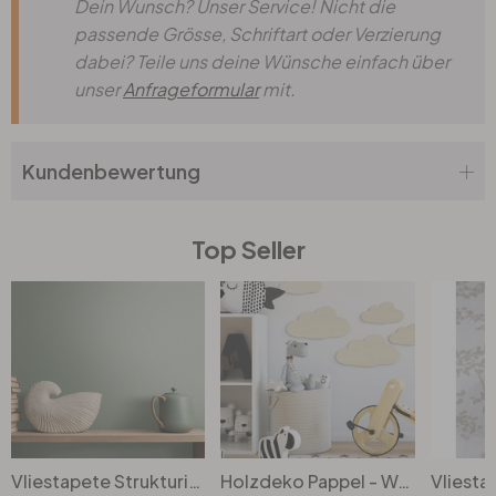
Dein Wunsch? Unser Service! Nicht die
passende Grösse, Schriftart oder Verzierung
Büro
dabei? Teile uns deine Wünsche einfach über
unser
Anfrageformular
mit.
Bad
Kundenbewertung
Eingangsbereich
Top Seller
Vliestapete Strukturiert Uni Modern matt in Grün
Holzdeko Pappel - Wolken-Set (5-teilig)