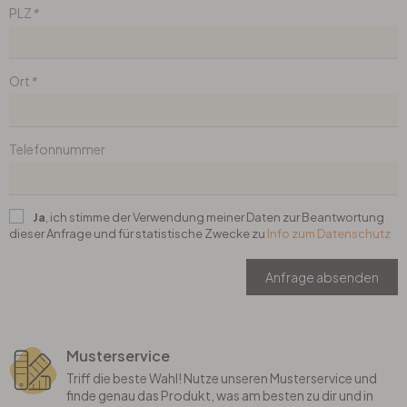
PLZ
*
Büro
Ort
*
Bad
Eingangsbereich
Telefonnummer
Ja
, ich stimme der Verwendung meiner Daten zur Beantwortung
dieser Anfrage und für statistische Zwecke zu
Info zum Datenschutz
Anfrage absenden
Musterservice
Triff die beste Wahl! Nutze unseren Musterservice und
finde genau das Produkt, was am besten zu dir und in