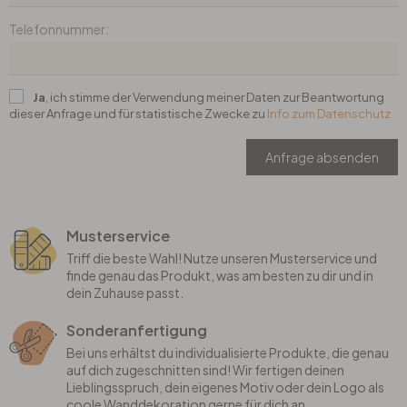
Telefonnummer:
Büro
Bad
Ja
, ich stimme der Verwendung meiner Daten zur Beantwortung
dieser Anfrage und für statistische Zwecke zu
Info zum Datenschutz
Eingangsbereich
Anfrage absenden
Musterservice
Triff die beste Wahl! Nutze unseren Musterservice und
finde genau das Produkt, was am besten zu dir und in
dein Zuhause passt.
Sonderanfertigung
Bei uns erhältst du individualisierte Produkte, die genau
auf dich zugeschnitten sind! Wir fertigen deinen
Lieblingsspruch, dein eigenes Motiv oder dein Logo als
coole Wanddekoration gerne für dich an.