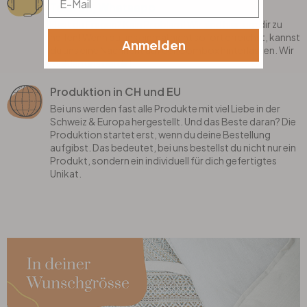
Telefon, Whatsapp
Hast du Fragen? Kein Problem! Wir sind hier, um dir zu
helfen! Wenn du uns einmal nicht sofort erreichst, kannst
Anmelden
du uns eine Nachricht auf der Combox hinterlassen. Wir
melden uns bei dir!
Produktion in CH und EU
Bei uns werden fast alle Produkte mit viel Liebe in der
Schweiz & Europa hergestellt. Und das Beste daran? Die
Produktion startet erst, wenn du deine Bestellung
aufgibst. Das bedeutet, bei uns bestellst du nicht nur ein
Produkt, sondern ein individuell für dich gefertigtes
Unikat.