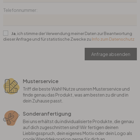
Telefonnummer:
Büro
Bad
Ja
, ich stimme der Verwendung meiner Daten zur Beantwortung
dieser Anfrage und für statistische Zwecke zu
Info zum Datenschutz
Eingangsbereich
Anfrage absenden
Musterservice
Triff die beste Wahl! Nutze unseren Musterservice und
finde genau das Produkt, was am besten zu dir und in
dein Zuhause passt.
Sonderanfertigung
Bei uns erhältst du individualisierte Produkte, die genau
auf dich zugeschnitten sind! Wir fertigen deinen
Lieblingsspruch, dein eigenes Motiv oder dein Logo als
coole Wanddekoration gerne für dich an.