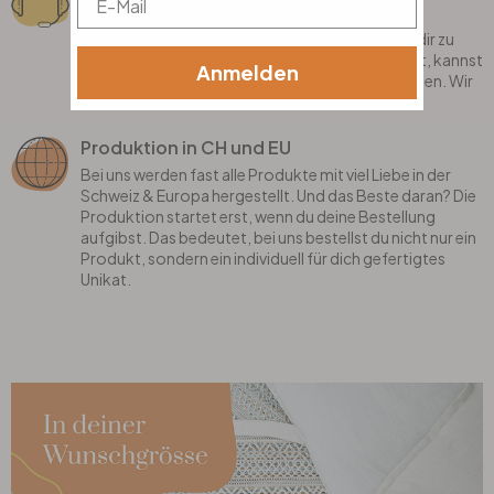
Telefon, Whatsapp
Hast du Fragen? Kein Problem! Wir sind hier, um dir zu
helfen! Wenn du uns einmal nicht sofort erreichst, kannst
Anmelden
du uns eine Nachricht auf der Combox hinterlassen. Wir
melden uns bei dir!
Produktion in CH und EU
Bei uns werden fast alle Produkte mit viel Liebe in der
Schweiz & Europa hergestellt. Und das Beste daran? Die
Produktion startet erst, wenn du deine Bestellung
aufgibst. Das bedeutet, bei uns bestellst du nicht nur ein
Produkt, sondern ein individuell für dich gefertigtes
Unikat.