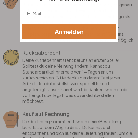
Bei uns erhältst du individualisierte Produkte, die genau
Email
auf dich zugeschnitten sind! Wir fertigen deinen
Lieblingsspruch, dein eigenes Motiv oder dein Logo als
coole Wanddekoration gerne für dich an.
Oder bist du auf der Suche nach einem stylischen
Anmelden
Teppich, der perfekt in dein Zimmer passt? Sag uns
einfach, was du dir wünschst und wir machen es möglich!
Rückgaberecht
Deine Zufriedenheit steht bei uns an erster Stelle!
Solltest du deine Meinung ändern, kannst du
Standardartikel innerhalb von 14 Tagen an uns
zurückschicken. Bitte denk aber daran: Fast jeder
Artikel, den du bestellst, wird speziell für dich
angefertigt. Unser Planet wird dir danken, wenn du dir
vorher gut überlegst, was du wirklich bestellen
möchtest.
Kauf auf Rechnung
Die Rechnung kommt erst, wenn deine Bestellung
bereits auf dem Weg zu dir ist. Du kannst dich
entspannen und dich auf deine Lieferung freuen. Um die