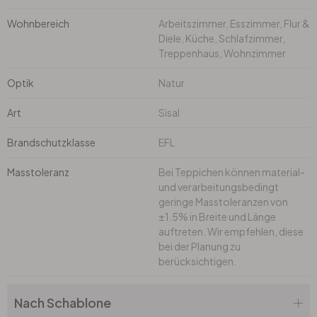
Wohnbereich
Arbeitszimmer, Esszimmer, Flur &
Diele, Küche, Schlafzimmer,
Treppenhaus, Wohnzimmer
Optik
Natur
Art
Sisal
Brandschutzklasse
EFL
Masstoleranz
Bei Teppichen können material-
und verarbeitungsbedingt
geringe Masstoleranzen von
±1.5% in Breite und Länge
auftreten. Wir empfehlen, diese
bei der Planung zu
berücksichtigen.
Nach Schablone