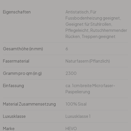
Eigenschaften
Antistatisch, Für
Büro
Fussbodenheizung geeignet,
Geeignet für Stuhlrollen,
Pflegeleicht, Rutschhemmender
Bad
Rücken, Treppen geeignet
Eingangsbereich
Gesamthöhe (in mm)
6
Fasermaterial
Naturfasern (Pflanzlich)
Gramm pro qm (in g)
2300
Einfassung
ca. 1cm breite Microfaser-
Paspelierung
Material Zusammensetzung
100% Sisal
Luxusklasse
Luxusklasse 1
Marke
HEVO