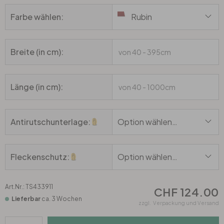
Wandtattoo & Bilderrahmen
Künstler
Selbstklebend
Tischplatten
Farbe wählen:
Rubin
Wandtattoo & Uhrwerk
Papiertapeten
Wandbilder-Set
Heimtextilien
Breite (in cm):
Wandtattoo & Haken
Hexagon Bilder
Tapeten Weiss
Künstlerbedarf
Länge (in cm):
Wandtattoo & 3D Schmetterlinge
Rund Bilder
Tapeten Gold
Liebe
Panorama Bilder
Tapeten Schwarz
Antirutschunterlage:
Option wählen…
Familie
Quadratische Bilder
Tapeten Grau
Fleckenschutz:
Option wählen…
Home
3-teilig
Tapeten Gelb
Art.Nr.:
TS433911
CHF 124.00
Zweifarbig
4-teilig
Tapeten Rot
Lieferbar
ca. 3 Wochen
zzgl.
Verpackung und Versand