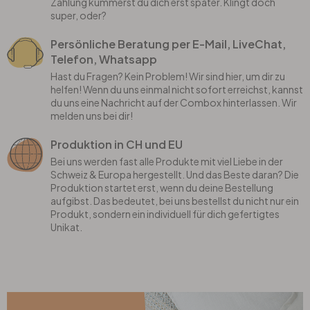
Zahlung kümmerst du dich erst später. Klingt doch
super, oder?
Persönliche Beratung per E-Mail, LiveChat,
Telefon, Whatsapp
Hast du Fragen? Kein Problem! Wir sind hier, um dir zu
helfen! Wenn du uns einmal nicht sofort erreichst, kannst
du uns eine Nachricht auf der Combox hinterlassen. Wir
melden uns bei dir!
Produktion in CH und EU
Bei uns werden fast alle Produkte mit viel Liebe in der
Schweiz & Europa hergestellt. Und das Beste daran? Die
Produktion startet erst, wenn du deine Bestellung
aufgibst. Das bedeutet, bei uns bestellst du nicht nur ein
Produkt, sondern ein individuell für dich gefertigtes
Unikat.