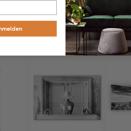
össe, Schriftart oder Verzierung dabei? Teile uns deine Wü
nmelden
Top Seller