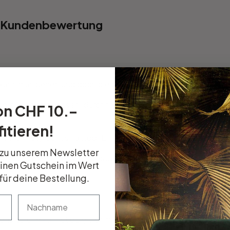
Kundenbewertung
kann man sehen und doch bleibt sie unerkannt!
 die in einem weissen, durchnässten T-Shirt posiert. Einerseit
on CHF 10.–
itieren!
ntiert ihr stylisches Tattoo. Ein Handtuch ist um ihr Haar gewi
 zu unserem Newsletter
ische und elegante Wandgestaltung.
einen Gutschein im Wert
für deine Bestellung.
nachname
dhalterung kannst du gleich mitbestellen.