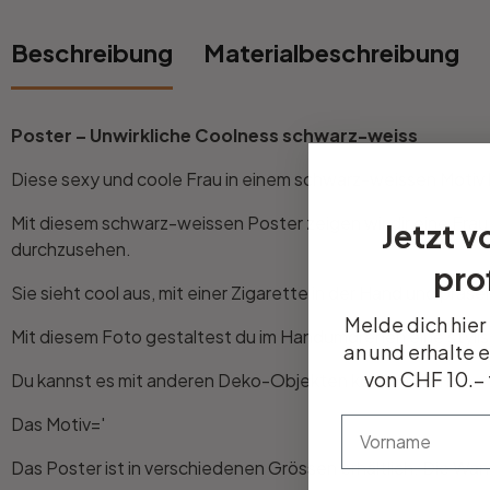
Beschreibung
Materialbeschreibung
Büro
Bad
Poster – Unwirkliche Coolness schwarz-weiss
Eingangsbereich
Diese sexy und coole Frau in einem schwarz-weissen Motiv 
Mit diesem schwarz-weissen Poster zeigen wir dir eine Frau,
Jetzt v
durchzusehen.
prof
Sie sieht cool aus, mit einer Zigarette in der Hand und präse
Melde dich hier
Mit diesem Foto gestaltest du im Handumdrehen eine styl
an und erhalte 
von CHF 10.– 
Du kannst es mit anderen Deko-Objekten kombinieren.
Das Motiv='
vorname
Das Poster ist in verschiedenen Grössen erhältlich. Die Wan