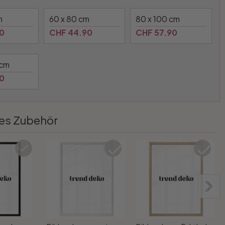
m
60 x 80 cm
80 x 100 cm
0
CHF 44.90
CHF 57.90
 cm
0
es Zubehör