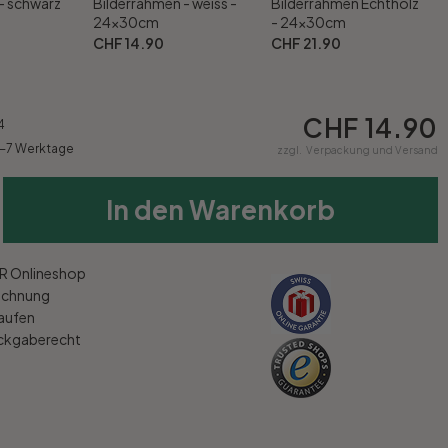
- schwarz
Bilderrahmen - weiss -
Bilderrahmen Echtholz
24x30cm
- 24x30cm
CHF 14.90
CHF 21.90
CHF 14.90
4
4-7 Werktage
zzgl.
Verpackung und Versand
In den Warenkorb
 Onlineshop
echnung
kaufen
ückgaberecht