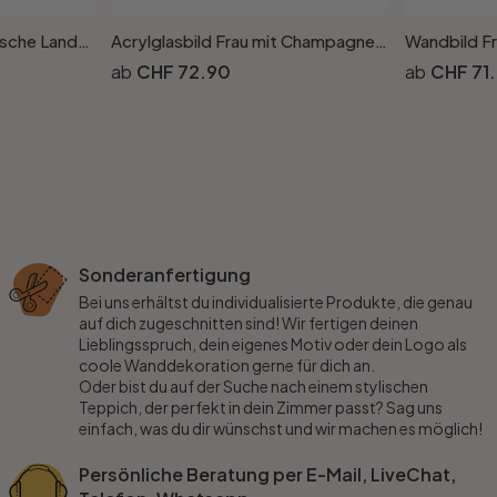
Stoffbild Tenju - Japanische Landschaft - Panorama
Acrylglasbild Frau mit Champagner Gläsern - Bolgov
CHF 72.90
CHF 71
Sonderanfertigung
Bei uns erhältst du individualisierte Produkte, die genau
auf dich zugeschnitten sind! Wir fertigen deinen
Lieblingsspruch, dein eigenes Motiv oder dein Logo als
coole Wanddekoration gerne für dich an.
Oder bist du auf der Suche nach einem stylischen
Teppich, der perfekt in dein Zimmer passt? Sag uns
einfach, was du dir wünschst und wir machen es möglich!
Persönliche Beratung per E-Mail, LiveChat,