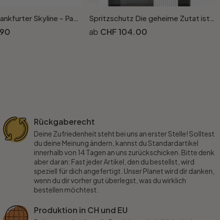
Wandbild Frankfurter Skyline - Panorama
Spritzschutz Die geheime Zutat ist immer Liebe - Panorma
.90
CHF 104.00
Rückgaberecht
Deine Zufriedenheit steht bei uns an erster Stelle! Solltest
du deine Meinung ändern, kannst du Standardartikel
innerhalb von 14 Tagen an uns zurückschicken. Bitte denk
aber daran: Fast jeder Artikel, den du bestellst, wird
speziell für dich angefertigt. Unser Planet wird dir danken,
wenn du dir vorher gut überlegst, was du wirklich
bestellen möchtest.
Produktion in CH und EU