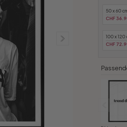
50 x 60 c
CHF 36.9
100 x 120
CHF 72.9
Passend