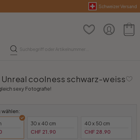
Schweizer Versand
- Unreal coolness schwarz-weiss
leich sexy Fotografie!
 wählen:
m
30 x 40 cm
40 x 50 cm
0
CHF 21.90
CHF 28.90