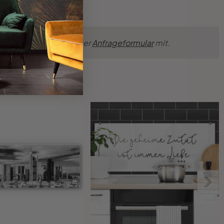
nsche einfach über unser
Anfrageformular
mit.