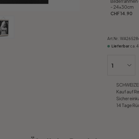
Bilderrahmen 
- 24x30cm
CHF 14.90
Art.Nr.:
WA26528
Lieferbar
ca. 
SCHWEIZER
Kauf auf R
Sicher ein
14 Tage R