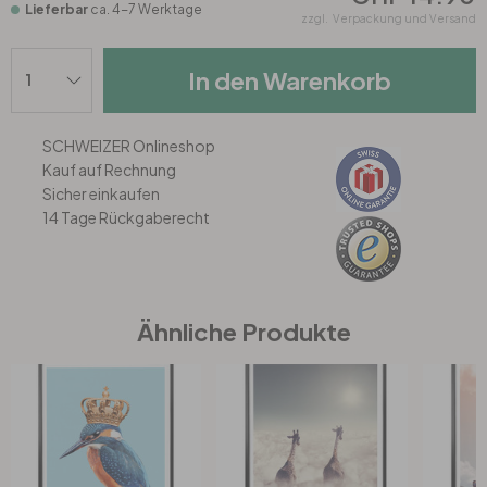
Lieferbar
ca. 4-7 Werktage
zzgl.
Verpackung und Versand
Büro
In den Warenkorb
Bad
SCHWEIZER Onlineshop
Kauf auf Rechnung
Eingangsbereich
Sicher einkaufen
14 Tage Rückgaberecht
Ähnliche Produkte