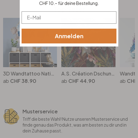
CHF 10.– für deine Bestellung.
Top Seller
Email
Anmelden
3D Wandtattoo National Geographic Frecher Eisbär
A.S. Création Dschungeltapete Dream Flowery Vliestapete tropisch rot, rosa, grün, gelb
CHF 38.90
CHF 44.90
CHF
Musterservice
Triff die beste Wahl! Nutze unseren Musterservice und
finde genau das Produkt, was am besten zu dir und in
dein Zuhause passt.