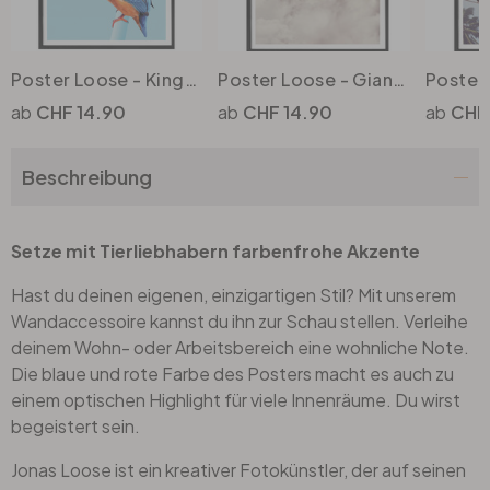
Poster Loose - Kingfisher
Poster Loose - Giant Giraffes
CHF 14.90
CHF 14.90
CHF
Beschreibung
Setze mit Tierliebhabern farbenfrohe Akzente
Hast du deinen eigenen, einzigartigen Stil? Mit unserem
Wandaccessoire kannst du ihn zur Schau stellen. Verleihe
deinem Wohn- oder Arbeitsbereich eine wohnliche Note.
Die blaue und rote Farbe des Posters macht es auch zu
einem optischen Highlight für viele Innenräume. Du wirst
begeistert sein.
Jonas Loose ist ein kreativer Fotokünstler, der auf seinen