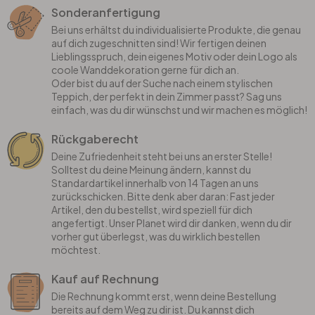
Sonderanfertigung
Bei uns erhältst du individualisierte Produkte, die genau
auf dich zugeschnitten sind! Wir fertigen deinen
Lieblingsspruch, dein eigenes Motiv oder dein Logo als
coole Wanddekoration gerne für dich an.
Oder bist du auf der Suche nach einem stylischen
Teppich, der perfekt in dein Zimmer passt? Sag uns
einfach, was du dir wünschst und wir machen es möglich!
Rückgaberecht
Deine Zufriedenheit steht bei uns an erster Stelle!
Solltest du deine Meinung ändern, kannst du
Standardartikel innerhalb von 14 Tagen an uns
zurückschicken. Bitte denk aber daran: Fast jeder
Artikel, den du bestellst, wird speziell für dich
angefertigt. Unser Planet wird dir danken, wenn du dir
vorher gut überlegst, was du wirklich bestellen
möchtest.
Kauf auf Rechnung
Die Rechnung kommt erst, wenn deine Bestellung
bereits auf dem Weg zu dir ist. Du kannst dich