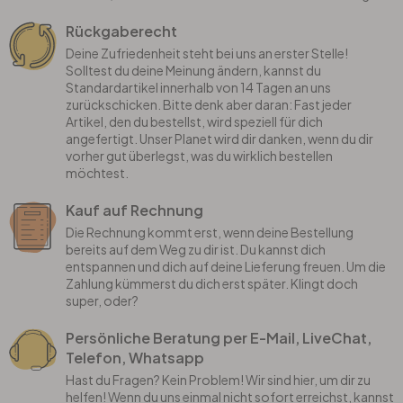
Rückgaberecht
Deine Zufriedenheit steht bei uns an erster Stelle!
Solltest du deine Meinung ändern, kannst du
Standardartikel innerhalb von 14 Tagen an uns
zurückschicken. Bitte denk aber daran: Fast jeder
Artikel, den du bestellst, wird speziell für dich
angefertigt. Unser Planet wird dir danken, wenn du dir
vorher gut überlegst, was du wirklich bestellen
möchtest.
Kauf auf Rechnung
Die Rechnung kommt erst, wenn deine Bestellung
bereits auf dem Weg zu dir ist. Du kannst dich
entspannen und dich auf deine Lieferung freuen. Um die
Zahlung kümmerst du dich erst später. Klingt doch
super, oder?
Persönliche Beratung per E-Mail, LiveChat,
Telefon, Whatsapp
Hast du Fragen? Kein Problem! Wir sind hier, um dir zu
helfen! Wenn du uns einmal nicht sofort erreichst, kannst