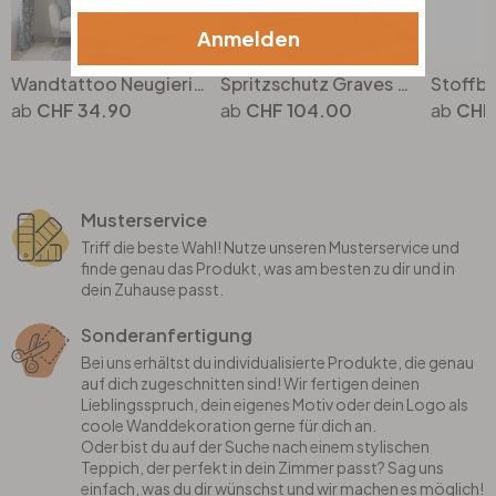
Anmelden
Wandtattoo Neugierige Katze - Korenkova
Spritzschutz Graves - Sneaky Cat
CHF 34.90
CHF 104.00
CHF
Musterservice
Triff die beste Wahl! Nutze unseren Musterservice und
finde genau das Produkt, was am besten zu dir und in
dein Zuhause passt.
Sonderanfertigung
Bei uns erhältst du individualisierte Produkte, die genau
auf dich zugeschnitten sind! Wir fertigen deinen
Lieblingsspruch, dein eigenes Motiv oder dein Logo als
coole Wanddekoration gerne für dich an.
Oder bist du auf der Suche nach einem stylischen
Teppich, der perfekt in dein Zimmer passt? Sag uns
einfach, was du dir wünschst und wir machen es möglich!