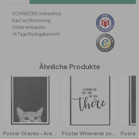
SCHWEIZER Onlineshop
Büro
Kauf auf Rechnung
Sicher einkaufen
Bad
14 Tage Rückgaberecht
Eingangsbereich
Ähnliche Produkte
Poster Graves - Are you asleep yet
Poster Wherever you are