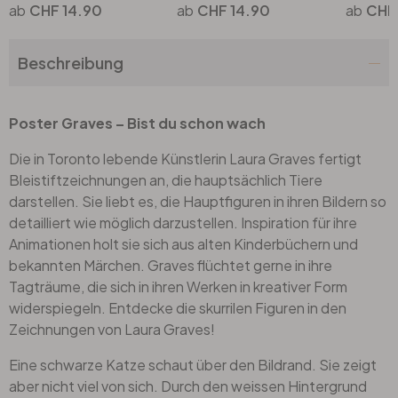
CHF 14.90
CHF 14.90
CHF
Beschreibung
Poster Graves – Bist du schon wach
Die in Toronto lebende Künstlerin Laura Graves fertigt
Bleistiftzeichnungen an, die hauptsächlich Tiere
darstellen. Sie liebt es, die Hauptfiguren in ihren Bildern so
detailliert wie möglich darzustellen. Inspiration für ihre
Animationen holt sie sich aus alten Kinderbüchern und
bekannten Märchen. Graves flüchtet gerne in ihre
Tagträume, die sich in ihren Werken in kreativer Form
widerspiegeln. Entdecke die skurrilen Figuren in den
Zeichnungen von Laura Graves!
Eine schwarze Katze schaut über den Bildrand. Sie zeigt
aber nicht viel von sich. Durch den weissen Hintergrund