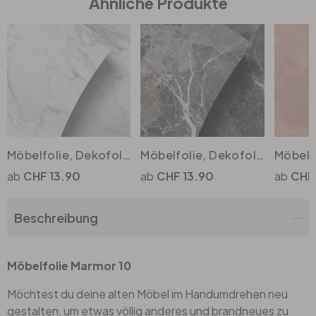
Ähnliche Produkte
Büro
Bad
Eingangsbereich
Möbelfolie, Dekofolie - abwischbar - Marmor 04
Möbelfolie, Dekofolie - abwischbar - Marmor 05
CHF 13.90
CHF 13.90
CHF 
Beschreibung
Möbelfolie Marmor 10
Möchtest du deine alten Möbel im Handumdrehen neu
gestalten, um etwas völlig anderes und brandneues zu