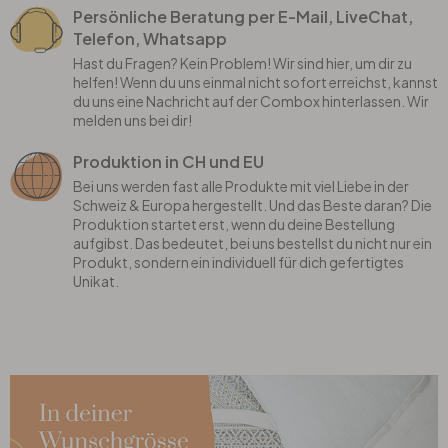
Persönliche Beratung per E-Mail, LiveChat,
Telefon, Whatsapp
Hast du Fragen? Kein Problem! Wir sind hier, um dir zu
helfen! Wenn du uns einmal nicht sofort erreichst, kannst
du uns eine Nachricht auf der Combox hinterlassen. Wir
melden uns bei dir!
Produktion in CH und EU
Bei uns werden fast alle Produkte mit viel Liebe in der
Schweiz & Europa hergestellt. Und das Beste daran? Die
Produktion startet erst, wenn du deine Bestellung
aufgibst. Das bedeutet, bei uns bestellst du nicht nur ein
Produkt, sondern ein individuell für dich gefertigtes
Unikat.