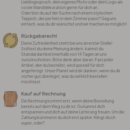
Lieblingsspruch, dein eigenes Motiv oder dein Logo als
coole Wanddekoration gerne für dich an.
Oder bist du auf der Suche nach einem stylischen
Teppich, der perfekt in dein Zimmer passt? Sag uns
einfach, was du dir wünschst und wir machen es möglich!
Rückgaberecht
Deine Zufriedenheit steht bei uns an erster Stelle!
Solltest du deine Meinung ändern, kannst du
Standardartikel innerhalb von 14 Tagen an uns
zurückschicken. Bitte denk aber daran: Fast jeder
Artikel, den du bestellst, wird speziell für dich
angefertigt. Unser Planet wird dir danken, wenn du dir
vorher gut überlegst, was du wirklich bestellen
möchtest.
Kauf auf Rechnung
Die Rechnung kommt erst, wenn deine Bestellung
bereits auf dem Weg zu dir ist. Du kannst dich
entspannen und dich auf deine Lieferung freuen. Um die
Zahlung kümmerst du dich erst später. Klingt doch
super, oder?