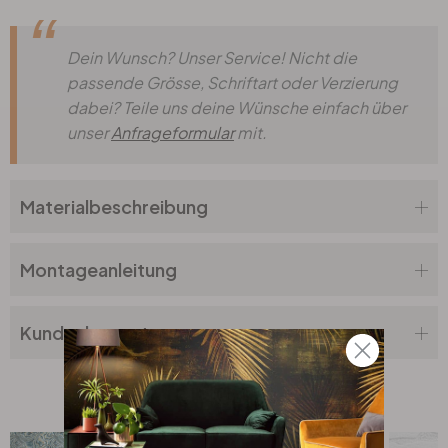
Dein Wunsch? Unser Service! Nicht die
passende Grösse, Schriftart oder Verzierung
dabei? Teile uns deine Wünsche einfach über
unser
Anfrageformular
mit.
Materialbeschreibung
Montageanleitung
Kundenbewertung
Top Seller