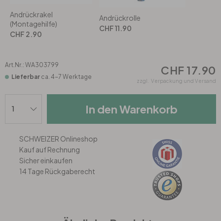
Rund
5-teilig
Tapeten Blau
Andrückrakel
Andrückrolle
(Montagehilfe)
CHF 11.90
Tapeten Grün
Wohnzimmer
Wohnzimmer
CHF 2.90
Tapeten Pink & Rosa
Schlafzimmer
Schlafzimmer
Art.Nr.:
WA303799
CHF 17.90
Lieferbar
ca. 4-7 Werktage
zzgl.
Verpackung und Versand
Tapeten Türkis
Kinderzimmer
Kinderzimmer
In den Warenkorb
Tapeten Lila & Violett
Küche
Bad
Jugendzimmer
Küche
Wohnzimmer
SCHWEIZER Onlineshop
Kauf auf Rechnung
Sicher einkaufen
Bad
Flur
Schlafzimmer
14 Tage Rückgaberecht
Flur
Kinderzimmer
Küche