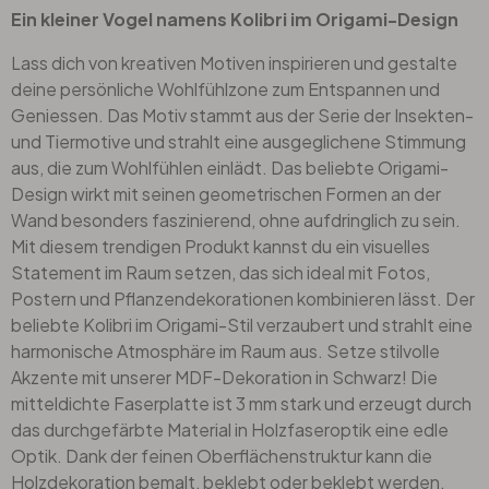
Ein kleiner Vogel namens Kolibri im Origami-Design
Lass dich von kreativen Motiven inspirieren und gestalte
deine persönliche Wohlfühlzone zum Entspannen und
Geniessen. Das Motiv stammt aus der Serie der Insekten-
und Tiermotive und strahlt eine ausgeglichene Stimmung
aus, die zum Wohlfühlen einlädt. Das beliebte Origami-
Design wirkt mit seinen geometrischen Formen an der
Wand besonders faszinierend, ohne aufdringlich zu sein.
Mit diesem trendigen Produkt kannst du ein visuelles
Statement im Raum setzen, das sich ideal mit Fotos,
Postern und Pflanzendekorationen kombinieren lässt. Der
beliebte Kolibri im Origami-Stil verzaubert und strahlt eine
harmonische Atmosphäre im Raum aus. Setze stilvolle
Akzente mit unserer MDF-Dekoration in Schwarz! Die
mitteldichte Faserplatte ist 3 mm stark und erzeugt durch
das durchgefärbte Material in Holzfaseroptik eine edle
Optik. Dank der feinen Oberflächenstruktur kann die
Holzdekoration bemalt, beklebt oder beklebt werden.