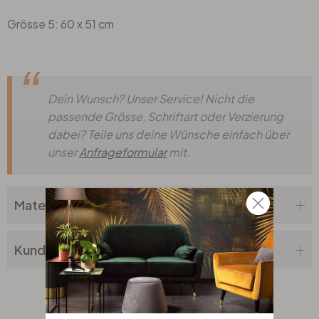
Grösse 5: 60 x 51 cm
Dein Wunsch? Unser Service! Nicht die
passende Grösse, Schriftart oder Verzierung
dabei? Teile uns deine Wünsche einfach über
unser
Anfrageformular
mit.
Materialbeschreibung
Kundenbewertung
Verwandte Produkte