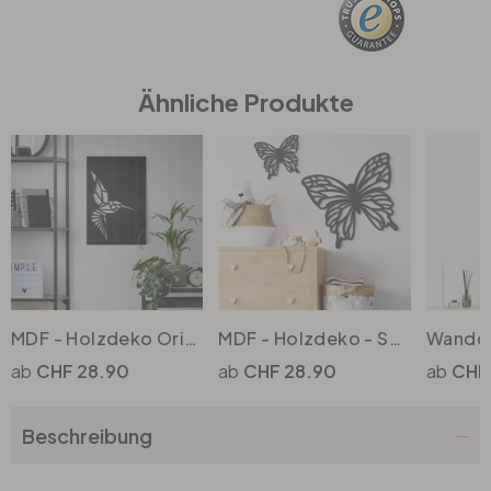
Büro
Ähnliche Produkte
Bad
Eingangsbereich
MDF - Holzdeko Origami Kolibri
MDF - Holzdeko - Schmetterling Isabella
CHF 28.90
CHF 28.90
CHF
Beschreibung