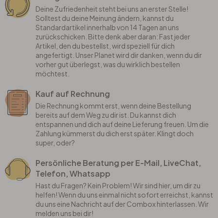
Deine Zufriedenheit steht bei uns an erster Stelle!
Solltest du deine Meinung ändern, kannst du
Standardartikel innerhalb von 14 Tagen an uns
zurückschicken. Bitte denk aber daran: Fast jeder
Artikel, den du bestellst, wird speziell für dich
angefertigt. Unser Planet wird dir danken, wenn du dir
vorher gut überlegst, was du wirklich bestellen
möchtest.
Kauf auf Rechnung
Die Rechnung kommt erst, wenn deine Bestellung
bereits auf dem Weg zu dir ist. Du kannst dich
entspannen und dich auf deine Lieferung freuen. Um die
Zahlung kümmerst du dich erst später. Klingt doch
super, oder?
Persönliche Beratung per E-Mail, LiveChat,
Telefon, Whatsapp
Hast du Fragen? Kein Problem! Wir sind hier, um dir zu
helfen! Wenn du uns einmal nicht sofort erreichst, kannst
du uns eine Nachricht auf der Combox hinterlassen. Wir
melden uns bei dir!