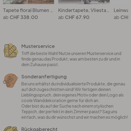
Tapete floral Blumen Schwarz Rot Vintage Blumentapete Wohnzimmer Vliestapete
Kindertapete, Vliestapete mit Illustration Kids Walls, grau, schwarz
CHF 338.00
CHF 67.90
CHF
Musterservice
Triff die beste Wahl! Nutze unseren Musterservice und
finde genau das Produkt, was am besten zu dir und in
dein Zuhause passt.
Sonderanfertigung
Bei uns erhältst du individualisierte Produkte, die genau
auf dich zugeschnitten sind! Wir fertigen deinen
Lieblingsspruch, dein eigenes Motiv oder dein Logo als
coole Wanddekoration gerne für dich an.
Oder bist du auf der Suche nach einem stylischen
Teppich, der perfekt in dein Zimmer passt? Sag uns
einfach, was du dir wünschst und wir machen es möglich!
Rückgaberecht