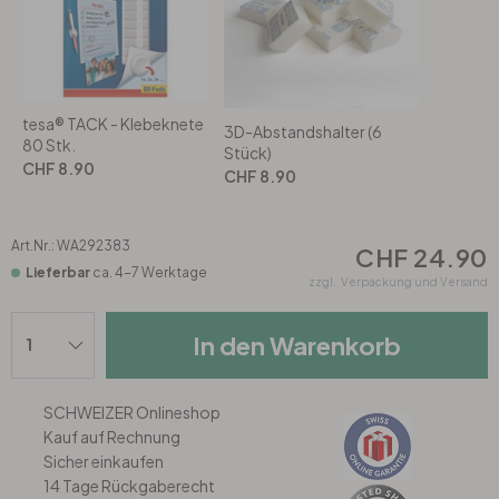
Rund
5-teilig
Tapeten Blau
Tapeten Grün
Wohnzimmer
Wohnzimmer
tesa® TACK - Klebeknete
Tapeten Pink & Rosa
Schlafzimmer
Schlafzimmer
3D-Abstandshalter (6
80 Stk.
Stück)
CHF 8.90
CHF 8.90
Tapeten Türkis
Kinderzimmer
Kinderzimmer
Art.Nr.:
WA292383
Tapeten Lila & Violett
Küche
Bad
CHF 24.90
Lieferbar
ca. 4-7 Werktage
zzgl.
Verpackung und Versand
Jugendzimmer
Küche
Wohnzimmer
In den Warenkorb
Bad
Flur
Schlafzimmer
SCHWEIZER Onlineshop
Flur
Kinderzimmer
Kauf auf Rechnung
Sicher einkaufen
14 Tage Rückgaberecht
Küche