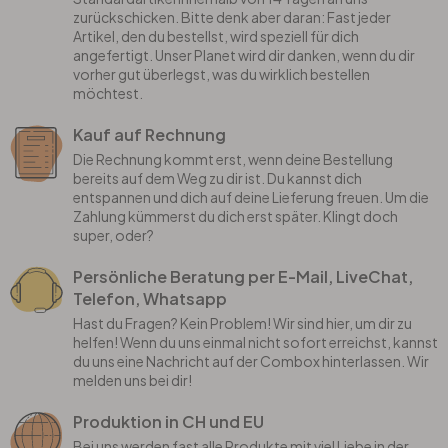
zurückschicken. Bitte denk aber daran: Fast jeder
Artikel, den du bestellst, wird speziell für dich
angefertigt. Unser Planet wird dir danken, wenn du dir
vorher gut überlegst, was du wirklich bestellen
möchtest.
Kauf auf Rechnung
Die Rechnung kommt erst, wenn deine Bestellung
bereits auf dem Weg zu dir ist. Du kannst dich
entspannen und dich auf deine Lieferung freuen. Um die
Zahlung kümmerst du dich erst später. Klingt doch
super, oder?
Persönliche Beratung per E-Mail, LiveChat,
Telefon, Whatsapp
Hast du Fragen? Kein Problem! Wir sind hier, um dir zu
helfen! Wenn du uns einmal nicht sofort erreichst, kannst
du uns eine Nachricht auf der Combox hinterlassen. Wir
melden uns bei dir!
Produktion in CH und EU
Bei uns werden fast alle Produkte mit viel Liebe in der