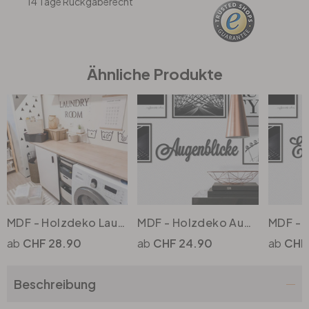
14 Tage Rückgaberecht
Büro
Ähnliche Produkte
Bad
Eingangsbereich
MDF - Holzdeko Laundry Room
MDF - Holzdeko Augenblicke
CHF 28.90
CHF 24.90
CHF
Beschreibung