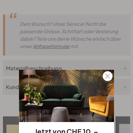
Dein Wunsch? Unser Service! Nicht die
passende Grösse, Schriftart oder Verzierung
dabei? Teile uns deine Wünsche einfach über
unser
Anfrageformular
mit.
Materialbeschreibung
Kundenbewertung
Verwandte Produkte
Jetzt von CHF 10.–