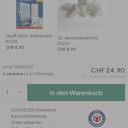
Rund
5-teilig
Tapeten Blau
Tapeten Grün
Wohnzimmer
Wohnzimmer
Tapeten Pink & Rosa
Schlafzimmer
Schlafzimmer
tesa® TACK - Klebeknete
3D-Abstandshalter (6
80 Stk.
Stück)
CHF 8.90
Tapeten Türkis
Kinderzimmer
Kinderzimmer
CHF 8.90
Tapeten Lila & Violett
Küche
Bad
Art.Nr.:
WA292264
CHF 24.90
Lieferbar
ca. 6-9 Werktage
zzgl.
Verpackung und Versand
Jugendzimmer
Küche
Wohnzimmer
In den Warenkorb
Bad
Flur
Schlafzimmer
SCHWEIZER Onlineshop
Flur
Kinderzimmer
Kauf auf Rechnung
Sicher einkaufen
Küche