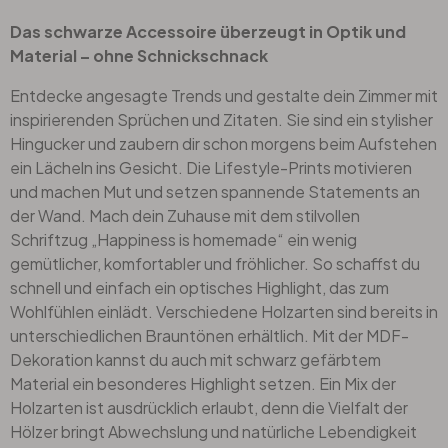
Das schwarze Accessoire überzeugt in Optik und
Material – ohne Schnickschnack
Entdecke angesagte Trends und gestalte dein Zimmer mit
inspirierenden Sprüchen und Zitaten. Sie sind ein stylisher
Hingucker und zaubern dir schon morgens beim Aufstehen
ein Lächeln ins Gesicht. Die Lifestyle-Prints motivieren
und machen Mut und setzen spannende Statements an
der Wand. Mach dein Zuhause mit dem stilvollen
Schriftzug „Happiness is homemade“ ein wenig
gemütlicher, komfortabler und fröhlicher. So schaffst du
schnell und einfach ein optisches Highlight, das zum
Wohlfühlen einlädt. Verschiedene Holzarten sind bereits in
unterschiedlichen Brauntönen erhältlich. Mit der MDF-
Dekoration kannst du auch mit schwarz gefärbtem
Material ein besonderes Highlight setzen. Ein Mix der
Holzarten ist ausdrücklich erlaubt, denn die Vielfalt der
Hölzer bringt Abwechslung und natürliche Lebendigkeit