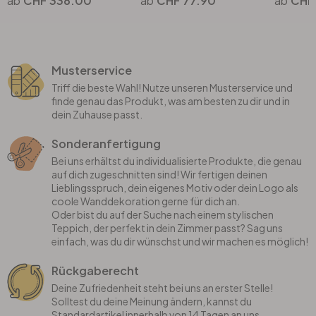
CHF 338.00
CHF 77.90
CHF
Musterservice
Triff die beste Wahl! Nutze unseren Musterservice und
finde genau das Produkt, was am besten zu dir und in
dein Zuhause passt.
Sonderanfertigung
Bei uns erhältst du individualisierte Produkte, die genau
auf dich zugeschnitten sind! Wir fertigen deinen
Lieblingsspruch, dein eigenes Motiv oder dein Logo als
coole Wanddekoration gerne für dich an.
Oder bist du auf der Suche nach einem stylischen
Teppich, der perfekt in dein Zimmer passt? Sag uns
einfach, was du dir wünschst und wir machen es möglich!
Rückgaberecht
Deine Zufriedenheit steht bei uns an erster Stelle!
Solltest du deine Meinung ändern, kannst du
Standardartikel innerhalb von 14 Tagen an uns