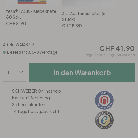
Rund
5-teilig
Tapeten Blau
tesa® TACK - Klebeknete
3D-Abstandshalter (6
80 Stk.
Tapeten Grün
Wohnzimmer
Wohnzimmer
Stück)
CHF 8.90
CHF 8.90
Tapeten Pink & Rosa
Schlafzimmer
Schlafzimmer
Art.Nr.:
WA148719
CHF 41.90
Tapeten Türkis
Kinderzimmer
Kinderzimmer
Lieferbar
ca. 5-8 Werktage
zzgl.
Verpackung und Versand
Tapeten Lila & Violett
Küche
Bad
In den Warenkorb
Jugendzimmer
Küche
Wohnzimmer
SCHWEIZER Onlineshop
Kauf auf Rechnung
Bad
Flur
Schlafzimmer
Sicher einkaufen
14 Tage Rückgaberecht
Flur
Kinderzimmer
Küche