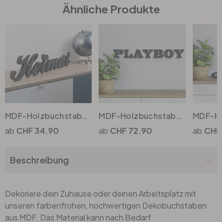
Ähnliche Produkte
Büro
Bad
Eingangsbereich
MDF-Holzbuchstaben Heimat
MDF-Holzbuchstaben Playboy
CHF 34.90
CHF 72.90
CHF
Beschreibung
Dekoriere dein Zuhause oder deinen Arbeitsplatz mit
unseren farbenfrohen, hochwertigen Dekobuchstaben
aus MDF. Das Material kann nach Bedarf