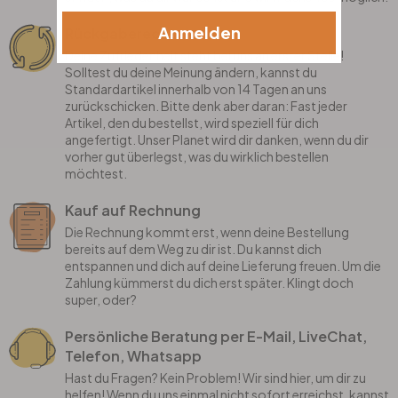
Anmelden
Rückgaberecht
Deine Zufriedenheit steht bei uns an erster Stelle!
Solltest du deine Meinung ändern, kannst du
Standardartikel innerhalb von 14 Tagen an uns
zurückschicken. Bitte denk aber daran: Fast jeder
Artikel, den du bestellst, wird speziell für dich
angefertigt. Unser Planet wird dir danken, wenn du dir
vorher gut überlegst, was du wirklich bestellen
möchtest.
Kauf auf Rechnung
Die Rechnung kommt erst, wenn deine Bestellung
bereits auf dem Weg zu dir ist. Du kannst dich
entspannen und dich auf deine Lieferung freuen. Um die
Zahlung kümmerst du dich erst später. Klingt doch
super, oder?
Persönliche Beratung per E-Mail, LiveChat,
Telefon, Whatsapp
Hast du Fragen? Kein Problem! Wir sind hier, um dir zu
helfen! Wenn du uns einmal nicht sofort erreichst, kannst