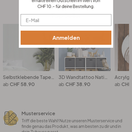
erhalte einen Gutschein im Wert von
CHF 10.– für deine Bestellung.
Top Seller
Email
Anmelden
Selbstklebende Tapete Weiss Holzoptik Skandi Holzpaneele Klebefolie
3D Wandtattoo National Geographic Frecher Eisbär
CHF 58.90
CHF 38.90
CHF
Musterservice
Triff die beste Wahl! Nutze unseren Musterservice und
finde genau das Produkt, was am besten zu dir und in
dein Zuhause passt.