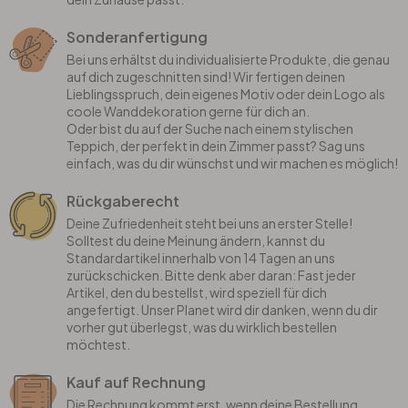
Sonderanfertigung
Bei uns erhältst du individualisierte Produkte, die genau
auf dich zugeschnitten sind! Wir fertigen deinen
Lieblingsspruch, dein eigenes Motiv oder dein Logo als
coole Wanddekoration gerne für dich an.
Oder bist du auf der Suche nach einem stylischen
Teppich, der perfekt in dein Zimmer passt? Sag uns
einfach, was du dir wünschst und wir machen es möglich!
Rückgaberecht
Deine Zufriedenheit steht bei uns an erster Stelle!
Solltest du deine Meinung ändern, kannst du
Standardartikel innerhalb von 14 Tagen an uns
zurückschicken. Bitte denk aber daran: Fast jeder
Artikel, den du bestellst, wird speziell für dich
angefertigt. Unser Planet wird dir danken, wenn du dir
vorher gut überlegst, was du wirklich bestellen
möchtest.
Kauf auf Rechnung
Die Rechnung kommt erst, wenn deine Bestellung