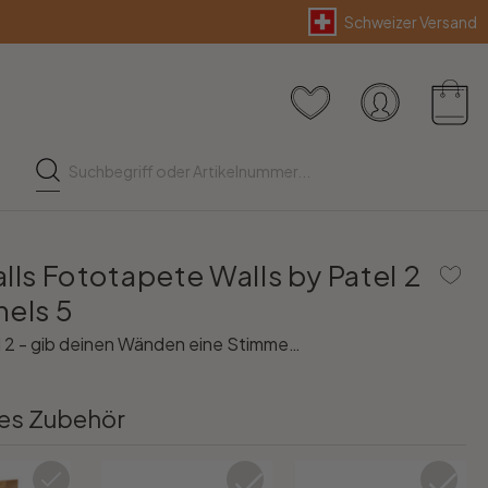
Schweizer Versand
lls Fototapete Walls by Patel 2
nels 5
l 2 - gib deinen Wänden eine Stimme…
es Zubehör