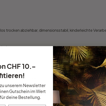
los trocken abziehbar, dimensionsstabil, kinderleichte Verar
abel
VC- und weichmacherfrei, geruchsneutral
on CHF 10.–
itieren!
össe, Schriftart oder Verzierung dabei? Teile uns deine Wü
 zu unserem Newsletter
einen Gutschein im Wert
Passende Wandfarben
für deine Bestellung.