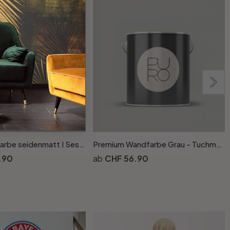
Grau Wandfarbe seidenmatt I Sesame Ice Cream | elegante, moderne Atmosphäre schaffend | THE COLOR KITCHEN
Premium Wandfarbe Grau - Tuchmatte Innenwandfarbe - PURO c1001 cool grey
.90
CHF 56.90