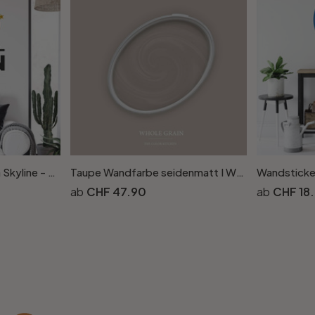
Wandtattoo FC Bayern Skyline - Mein Verein mit Logo farbig
Taupe Wandfarbe seidenmatt I Whole Grain | Atmosphäre zurückhaltender Eleganz schaffend | THE COLOR KITCHEN
CHF 47.90
CHF 18