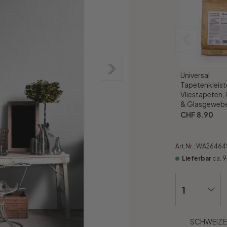
Universal
Tapetenkleiste
Vliestapeten,
& Glasgewebe
CHF 8.90
Art.Nr.:
WA26464
Lieferbar
ca. 
SCHWEIZER