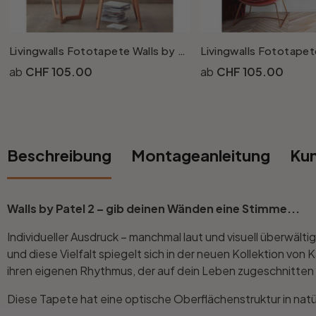
Rund
5-teilig
Tapeten Blau
Tapeten Grün
Wohnzimmer
Wohnzimmer
Livingwalls Fototapete Walls by Patel 2 buzz panels 4
CHF 105.00
CHF 105.00
Tapeten Pink & Rosa
Schlafzimmer
Schlafzimmer
Tapeten Türkis
Kinderzimmer
Kinderzimmer
Beschreibung
Montageanleitung
Ku
Tapeten Lila & Violett
Küche
Bad
Jugendzimmer
Küche
Wohnzimmer
Walls by Patel 2 – gib deinen Wänden eine Stimme...
Individueller Ausdruck – manchmal laut und visuell überwälti
Bad
Flur
Schlafzimmer
und diese Vielfalt spiegelt sich in der neuen Kollektion von 
ihren eigenen Rhythmus, der auf dein Leben zugeschnitten 
Flur
Kinderzimmer
Diese Tapete hat eine optische Oberflächenstruktur in natü
Küche