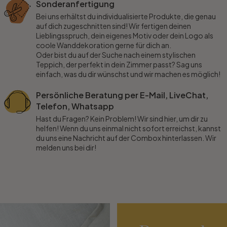
Sonderanfertigung
Bei uns erhältst du individualisierte Produkte, die genau
auf dich zugeschnitten sind! Wir fertigen deinen
Lieblingsspruch, dein eigenes Motiv oder dein Logo als
coole Wanddekoration gerne für dich an.
Oder bist du auf der Suche nach einem stylischen
Teppich, der perfekt in dein Zimmer passt? Sag uns
einfach, was du dir wünschst und wir machen es möglich!
Persönliche Beratung per E-Mail, LiveChat,
Telefon, Whatsapp
Hast du Fragen? Kein Problem! Wir sind hier, um dir zu
helfen! Wenn du uns einmal nicht sofort erreichst, kannst
du uns eine Nachricht auf der Combox hinterlassen. Wir
melden uns bei dir!