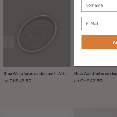
vorname
Email
A
Grau Wandfarbe seidenmatt I Attractive Anchovies | elegante, moderne Atmosphäre schaffend | THE COLOR KITCHEN
CHF 47.90
CHF 47.90