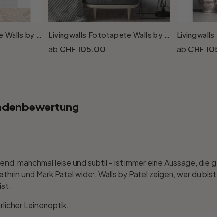
Livingwalls Fototapete Walls by Patel 2 buzz panels 3
Livingwalls Fototapete Walls by Patel 2 buzz panels 2
CHF 105.00
CHF 10
ndenbewertung
gend, manchmal leise und subtil – ist immer eine Aussage, die
Kathrin und Mark Patel wider. Walls by Patel zeigen, wer du bi
ist.
rlicher Leinenoptik.