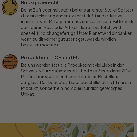
Rückgaberecht
Deine Zufriedenheit steht bei uns an erster Stelle! Solltest
du deine Meinung ändern, kannst du Standardartikel
innerhalb von 14 Tagen an uns zurückschicken. Bitte denk
aber daran: Fast jeder Artikel, den du bestellst, wird
speziell für dich angefertigt. Unser Planet wird dir danken,
wenn du dir vorher gut überlegst, was du wirklich
bestellen möchtest.
Produktion in CH und EU
Bei uns werden fast alle Produkte mit viel Liebe in der
Schweiz & Europa hergestellt. Und das Beste daran? Die
Produktion startet erst, wenn du deine Bestellung
aufgibst. Das bedeutet, bei uns bestellst du nicht nur ein
Produkt, sondern ein individuell für dich gefertigtes
Unikat.