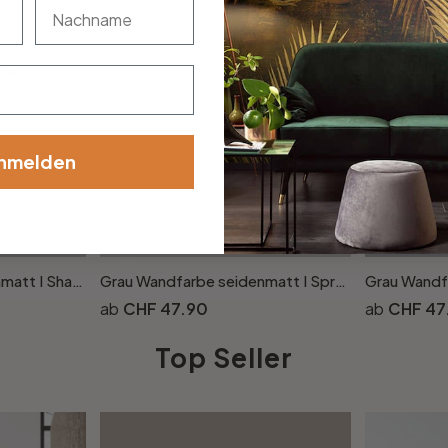
nachname
nmelden
Grau Wandfarbe seidenmatt I Shady Spice | elegante, moderne Atmosphäre schaffend | THE COLOR KITCHEN
Grau Wandfarbe seidenmatt I Sprat Fish | elegante, moderne Atmosphäre schaffend | THE COLOR KITCHEN
CHF 47.90
CHF 47
Top Seller