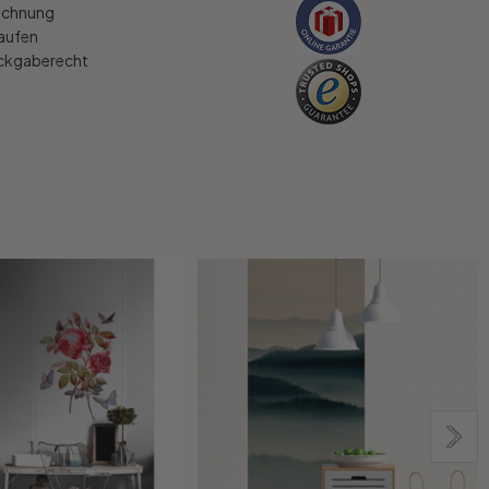
echnung
kaufen
ückgaberecht