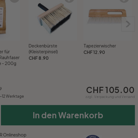
Deckenbürste
Tapezierwischer
r für
(Kleisterpinsel)
CHF 12.90
 Rauhfaser
CHF 8.90
 - 200g
CHF 105.00
9
9-12 Werktage
zzgl.
Verpackung und Versand
In den Warenkorb
 Onlineshop