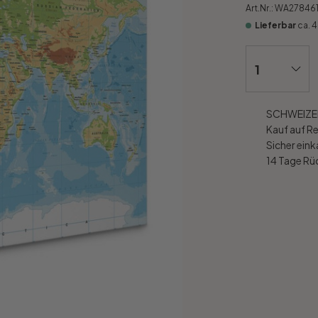
Art.Nr.:
WA27846
Lieferbar
ca. 
SCHWEIZER
Kauf auf R
Sicher ein
14 Tage R