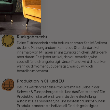
Rückgaberecht
Deine Zufriedenheit steht bei uns an erster Stelle! Solltest
du deine Meinung ändern, kannst du Standardartikel
innerhalb von 14 Tagen an uns zurückschicken. Bitte denk
aber daran: Fast jeder Artikel, den du bestellst, wird
speziell für dich angefertigt. Unser Planet wird dir danken,
wenn du dir vorher gut überlegst, was du wirklich
bestellen möchtest.
Produktion in CH und EU
Bei uns werden fast alle Produkte mit viel Liebe in der
Schweiz & Europa hergestellt. Und das Beste daran? Die
Produktion startet erst, wenn du deine Bestellung
aufgibst. Das bedeutet, bei uns bestellst du nicht nur ein
Produkt, sondern ein individuell für dich gefertigtes