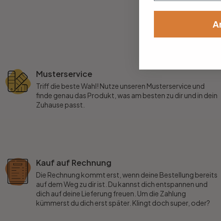
A
Büro
Bad
Musterservice
Eingangsbereich
Triff die beste Wahl! Nutze unseren Musterservice und
finde genau das Produkt, was am besten zu dir und in dein
Zuhause passt.
Kauf auf Rechnung
Die Rechnung kommt erst, wenn deine Bestellung bereits
auf dem Weg zu dir ist. Du kannst dich entspannen und
dich auf deine Lieferung freuen. Um die Zahlung
kümmerst du dich erst später. Klingt doch super, oder?