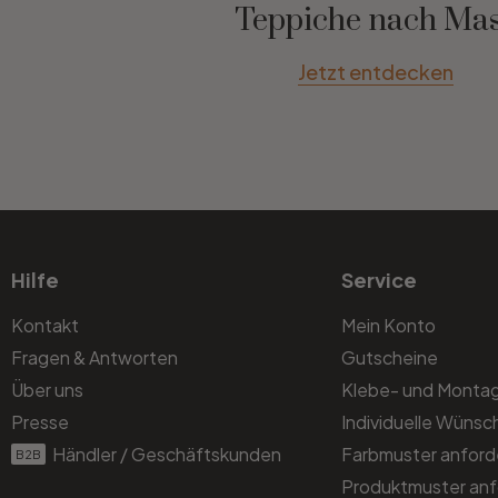
Teppiche nach Ma
Jetzt entdecken
Hilfe
Service
Kontakt
Mein Konto
Fragen & Antworten
Gutscheine
Über uns
Klebe- und Monta
Presse
Individuelle Wünsc
Händler / Geschäftskunden
Farbmuster anford
B2B
Produktmuster anf