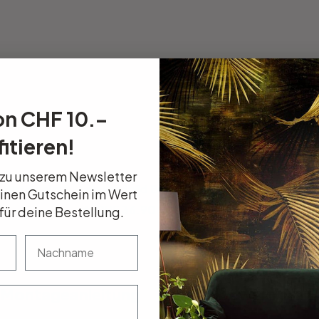
on CHF 10.–
itieren!
 zu unserem Newsletter
- Watercolour
Leinwandbild Buttafly - Bees World
Leinwan
einen Gutschein im Wert
CHF 36.90
CHF
für deine Bestellung.
nachname
Montageanleitung
Kundenbewertung