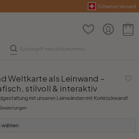
Schweizer Versand
d Weltkarte als Leinwand –
isch, stilvoll & interaktiv
dgestaltung mit unseren Leinwänden mit Korkrückwand!
 Bewertungen
 wählen: