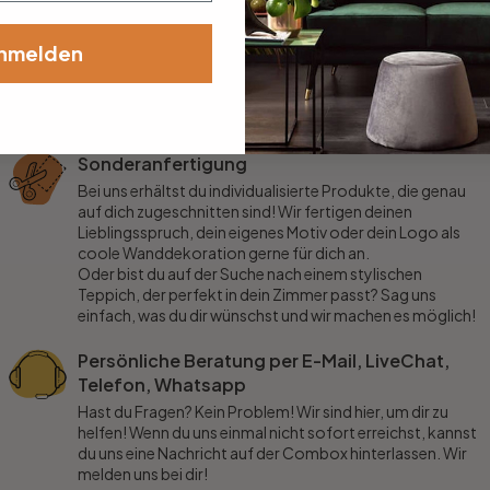
nmelden
Sonderanfertigung
Bei uns erhältst du individualisierte Produkte, die genau
auf dich zugeschnitten sind! Wir fertigen deinen
Lieblingsspruch, dein eigenes Motiv oder dein Logo als
coole Wanddekoration gerne für dich an.
Oder bist du auf der Suche nach einem stylischen
Teppich, der perfekt in dein Zimmer passt? Sag uns
einfach, was du dir wünschst und wir machen es möglich!
Persönliche Beratung per E-Mail, LiveChat,
Telefon, Whatsapp
Hast du Fragen? Kein Problem! Wir sind hier, um dir zu
helfen! Wenn du uns einmal nicht sofort erreichst, kannst
du uns eine Nachricht auf der Combox hinterlassen. Wir
melden uns bei dir!