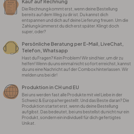
Kauf auf Rechnung
Die Rechnung kommt erst, wenn deine Bestellung
bereits auf dem Weg zu dir ist. Du kannst dich
entspannen und dich auf deine Lieferung freuen. Um die
Zahlung kümmerst du dich erst später. Klingt doch
super, oder?
Persönliche Beratung per E-Mail, LiveChat,
Telefon, Whatsapp
Hast du Fragen? Kein Problem! Wir sind hier, um dir zu
helfen! Wenn du uns einmal nicht sofort erreichst, kannst
du uns eine Nachricht auf der Combox hinterlassen. Wir
melden uns bei dir!
Produktion in CH und EU
Bei uns werden fast alle Produkte mit viel Liebe in der
Schweiz & Europa hergestellt. Und das Beste daran? Die
Produktion startet erst, wenn du deine Bestellung
aufgibst. Das bedeutet, bei uns bestellst du nicht nur ein
Produkt, sondern ein individuell für dich gefertigtes
Unikat.