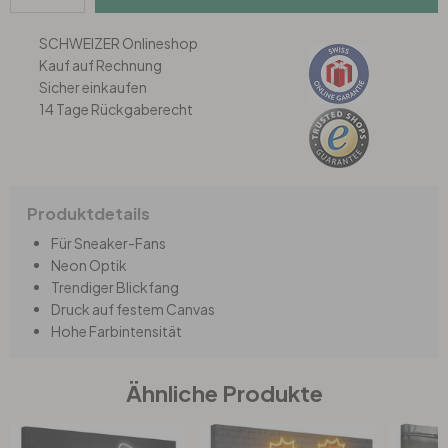
SCHWEIZER Onlineshop
Büro
Kauf auf Rechnung
Sicher einkaufen
Bad
14 Tage Rückgaberecht
Eingangsbereich
Produktdetails
Für Sneaker-Fans
Neon Optik
Trendiger Blickfang
Druck auf festem Canvas
Hohe Farbintensität
Ähnliche Produkte