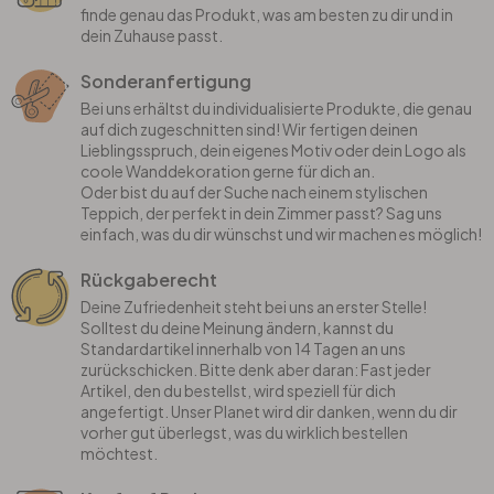
finde genau das Produkt, was am besten zu dir und in
dein Zuhause passt.
Sonderanfertigung
Bei uns erhältst du individualisierte Produkte, die genau
auf dich zugeschnitten sind! Wir fertigen deinen
Lieblingsspruch, dein eigenes Motiv oder dein Logo als
coole Wanddekoration gerne für dich an.
Oder bist du auf der Suche nach einem stylischen
Teppich, der perfekt in dein Zimmer passt? Sag uns
einfach, was du dir wünschst und wir machen es möglich!
Rückgaberecht
Deine Zufriedenheit steht bei uns an erster Stelle!
Solltest du deine Meinung ändern, kannst du
Standardartikel innerhalb von 14 Tagen an uns
zurückschicken. Bitte denk aber daran: Fast jeder
Artikel, den du bestellst, wird speziell für dich
angefertigt. Unser Planet wird dir danken, wenn du dir
vorher gut überlegst, was du wirklich bestellen
möchtest.