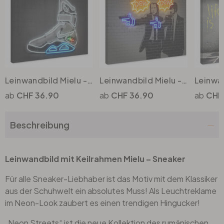
Leinwandbild Mielu - Future Sneaker
Leinwandbild Mielu - Pew Pew
CHF 36.90
CHF 36.90
CHF
Beschreibung
Leinwandbild mit Keilrahmen Mielu – Sneaker
Für alle Sneaker-Liebhaber ist das Motiv mit dem Klassiker
aus der Schuhwelt ein absolutes Muss! Als Leuchtreklame
im Neon-Look zaubert es einen trendigen Hingucker!
„Neon Streets“ ist die neue Kollektion des rumänischen