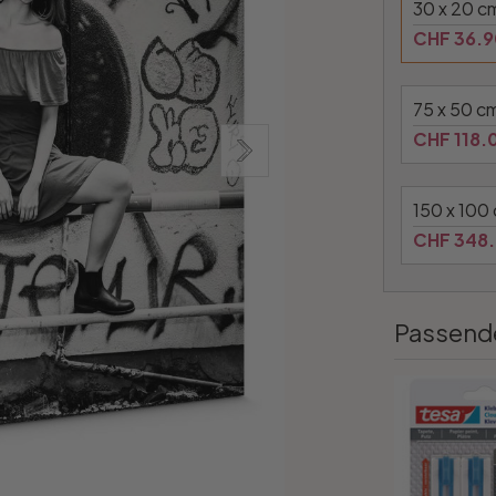
30 x 20 c
CHF 36.9
75 x 50 c
CHF 118.
150 x 100
CHF 348
Passend