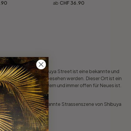
.90
CHF 36.90
enen in Japan. Die Shibuya Street ist eine bekannte und
usikmachen, Sehen und Gesehen werden. Dieser Ort ist ein
s diese Strasse so modern und immer offen für Neues ist.
ielte Jugend sowie die bekannte Strassenszene von Shibuya