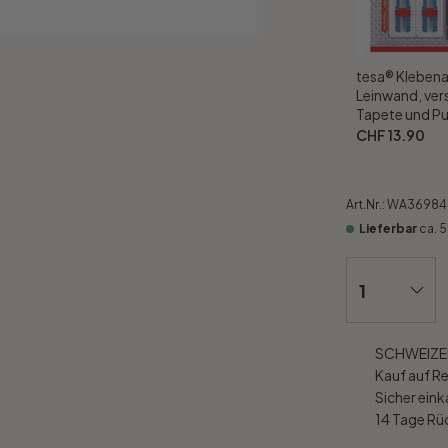
tesa® Klebena
Leinwand, vers
Tapete und Pu
CHF 13.90
Art.Nr.:
WA36984
Lieferbar
ca. 
SCHWEIZER
Kauf auf R
Sicher ein
14 Tage R