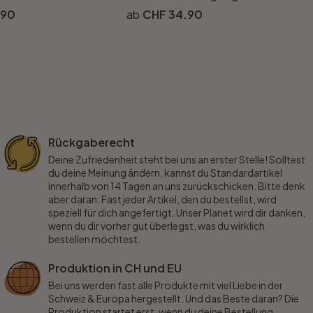
.90
CHF 34.90
Rückgaberecht
Deine Zufriedenheit steht bei uns an erster Stelle! Solltest
du deine Meinung ändern, kannst du Standardartikel
innerhalb von 14 Tagen an uns zurückschicken. Bitte denk
aber daran: Fast jeder Artikel, den du bestellst, wird
speziell für dich angefertigt. Unser Planet wird dir danken,
wenn du dir vorher gut überlegst, was du wirklich
bestellen möchtest.
Produktion in CH und EU
Bei uns werden fast alle Produkte mit viel Liebe in der
Schweiz & Europa hergestellt. Und das Beste daran? Die
Produktion startet erst, wenn du deine Bestellung