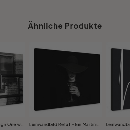
Ähnliche Produkte
Leinwandbild Street Sign One way
Leinwandbild Refat - Ein Martiniglas
Leinwandbil