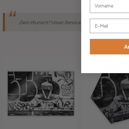
vorname
Email
Dein Wunsch? Unser Service! Nicht die passende Gr
A