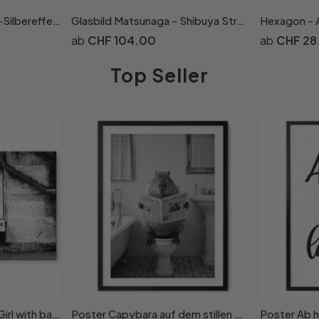
Hexagon - Alu-Dibond-Silbereffekt Matsunaga - Shibuya Street
Glasbild Matsunaga - Shibuya Street
CHF 104.00
CHF 28
Top Seller
Acrylglasbild Banksy - Girl with balloon
Poster Capybara auf dem stillen Örtchen
Poster Ab hi