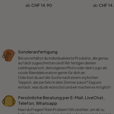
CHF 14.90
CHF 14
Sonderanfertigung
Bei uns erhältst du individualisierte Produkte, die genau
auf dich zugeschnitten sind! Wir fertigen deinen
Lieblingsspruch, dein eigenes Motiv oder dein Logo als
coole Wanddekoration gerne für dich an.
Oder bist du auf der Suche nach einem stylischen
Teppich, der perfekt in dein Zimmer passt? Sag uns
einfach, was du dir wünschst und wir machen es möglich!
Persönliche Beratung per E-Mail, LiveChat,
Telefon, Whatsapp
Hast du Fragen? Kein Problem! Wir sind hier, um dir zu