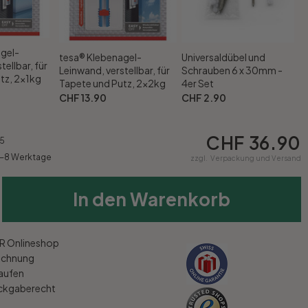
gel-
tesa® Klebenagel-
Universaldübel und
tellbar, für
Leinwand, verstellbar, für
Schrauben 6 x 30mm -
tz, 2x1kg
Tapete und Putz, 2x2kg
4er Set
CHF 13.90
CHF 2.90
CHF 36.90
5
5-8 Werktage
zzgl.
Verpackung und Versand
In den Warenkorb
 Onlineshop
echnung
kaufen
ückgaberecht