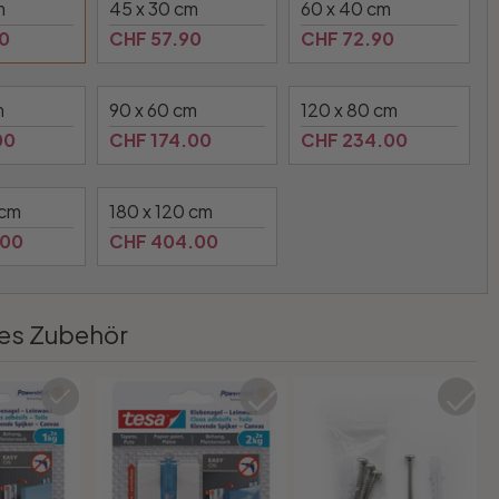
m
45 x 30 cm
60 x 40 cm
0
CHF 57.90
CHF 72.90
m
90 x 60 cm
120 x 80 cm
00
CHF 174.00
CHF 234.00
 cm
180 x 120 cm
.00
CHF 404.00
es Zubehör