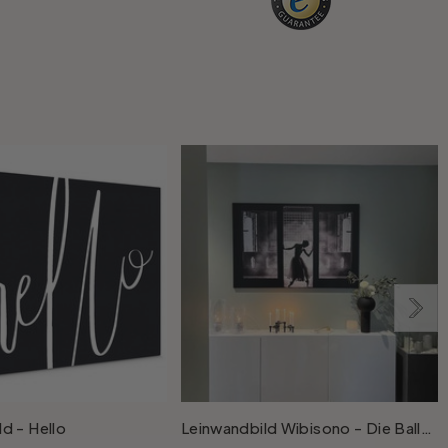
d - Hello
Leinwandbild Wibisono - Die Ballerina
L