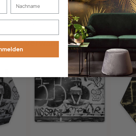
nachname
össe, Schriftart oder Verzierung dabei? Teile uns deine Wü
Verwandte Produkte
nmelden