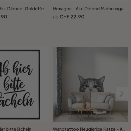
Hexagon - Alu-Dibond-Goldeffekt Matsunaga - Shibuya Street
Hexagon - Alu-Dibond Matsunaga - Shibuya Street
P
.90
CHF 22.90
er bitte lächeln
Wandtattoo Neugierige Katze - Korenkova