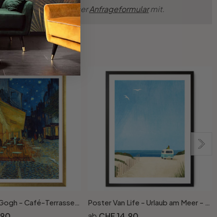
nsche einfach über unser
Anfrageformular
mit.
Poster van Gogh - Café-Terrasse am Abend
Poster Van Life - Urlaub am Meer - Rivers
.90
CHF 14.90