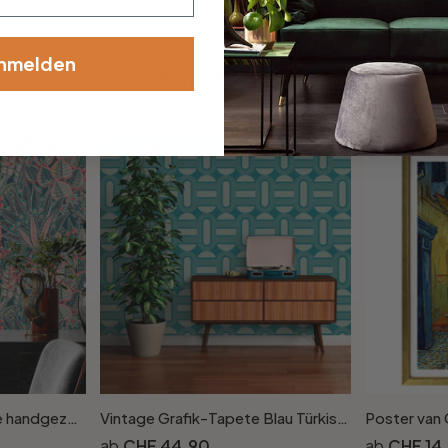
össe, Schriftart oder Verzierung dabei? Teile uns deine Wü
nmelden
Top Seller
Botanische Vliestapete handgezeichnet Grau Rot Gelb Grün - Mustertapete mit Pflanzenmotiv
Vintage Grafik-Tapete Blau Türkis - Vliestapete im Retro-Look - Mustertapete
CHF 44.90
CHF 14