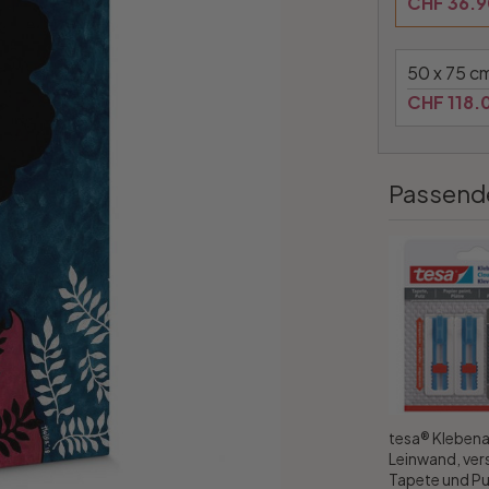
CHF 36.9
50 x 75 c
CHF 118.
Passend
tesa® Klebena
Leinwand, vers
Tapete und Pu