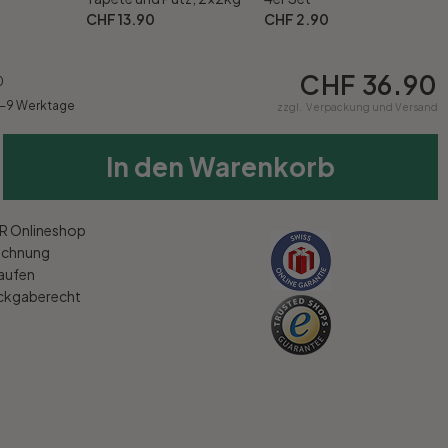
CHF 13.90
CHF 2.90
CHF 36.90
0
6-9 Werktage
zzgl.
Verpackung und Versand
In den Warenkorb
 Onlineshop
echnung
kaufen
ückgaberecht