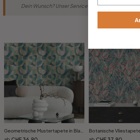
Dein Wunsch? Unser Service! Nicht die passende Gr
A
Geometrische Mustertapete in Blau Grün Beige – Moderne Vliestapete abstrakt
CHF 36.90
CHF 37.90