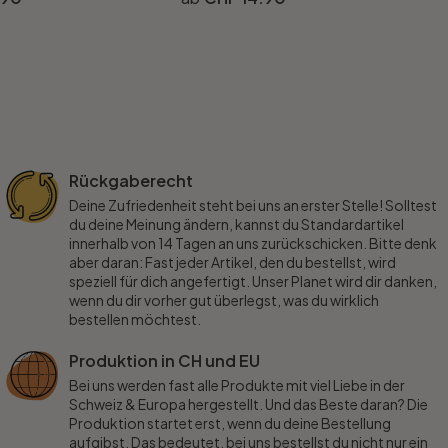
Rückgaberecht
Deine Zufriedenheit steht bei uns an erster Stelle! Solltest
du deine Meinung ändern, kannst du Standardartikel
innerhalb von 14 Tagen an uns zurückschicken. Bitte denk
aber daran: Fast jeder Artikel, den du bestellst, wird
speziell für dich angefertigt. Unser Planet wird dir danken,
wenn du dir vorher gut überlegst, was du wirklich
bestellen möchtest.
Produktion in CH und EU
Bei uns werden fast alle Produkte mit viel Liebe in der
Schweiz & Europa hergestellt. Und das Beste daran? Die
Produktion startet erst, wenn du deine Bestellung
aufgibst. Das bedeutet, bei uns bestellst du nicht nur ein