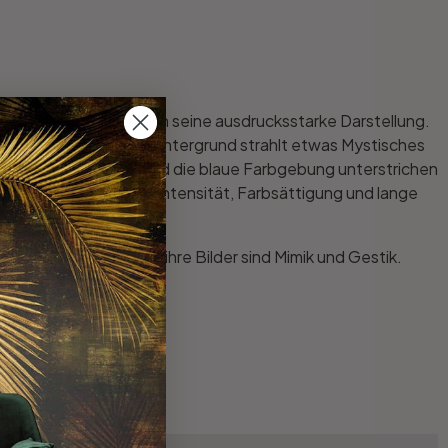
tdruck besticht durch seine ausdrucksstarke Darstellung.
 mit dem nachtblauen Hintergrund strahlt etwas Mystisches
wendeten Materialien und die blaue Farbgebung unterstrichen
eugen durch hohe Farbintensität, Farbsättigung und lange
 Charakteristisch für ihre Bilder sind Mimik und Gestik.
nd Blumen.