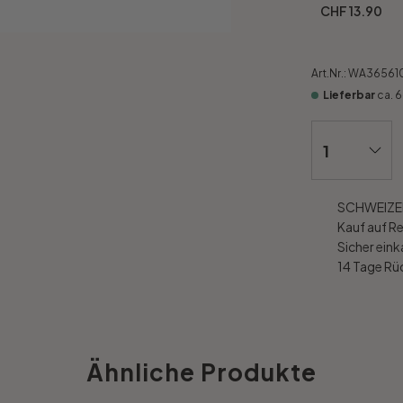
CHF 13.90
Art.Nr.:
WA36561
Lieferbar
ca. 
SCHWEIZER
Kauf auf R
Sicher ein
14 Tage R
Ähnliche Produkte