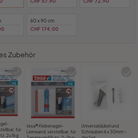
0
CHF 57.90
CHF 72.90
m
60 x 90 cm
00
CHF 174.00
es Zubehör
gel-
tesa® Klebenagel-
Universaldübel und
tellbar, für
Leinwand, verstellbar, für
Schrauben 6 x 30mm -
tz, 2x1kg
Tapete und Putz, 2x2kg
4er Set