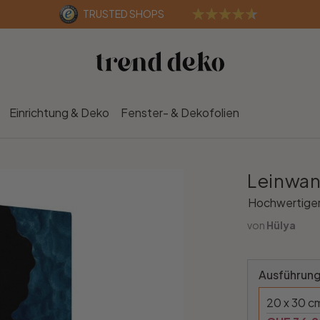
TRUSTED SHOPS
Einrichtung & Deko
Fenster- & Dekofolien
Leinwan
Hochwertiger
von
Hülya
Ausführung
20 x 30 c