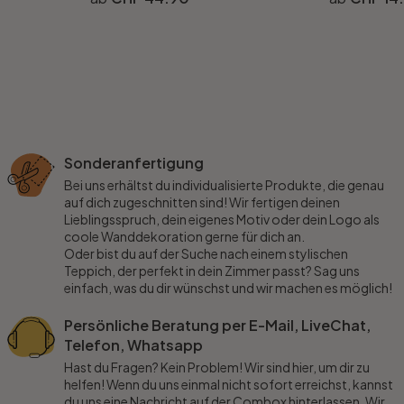
Sonderanfertigung
Bei uns erhältst du individualisierte Produkte, die genau
auf dich zugeschnitten sind! Wir fertigen deinen
Lieblingsspruch, dein eigenes Motiv oder dein Logo als
coole Wanddekoration gerne für dich an.
Oder bist du auf der Suche nach einem stylischen
Teppich, der perfekt in dein Zimmer passt? Sag uns
einfach, was du dir wünschst und wir machen es möglich!
Persönliche Beratung per E-Mail, LiveChat,
Telefon, Whatsapp
Hast du Fragen? Kein Problem! Wir sind hier, um dir zu
helfen! Wenn du uns einmal nicht sofort erreichst, kannst
du uns eine Nachricht auf der Combox hinterlassen. Wir