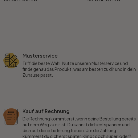
Musterservice
Triff die beste Wahl! Nutze unseren Musterservice und
finde genau das Produkt, was am besten zu dir und in dein
Zuhause passt.
Kauf auf Rechnung
Die Rechnung kommt erst, wenn deine Bestellung bereits
auf dem Weg zu dir ist. Du kannst dich entspannen und
dich auf deine Lieferung freuen. Um die Zahlung
kümmerst du dich erst später. Klingt doch super, oder?