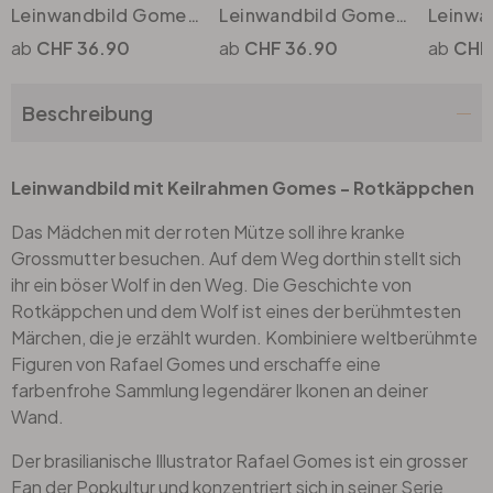
Leinwandbild Gomes - Schneewittchen Spielzeug
Leinwandbild Gomes - Superman Spielzeug
CHF 36.90
CHF 36.90
CHF
Beschreibung
Leinwandbild mit Keilrahmen Gomes - Rotkäppchen
Das Mädchen mit der roten Mütze soll ihre kranke
Grossmutter besuchen. Auf dem Weg dorthin stellt sich
ihr ein böser Wolf in den Weg. Die Geschichte von
Rotkäppchen und dem Wolf ist eines der berühmtesten
Märchen, die je erzählt wurden. Kombiniere weltberühmte
Figuren von Rafael Gomes und erschaffe eine
farbenfrohe Sammlung legendärer Ikonen an deiner
Wand.
Der brasilianische Illustrator Rafael Gomes ist ein grosser
Fan der Popkultur und konzentriert sich in seiner Serie