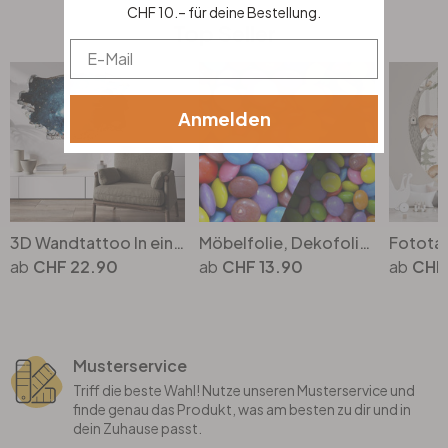
CHF 10.– für deine Bestellung.
Top Seller
Email
Anmelden
3D Wandtattoo In einer fernen Galaxie
Möbelfolie, Dekofolie - abwischbar - Bunte Schokolinsen
CHF 22.90
CHF 13.90
CHF
Musterservice
Triff die beste Wahl! Nutze unseren Musterservice und
finde genau das Produkt, was am besten zu dir und in
dein Zuhause passt.