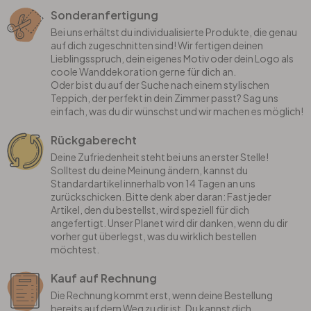
Sonderanfertigung
Bei uns erhältst du individualisierte Produkte, die genau
auf dich zugeschnitten sind! Wir fertigen deinen
Lieblingsspruch, dein eigenes Motiv oder dein Logo als
coole Wanddekoration gerne für dich an.
Oder bist du auf der Suche nach einem stylischen
Teppich, der perfekt in dein Zimmer passt? Sag uns
einfach, was du dir wünschst und wir machen es möglich!
Rückgaberecht
Deine Zufriedenheit steht bei uns an erster Stelle!
Solltest du deine Meinung ändern, kannst du
Standardartikel innerhalb von 14 Tagen an uns
zurückschicken. Bitte denk aber daran: Fast jeder
Artikel, den du bestellst, wird speziell für dich
angefertigt. Unser Planet wird dir danken, wenn du dir
vorher gut überlegst, was du wirklich bestellen
möchtest.
Kauf auf Rechnung
Die Rechnung kommt erst, wenn deine Bestellung
bereits auf dem Weg zu dir ist. Du kannst dich