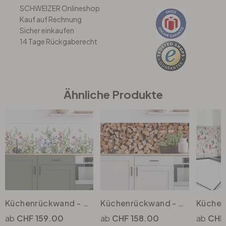
SCHWEIZER Onlineshop
Kauf auf Rechnung
Büro
Sicher einkaufen
14 Tage Rückgaberecht
Bad
Eingangsbereich
Ähnliche Produkte
Küchenrückwand - Alu Dibond - Sommerwiese
Küchenrückwand - Alu-Dibond - Holz
CHF 159.00
CHF 158.00
CHF