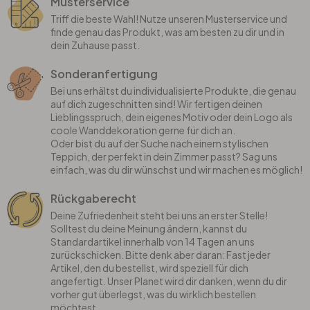
Musterservice
Triff die beste Wahl! Nutze unseren Musterservice und
finde genau das Produkt, was am besten zu dir und in
dein Zuhause passt.
Sonderanfertigung
Bei uns erhältst du individualisierte Produkte, die genau
auf dich zugeschnitten sind! Wir fertigen deinen
Lieblingsspruch, dein eigenes Motiv oder dein Logo als
coole Wanddekoration gerne für dich an.
Oder bist du auf der Suche nach einem stylischen
Teppich, der perfekt in dein Zimmer passt? Sag uns
einfach, was du dir wünschst und wir machen es möglich!
Rückgaberecht
Deine Zufriedenheit steht bei uns an erster Stelle!
Solltest du deine Meinung ändern, kannst du
Standardartikel innerhalb von 14 Tagen an uns
zurückschicken. Bitte denk aber daran: Fast jeder
Artikel, den du bestellst, wird speziell für dich
angefertigt. Unser Planet wird dir danken, wenn du dir
vorher gut überlegst, was du wirklich bestellen
möchtest.