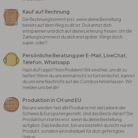
Kauf auf Rechnung
Die Rechnung kommt erst, wenn deine Bestellung
bereits auf dem Weg zu dir ist. Du kannst dich
entspannen und dich auf deine Lieferung freuen. Um die
Zahlung kümmerst du dich erst später. Klingt doch
super, oder?
Persönliche Beratung per E-Mail, LiveChat,
Telefon, Whatsapp
Hast du Fragen? Kein Problem! Wir sind hier, um dir zu
helfen! Wenn du uns einmal nicht sofort erreichst, kannst
du uns eine Nachricht auf der Combox hinterlassen. Wir
melden uns bei dir!
Produktion in CH und EU
Bei uns werden fast alle Produkte mit viel Liebe in der
Schweiz & Europa hergestellt. Und das Beste daran? Die
Produktion startet erst, wenn du deine Bestellung
aufgibst. Das bedeutet, bei uns bestellst du nicht nur ein
Produkt, sondern ein individuell für dich gefertigtes
Unikat.