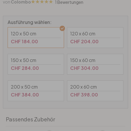
von
Colombo
1 Bewertungen
Wandtattoo & Bilderrahmen
Künstler
Selbstklebend
Tischplatten
Wandtattoo & Uhrwerk
Papiertapeten
Wandbilder-Set
Heimtextilien
Ausführung wählen:
120 x 50 cm
120 x 60 cm
Wandtattoo & Haken
Hexagon Bilder
Tapeten Weiss
Künstlerbedarf
CHF 184.00
CHF 204.00
Wandtattoo & 3D Schmetterlinge
Rund Bilder
Tapeten Gold
150 x 50 cm
150 x 60 cm
Liebe
Panorama Bilder
Tapeten Schwarz
CHF 284.00
CHF 304.00
Familie
Quadratische Bilder
Tapeten Grau
200 x 50 cm
200 x 60 cm
CHF 384.00
CHF 398.00
Home
3-teilig
Tapeten Gelb
Zweifarbig
4-teilig
Tapeten Rot
Passendes Zubehör