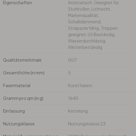
Eigenschaften
Antistatisch, Geeignet für
Stuhlrollen, Lichtecht,
Markenqualität,
Büro
Schalldämmend,
Strapazierfähig, Treppen
Bad
geeignet, UV Beständig,
Wasserdurchlässig,
Wetterbeständig
Eingangsbereich
Qualitätsmerkmale
GUT
Gesamthöhe (in mm)
5
Fasermaterial
Kunstfasern
Gramm pro qm (in g)
1640
Einfassung
Kettelung
Nutzungsklasse
Nutzungsklasse 23