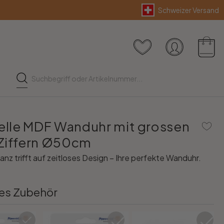
Schweizer Versand
ielle MDF Wanduhr mit grossen
Ziffern Ø50cm
nz trifft auf zeitloses Design – Ihre perfekte Wanduhr.
es Zubehör