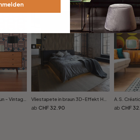
nmelden
Grafik-Tapete Blau Braun - Vintage Vliestapete im Retro-Look - Mustertapete Strukturtapete
Vliestapete in braun 3D-Effekt Holzoptik Paneel 3D-Optik Modern
CHF 32.90
CHF 32