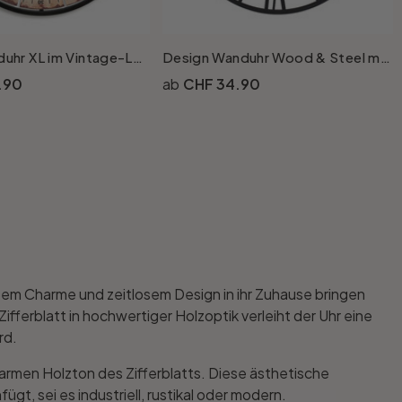
Metall Wanduhr XL im Vintage-Look mit römischen Ziffern aus Metall | ohne Tickgeräusche | Ø50cm
Design Wanduhr Wood & Steel mit Nussbaum-Holzoptik und römischen Ziffern Ø40 cm
.90
CHF 34.90
stem Charme und zeitlosem Design in ihr Zuhause bringen
erblatt in hochwertiger Holzoptik verleiht der Uhr eine
rd.
warmen Holzton des Zifferblatts. Diese ästhetische
gt, sei es industriell, rustikal oder modern.