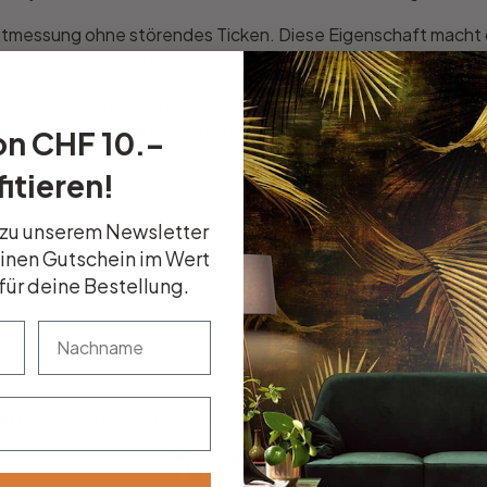
Zeitmessung ohne störendes Ticken. Diese Eigenschaft macht d
chermassen geschätzt werden.
 unserer industriellen Holz-Metall-Wanduhr. Diese Uhr ist nich
verleiht. Verleihe deinem Zuhause einen Hauch von industriel
on CHF 10.–
itieren!
 zu unserem Newsletter
einen Gutschein im Wert
für deine Bestellung.
nachname
atterien sind nicht im Lieferumfang enthalten.
Top Seller