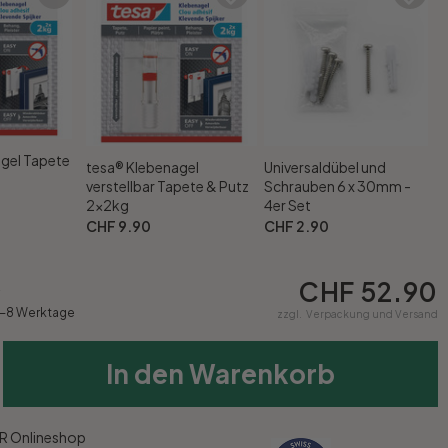
gel Tapete
tesa® Klebenagel
Universaldübel und
verstellbar Tapete & Putz
Schrauben 6 x 30mm -
2x2kg
4er Set
CHF 9.90
CHF 2.90
CHF 52.90
4
5-8 Werktage
zzgl.
Verpackung und Versand
In den Warenkorb
 Onlineshop