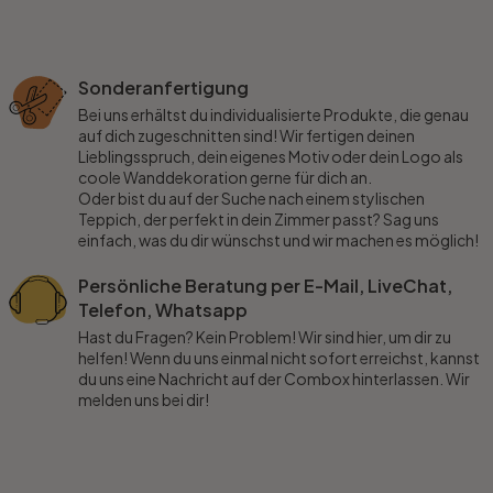
Sonderanfertigung
Bei uns erhältst du individualisierte Produkte, die genau
auf dich zugeschnitten sind! Wir fertigen deinen
Lieblingsspruch, dein eigenes Motiv oder dein Logo als
coole Wanddekoration gerne für dich an.
Oder bist du auf der Suche nach einem stylischen
Teppich, der perfekt in dein Zimmer passt? Sag uns
einfach, was du dir wünschst und wir machen es möglich!
Persönliche Beratung per E-Mail, LiveChat,
Telefon, Whatsapp
Hast du Fragen? Kein Problem! Wir sind hier, um dir zu
helfen! Wenn du uns einmal nicht sofort erreichst, kannst
du uns eine Nachricht auf der Combox hinterlassen. Wir
melden uns bei dir!