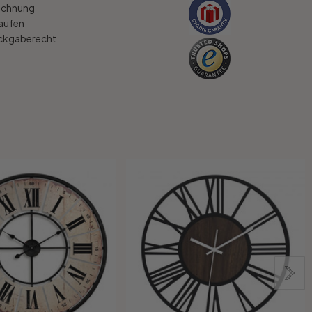
echnung
kaufen
ückgaberecht