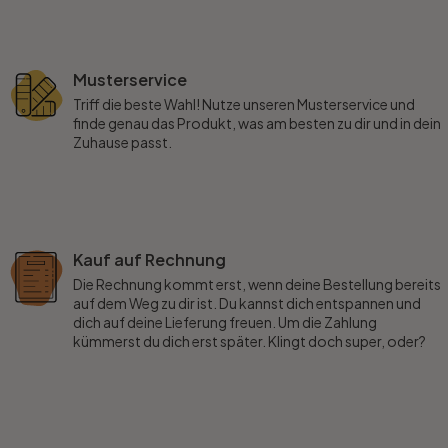
Musterservice
Triff die beste Wahl! Nutze unseren Musterservice und
finde genau das Produkt, was am besten zu dir und in dein
Zuhause passt.
Kauf auf Rechnung
Die Rechnung kommt erst, wenn deine Bestellung bereits
auf dem Weg zu dir ist. Du kannst dich entspannen und
dich auf deine Lieferung freuen. Um die Zahlung
kümmerst du dich erst später. Klingt doch super, oder?