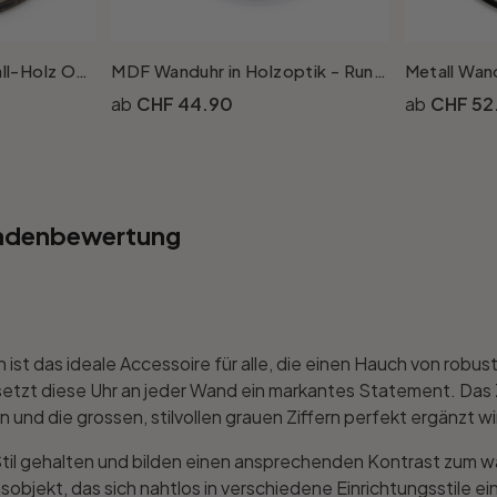
Vintage Wanduhr Metall-Holz Optik mit grossen Ziffern Ø30cm
MDF Wanduhr in Holzoptik - Rund Ø50cm
CHF 44.90
CHF 52
ndenbewertung
 ist das ideale Accessoire für alle, die einen Hauch von robu
zt diese Uhr an jeder Wand ein markantes Statement. Das Ziff
 und die grossen, stilvollen grauen Ziffern perfekt ergänzt wi
n Stil gehalten und bilden einen ansprechenden Kontrast zum 
jekt, das sich nahtlos in verschiedene Einrichtungsstile einfü