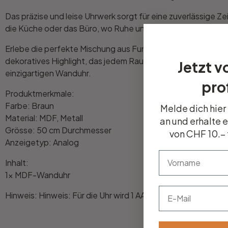
Das präzise und leise Uhrwerk sorgt für eine zuverlässige 
Büro
die Küche oder das Büro, wo Ruhe und Funktionalität glei
Erlebe die perfekte Mischung aus Funktionalität und Stil mit
Bad
dekoratives Highlight, das jedem Raum eine besondere Note 
Jetzt v
einzigartigen Wanduhr.
prof
Eingangsbereich
Produktmerkmale:
Farbe: Braun
Melde dich hier
Material: MDF, Metall
an und erhalte 
Grösse: 50 cm Durchmesser
von CHF 10.– 
Anzeigetyp: Analog
vorname
Inhalt:
1x MDF-Wanduhr
Email
Hinweis: Hinweis: Für die Uhr wird 1 AA-Batterie benötigt. B