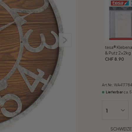
tesa® Klebena
& Putz 2x2kg
CHF 8.90
Art.Nr.:
WA41778
Lieferbar
ca. 
SCHWEIZER