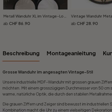
Rund
5-teilig
Tapeten Blau
Tapeten Grün
Wohnzimmer
Wohnzimmer
Metall Wanduhr XL im Vintage-Look mit römischen Ziffern aus Metall | geräuschlos | Ø50 cm
CHF 86.90
CHF 28.90
Tapeten Pink & Rosa
Schlafzimmer
Schlafzimmer
Tapeten Türkis
Kinderzimmer
Kinderzimmer
Beschreibung
Montageanleitung
Ku
Tapeten Lila & Violett
Küche
Bad
Jugendzimmer
Küche
Wohnzimmer
Grosse Wanduhr im angesagten Vintage-Stil
Unsere industrielle MDF-Wanduhr mit grossen grauen Ziffern
Bad
Flur
Schlafzimmer
möchten. Mit einem grosszügigen Durchmesser von 50 cm set
warme, natürliche Optik, die durch den stabilen Metallrahmen
Flur
Kinderzimmer
Die grauen Ziffern und Zeiger sind bewusst im industrielle
Kombination macht die Uhr zu einem vielseitigen Dekorationsob
Küche