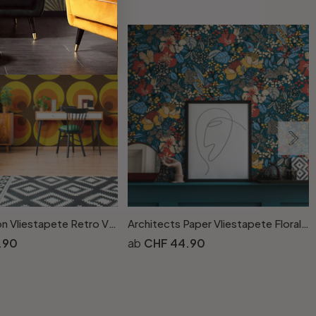
A.S. Création Vliestapete Retro Vision Retrotapete 70er Jahre Tapete, orange, gelb, braun
Architects Paper Vliestapete Floral Impression Blumentapete floral bunt, blau, orange, beige, gelb
.90
CHF 44.90