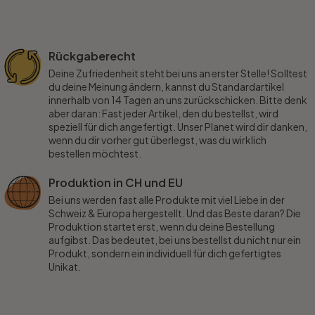
Rückgaberecht
Deine Zufriedenheit steht bei uns an erster Stelle! Solltest
du deine Meinung ändern, kannst du Standardartikel
innerhalb von 14 Tagen an uns zurückschicken. Bitte denk
aber daran: Fast jeder Artikel, den du bestellst, wird
speziell für dich angefertigt. Unser Planet wird dir danken,
wenn du dir vorher gut überlegst, was du wirklich
bestellen möchtest.
Produktion in CH und EU
Bei uns werden fast alle Produkte mit viel Liebe in der
Schweiz & Europa hergestellt. Und das Beste daran? Die
Produktion startet erst, wenn du deine Bestellung
aufgibst. Das bedeutet, bei uns bestellst du nicht nur ein
Produkt, sondern ein individuell für dich gefertigtes
Unikat.