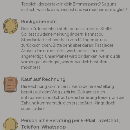
Teppich, der perfekt in dein Zimmer passt? Sag uns
einfach, was du dir wünschst und wir machen es möglich!
Rückgaberecht
Deine Zufriedenheit steht bei uns an erster Stelle!
Solltest du deine Meinung ändern, kannst du
Standardartikel innerhalb von 14 Tagen an uns
zurückschicken. Bitte denk aber daran: Fast jeder
Artikel, den du bestellst, wird speziell für dich
angefertigt. Unser Planet wird dir danken, wenn du dir
vorher gut überlegst, was du wirklich bestellen
möchtest.
Kauf auf Rechnung
Die Rechnung kommt erst, wenn deine Bestellung
bereits auf dem Weg zu dir ist. Du kannst dich
entspannen und dich auf deine Lieferung freuen. Um die
Zahlung kümmerst du dich erst später. Klingt doch
super, oder?
Persönliche Beratung per E-Mail, LiveChat,
Telefon, Whatsapp