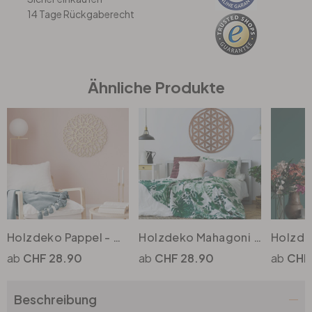
14 Tage Rückgaberecht
Büro
Bad
Ähnliche Produkte
Eingangsbereich
Holzdeko Pappel - Mandala Blume des Lebens - Rund
Holzdeko Mahagoni Furnier - Blume des Lebens
CHF 28.90
CHF 28.90
CHF
Beschreibung