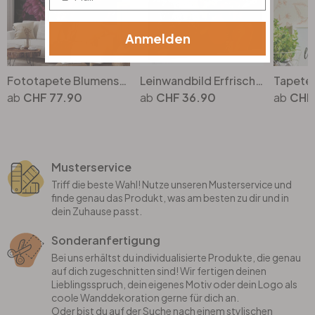
Anmelden
Fototapete Blumenstrauss mit Pfingstrosen - UN Designs
Leinwandbild Erfrischendes Obst
CHF 77.90
CHF 36.90
CHF 
Musterservice
Triff die beste Wahl! Nutze unseren Musterservice und
finde genau das Produkt, was am besten zu dir und in
dein Zuhause passt.
Sonderanfertigung
Bei uns erhältst du individualisierte Produkte, die genau
auf dich zugeschnitten sind! Wir fertigen deinen
Lieblingsspruch, dein eigenes Motiv oder dein Logo als
coole Wanddekoration gerne für dich an.
Oder bist du auf der Suche nach einem stylischen