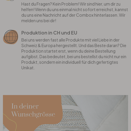
Hast du Fragen? Kein Problem! Wir sind hier, um dir zu
helfen! Wenn du uns einmal nicht sofort erreichst, kannst
du uns eine Nachricht auf der Combox hinterlassen. Wir
melden uns bei dir!
Produktion in CH und EU
Bei uns werden fast alle Produkte mit viel Liebe in der
Schweiz & Europa hergestellt. Und das Beste daran? Die
Produktion startet erst, wenn du deine Bestellung
aufgibst. Das bedeutet, bei uns bestellst du nicht nur ein
Produkt, sondern ein individuell für dich gefertigtes
Unikat.