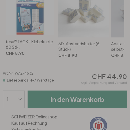
Rund
5-teilig
Tapeten Blau
Tapeten Grün
Wohnzimmer
Wohnzimmer
Tapeten Pink & Rosa
Schlafzimmer
Schlafzimmer
tesa® TACK - Klebeknete
3D-Abstandshalter (6
Abstandsh
80 Stk.
Tapeten Türkis
Stück)
selbstkle
Kinderzimmer
Kinderzimmer
CHF 8.90
CHF 8.90
CHF 8.90
Tapeten Lila & Violett
Küche
Bad
Art.Nr.:
WA274632
CHF 44.90
Lieferbar
ca. 4-7 Werktage
Jugendzimmer
Küche
Wohnzimmer
zzgl.
Verpackung und Versand
Bad
Flur
Schlafzimmer
In den Warenkorb
Flur
Kinderzimmer
SCHWEIZER Onlineshop
Kauf auf Rechnung
Küche
Sicher einkaufen