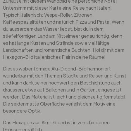
Zuhause mit diesem Wandbild eine persönliche Note!
Unternimm mit dieser Karte eine Reise nach Italien!
Typisch italienisch: Vespa-Roller, Zitronen,
Kaffeespezialitäten und natürlich Pizza und Pasta. Wenn
du ausserdem das Wasser liebst, bist du in dem
stiefelförmigen Land am Mittelmeer genau richtig, denn
es hat lange Küsten und Strände sowie vielfältige
Landschaften und romantische Buchten. Hol dir mit dem
Hexagon-Bild italienisches Flair in deine Räume!
Dieses wabenförmige Alu-Dibond-Bild harmoniert
wunderbar mit den Themen Städte und Reisen und Kunst
und kann dank seiner hochwertigen Beschichtung auch
draussen, etwa auf Balkonen und in Gärten, eingesetzt
werden. Das Material ist leicht und gleichzeitig formstabil.
Die seidenmatte Oberfläche verleiht dem Motiv eine
besondere Optik.
Das Hexagon aus Alu-Dibond ist in verschiedenen
Grössen erhältlich.