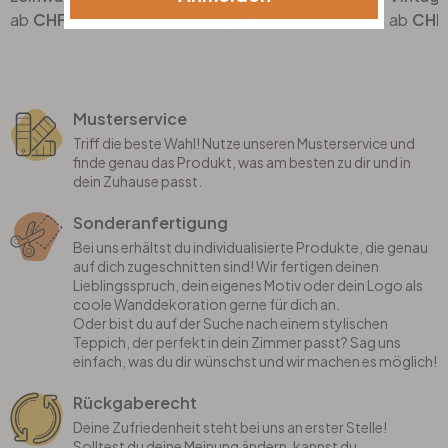
CHF 36.90
CHF 64.90
CHF
Musterservice
Triff die beste Wahl! Nutze unseren Musterservice und
finde genau das Produkt, was am besten zu dir und in
dein Zuhause passt.
Sonderanfertigung
Bei uns erhältst du individualisierte Produkte, die genau
auf dich zugeschnitten sind! Wir fertigen deinen
Lieblingsspruch, dein eigenes Motiv oder dein Logo als
coole Wanddekoration gerne für dich an.
Oder bist du auf der Suche nach einem stylischen
Teppich, der perfekt in dein Zimmer passt? Sag uns
einfach, was du dir wünschst und wir machen es möglich!
Rückgaberecht
Deine Zufriedenheit steht bei uns an erster Stelle!
Solltest du deine Meinung ändern, kannst du