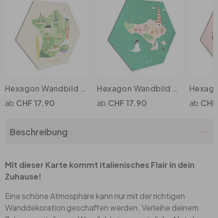
Büro
Bad
Eingangsbereich
Hexagon Wandbild Karte von Frankreich - Rivers - Alu-Dibond
Hexagon Wandbild Karte von Bali - Rivers - Alu-Dibond
CHF 17.90
CHF 17.90
CHF 
Beschreibung
Mit dieser Karte kommt italienisches Flair in dein
Zuhause!
Eine schöne Atmosphäre kann nur mit der richtigen
Wanddekoration geschaffen werden. Verleihe deinem