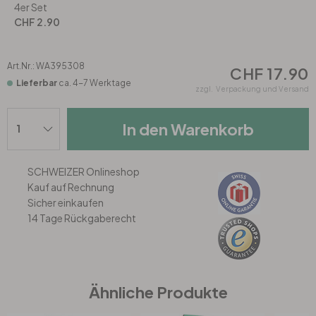
Rund
5-teilig
Tapeten Blau
4er Set
CHF 2.90
Tapeten Grün
Wohnzimmer
Wohnzimmer
Art.Nr.:
WA395308
CHF 17.90
Tapeten Pink & Rosa
Schlafzimmer
Schlafzimmer
Lieferbar
ca. 4-7 Werktage
zzgl.
Verpackung und Versand
Tapeten Türkis
Kinderzimmer
Kinderzimmer
In den Warenkorb
Tapeten Lila & Violett
Küche
Bad
SCHWEIZER Onlineshop
Kauf auf Rechnung
Jugendzimmer
Küche
Wohnzimmer
Sicher einkaufen
14 Tage Rückgaberecht
Bad
Flur
Schlafzimmer
Flur
Kinderzimmer
Ähnliche Produkte
Küche