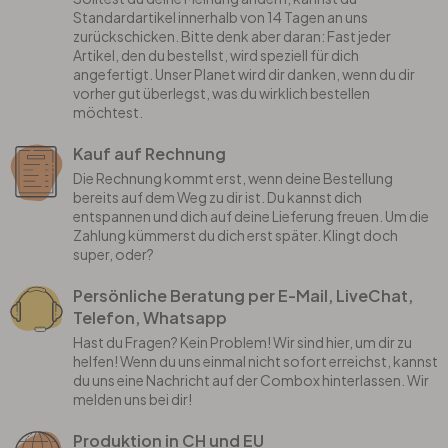
Standardartikel innerhalb von 14 Tagen an uns
zurückschicken. Bitte denk aber daran: Fast jeder
Artikel, den du bestellst, wird speziell für dich
angefertigt. Unser Planet wird dir danken, wenn du dir
vorher gut überlegst, was du wirklich bestellen
möchtest.
Kauf auf Rechnung
Die Rechnung kommt erst, wenn deine Bestellung
bereits auf dem Weg zu dir ist. Du kannst dich
entspannen und dich auf deine Lieferung freuen. Um die
Zahlung kümmerst du dich erst später. Klingt doch
super, oder?
Persönliche Beratung per E-Mail, LiveChat,
Telefon, Whatsapp
Hast du Fragen? Kein Problem! Wir sind hier, um dir zu
helfen! Wenn du uns einmal nicht sofort erreichst, kannst
du uns eine Nachricht auf der Combox hinterlassen. Wir
melden uns bei dir!
Produktion in CH und EU