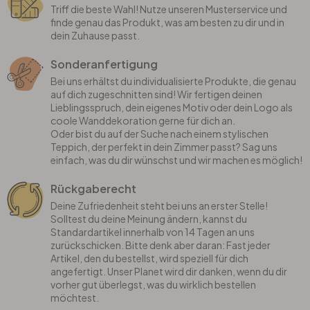
Triff die beste Wahl! Nutze unseren Musterservice und
finde genau das Produkt, was am besten zu dir und in
dein Zuhause passt.
Sonderanfertigung
Bei uns erhältst du individualisierte Produkte, die genau
auf dich zugeschnitten sind! Wir fertigen deinen
Lieblingsspruch, dein eigenes Motiv oder dein Logo als
coole Wanddekoration gerne für dich an.
Oder bist du auf der Suche nach einem stylischen
Teppich, der perfekt in dein Zimmer passt? Sag uns
einfach, was du dir wünschst und wir machen es möglich!
Rückgaberecht
Deine Zufriedenheit steht bei uns an erster Stelle!
Solltest du deine Meinung ändern, kannst du
Standardartikel innerhalb von 14 Tagen an uns
zurückschicken. Bitte denk aber daran: Fast jeder
Artikel, den du bestellst, wird speziell für dich
angefertigt. Unser Planet wird dir danken, wenn du dir
vorher gut überlegst, was du wirklich bestellen
möchtest.