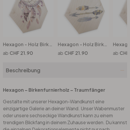
Büro
Bad
Hexagon - Holz Birke-Furnier - Kvilis - Traumfänger
Hexagon - Holz Birke-Furnier - Kvilis - Arrows
Eingangsbereich
CHF 21.90
CHF 21.90
CHF 
Beschreibung
Hexagon – Birkenfurnierholz – Traumfänger
Gestalte mit unserer Hexagon-Wandkunst eine
einzigartige Galerie an deiner Wand. Unser Wabenmuster
oder unsere sechseckige Wandkunst kann zu einem
trendigen Blickfang in deinem Zuhause werden. Du kannst
die einzelnen Dekorationselemente nicht nur nach