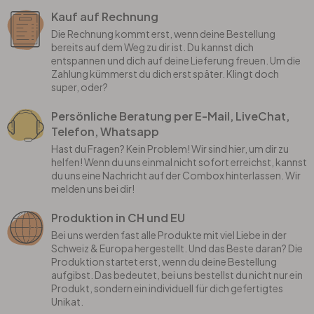
Kauf auf Rechnung
Die Rechnung kommt erst, wenn deine Bestellung
bereits auf dem Weg zu dir ist. Du kannst dich
entspannen und dich auf deine Lieferung freuen. Um die
Zahlung kümmerst du dich erst später. Klingt doch
super, oder?
Persönliche Beratung per E-Mail, LiveChat,
Telefon, Whatsapp
Hast du Fragen? Kein Problem! Wir sind hier, um dir zu
helfen! Wenn du uns einmal nicht sofort erreichst, kannst
du uns eine Nachricht auf der Combox hinterlassen. Wir
melden uns bei dir!
Produktion in CH und EU
Bei uns werden fast alle Produkte mit viel Liebe in der
Schweiz & Europa hergestellt. Und das Beste daran? Die
Produktion startet erst, wenn du deine Bestellung
aufgibst. Das bedeutet, bei uns bestellst du nicht nur ein
Produkt, sondern ein individuell für dich gefertigtes
Unikat.