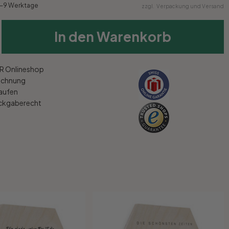
6-9 Werktage
zzgl.
Verpackung und Versand
In den Warenkorb
 Onlineshop
echnung
kaufen
ückgaberecht