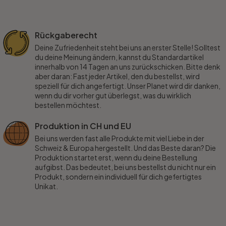
Rückgaberecht
Deine Zufriedenheit steht bei uns an erster Stelle! Solltest
du deine Meinung ändern, kannst du Standardartikel
innerhalb von 14 Tagen an uns zurückschicken. Bitte denk
aber daran: Fast jeder Artikel, den du bestellst, wird
speziell für dich angefertigt. Unser Planet wird dir danken,
wenn du dir vorher gut überlegst, was du wirklich
bestellen möchtest.
Produktion in CH und EU
Bei uns werden fast alle Produkte mit viel Liebe in der
Schweiz & Europa hergestellt. Und das Beste daran? Die
Produktion startet erst, wenn du deine Bestellung
aufgibst. Das bedeutet, bei uns bestellst du nicht nur ein
Produkt, sondern ein individuell für dich gefertigtes
Unikat.