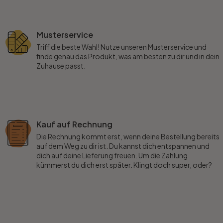
Musterservice
Triff die beste Wahl! Nutze unseren Musterservice und
finde genau das Produkt, was am besten zu dir und in dein
Zuhause passt.
Kauf auf Rechnung
Die Rechnung kommt erst, wenn deine Bestellung bereits
auf dem Weg zu dir ist. Du kannst dich entspannen und
dich auf deine Lieferung freuen. Um die Zahlung
kümmerst du dich erst später. Klingt doch super, oder?