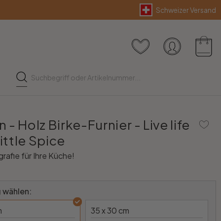
Schweizer Versand
- Holz Birke-Furnier - Live life
little Spice
rafie für Ihre Küche!
 wählen:
m
35 x 30 cm