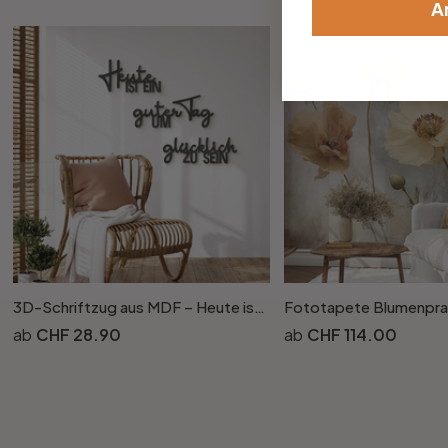
A
3D-Schriftzug aus MDF – Heute ist ein guter Tag um glücklich zu sein für Ihr Zuhause
CHF 28.90
CHF 114.00