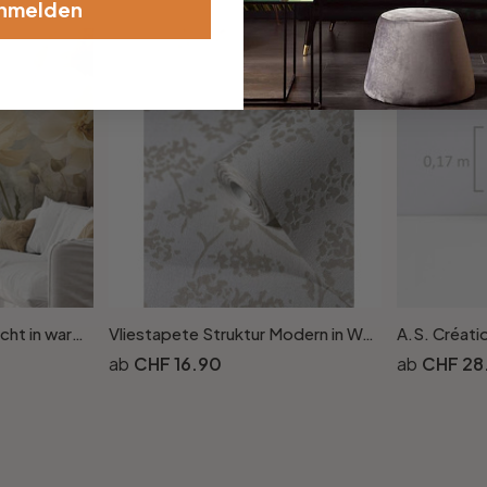
nmelden
Fototapete Blumenpracht in warmen Pastelltönen - Paksoylu
Vliestapete Struktur Modern in Weiss
CHF 16.90
CHF 28