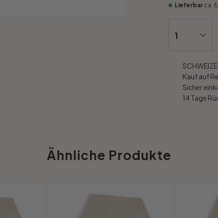
Lieferbar
ca. 
SCHWEIZER
Kauf auf R
Sicher ein
14 Tage R
Ähnliche Produkte