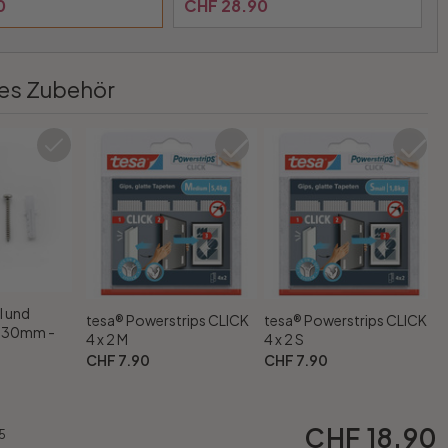
0
CHF 28.90
es Zubehör
l und
tesa® Powerstrips CLICK
tesa® Powerstrips CLICK
x 30mm -
4 x 2 M
4 x 2 S
CHF 7.90
CHF 7.90
CHF 18.90
5