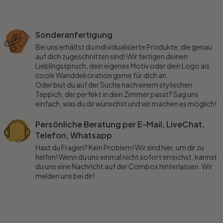
Sonderanfertigung
Bei uns erhältst du individualisierte Produkte, die genau
auf dich zugeschnitten sind! Wir fertigen deinen
Lieblingsspruch, dein eigenes Motiv oder dein Logo als
coole Wanddekoration gerne für dich an.
Oder bist du auf der Suche nach einem stylischen
Teppich, der perfekt in dein Zimmer passt? Sag uns
einfach, was du dir wünschst und wir machen es möglich!
Persönliche Beratung per E-Mail, LiveChat,
Telefon, Whatsapp
Hast du Fragen? Kein Problem! Wir sind hier, um dir zu
helfen! Wenn du uns einmal nicht sofort erreichst, kannst
du uns eine Nachricht auf der Combox hinterlassen. Wir
melden uns bei dir!