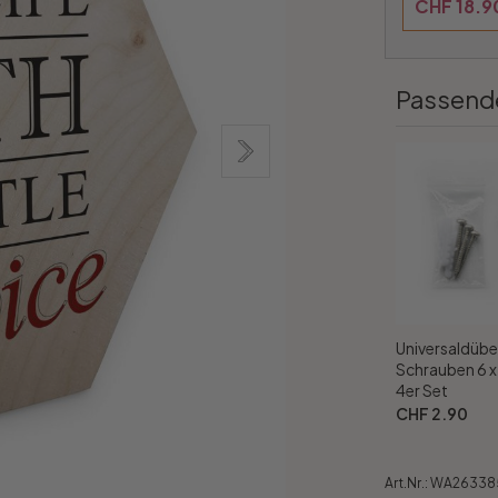
CHF 18.9
Passend
Universaldübe
Schrauben 6 
4er Set
CHF 2.90
Art.Nr.:
WA26338