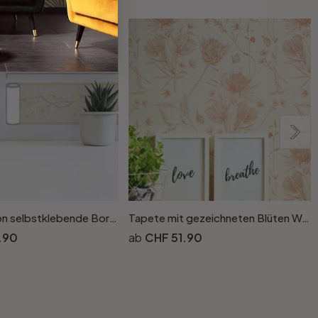
A.S. Création selbstklebende Bordüre Only Borders mit Blumen beige, creme, grau
Tapete mit gezeichneten Blüten Weiss Beige - Vliestapete floral mit Blumen
.90
CHF 51.90