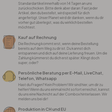
Standardartikel innerhalb von 14 Tagen an uns
zurückschicken. Bitte denk aber daran: Fast jeder
Artikel, den du bestellst, wird speziell für dich
angefertigt. Unser Planet wird dir danken, wenn du dir
vorher gut überlegst, was du wirklich bestellen
möchtest.
Kauf auf Rechnung
Die Rechnung kommt erst, wenn deine Bestellung
bereits auf dem Weg zu dir ist. Du kannst dich
entspannen und dich auf deine Lieferung freuen. Um die
Zahlung kümmerst du dich erst später. Klingt doch
super, oder?
Persönliche Beratung per E-Mail, LiveChat,
Telefon, Whatsapp
Hast du Fragen? Kein Problem! Wir sind hier, um dir zu
helfen! Wenn du uns einmal nicht sofort erreichst, kannst
du uns eine Nachricht auf der Combox hinterlassen. Wir
melden uns bei dir!
Produktion in CH und EU