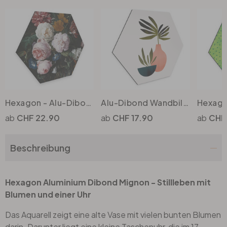
Büro
Bad
Eingangsbereich
Hexagon - Alu-Dibond Heem - Stillleben mit Blumen in einer Glasvase
Alu-Dibond Wandbild Kubistika - Skandinavisches Stillleben - Hexagon
CHF 22.90
CHF 17.90
CHF 
Beschreibung
Hexagon Aluminium Dibond Mignon - Stillleben mit
Blumen und einer Uhr
Das Aquarell zeigt eine alte Vase mit vielen bunten Blumen
darin. Darunter liegt eine kleine Taschenuhr, die im 17.