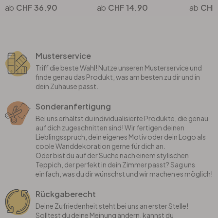
CHF 36.90
CHF 14.90
CHF
Musterservice
Triff die beste Wahl! Nutze unseren Musterservice und
finde genau das Produkt, was am besten zu dir und in
dein Zuhause passt.
Sonderanfertigung
Bei uns erhältst du individualisierte Produkte, die genau
auf dich zugeschnitten sind! Wir fertigen deinen
Lieblingsspruch, dein eigenes Motiv oder dein Logo als
coole Wanddekoration gerne für dich an.
Oder bist du auf der Suche nach einem stylischen
Teppich, der perfekt in dein Zimmer passt? Sag uns
einfach, was du dir wünschst und wir machen es möglich!
Rückgaberecht
Deine Zufriedenheit steht bei uns an erster Stelle!
Solltest du deine Meinung ändern, kannst du