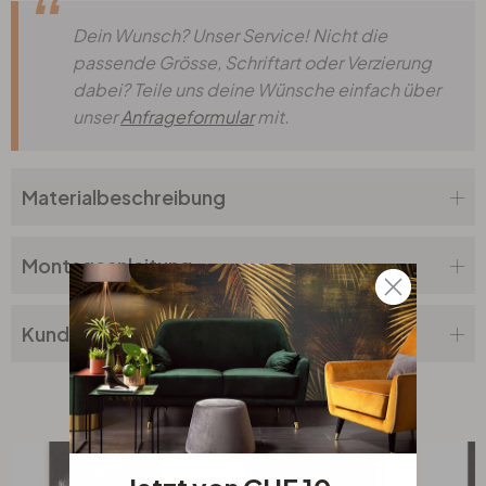
Dein Wunsch? Unser Service! Nicht die
passende Grösse, Schriftart oder Verzierung
dabei? Teile uns deine Wünsche einfach über
unser
Anfrageformular
mit.
Materialbeschreibung
Montageanleitung
Kundenbewertung
Verwandte Produkte