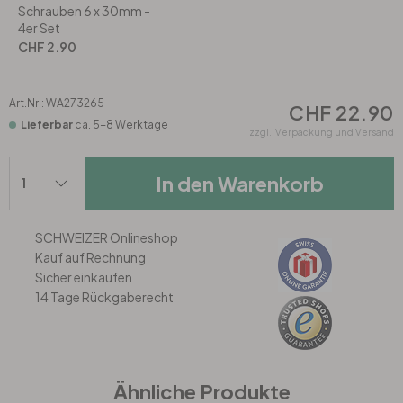
Rund
5-teilig
Tapeten Blau
Schrauben 6 x 30mm -
4er Set
CHF 2.90
Tapeten Grün
Wohnzimmer
Wohnzimmer
Tapeten Pink & Rosa
Schlafzimmer
Schlafzimmer
Art.Nr.:
WA273265
CHF 22.90
Lieferbar
ca. 5-8 Werktage
zzgl.
Verpackung und Versand
Tapeten Türkis
Kinderzimmer
Kinderzimmer
In den Warenkorb
Tapeten Lila & Violett
Küche
Bad
SCHWEIZER Onlineshop
Jugendzimmer
Küche
Wohnzimmer
Kauf auf Rechnung
Sicher einkaufen
14 Tage Rückgaberecht
Bad
Flur
Schlafzimmer
Flur
Kinderzimmer
Ähnliche Produkte
Küche