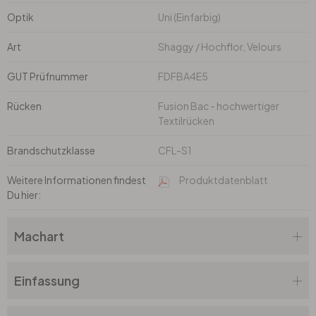
Optik
Uni (Einfarbig)
Art
Shaggy / Hochflor, Velours
GUT Prüfnummer
FDFBA4E5
Rücken
Fusion Bac - hochwertiger
Textilrücken
Brandschutzklasse
CFL-S1
Weitere Informationen findest
Produktdatenblatt
Du hier:
Machart
Einfassung