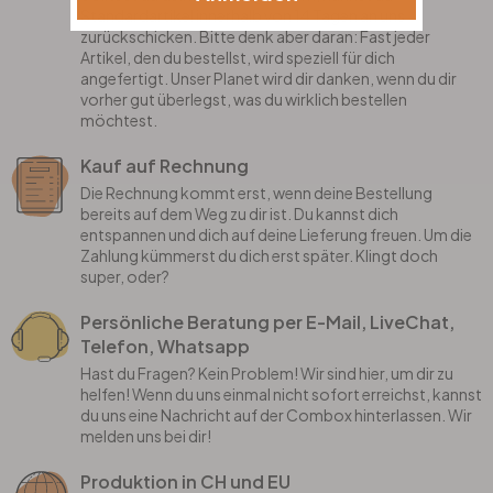
Standardartikel innerhalb von 14 Tagen an uns
zurückschicken. Bitte denk aber daran: Fast jeder
Artikel, den du bestellst, wird speziell für dich
angefertigt. Unser Planet wird dir danken, wenn du dir
vorher gut überlegst, was du wirklich bestellen
möchtest.
Kauf auf Rechnung
Die Rechnung kommt erst, wenn deine Bestellung
bereits auf dem Weg zu dir ist. Du kannst dich
entspannen und dich auf deine Lieferung freuen. Um die
Zahlung kümmerst du dich erst später. Klingt doch
super, oder?
Persönliche Beratung per E-Mail, LiveChat,
Telefon, Whatsapp
Hast du Fragen? Kein Problem! Wir sind hier, um dir zu
helfen! Wenn du uns einmal nicht sofort erreichst, kannst
du uns eine Nachricht auf der Combox hinterlassen. Wir
melden uns bei dir!
Produktion in CH und EU