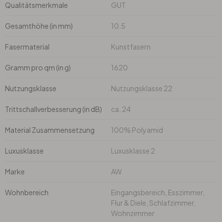
Qualitätsmerkmale
GUT
Gesamthöhe (in mm)
Büro
10.5
Fasermaterial
Kunstfasern
Bad
Gramm pro qm (in g)
1620
Eingangsbereich
Nutzungsklasse
Nutzungsklasse 22
Trittschallverbesserung (in dB)
ca. 24
Material Zusammensetzung
100% Polyamid
Luxusklasse
Luxusklasse 2
Marke
AW
Wohnbereich
Eingangsbereich, Esszimmer,
Flur & Diele, Schlafzimmer,
Wohnzimmer