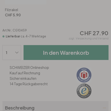
Rund
5-teilig
Tapeten Blau
Filzrakel
Tapeten Grün
Wohnzimmer
Wohnzimmer
CHF 5.90
Tapeten Pink & Rosa
Schlafzimmer
Schlafzimmer
Art.Nr.:
CG10459
CHF 27.90
Lieferbar
ca. 4-7 Werktage
zzgl.
Verpackung und Versand
Tapeten Türkis
Kinderzimmer
Kinderzimmer
In den Warenkorb
Tapeten Lila & Violett
Küche
Bad
SCHWEIZER Onlineshop
Jugendzimmer
Küche
Wohnzimmer
Kauf auf Rechnung
Sicher einkaufen
Bad
Flur
Schlafzimmer
14 Tage Rückgaberecht
Flur
Kinderzimmer
Beschreibung
Küche