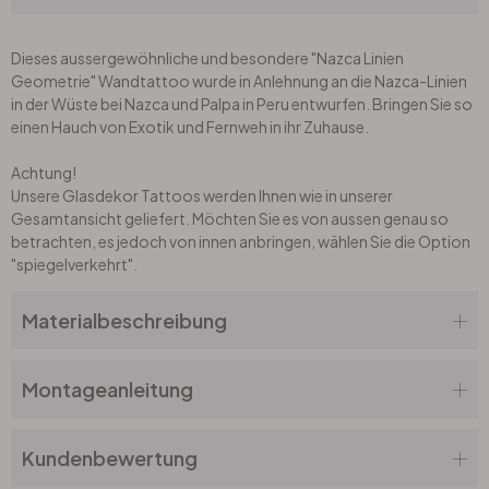
Büro
Dieses aussergewöhnliche und besondere "Nazca Linien
Geometrie" Wandtattoo wurde in Anlehnung an die Nazca-Linien
in der Wüste bei Nazca und Palpa in Peru entwurfen. Bringen Sie so
Bad
einen Hauch von Exotik und Fernweh in ihr Zuhause.
Achtung!
Eingangsbereich
Unsere Glasdekor Tattoos werden Ihnen wie in unserer
Gesamtansicht geliefert. Möchten Sie es von aussen genau so
betrachten, es jedoch von innen anbringen, wählen Sie die Option
"spiegelverkehrt".
Materialbeschreibung
Montageanleitung
Kundenbewertung